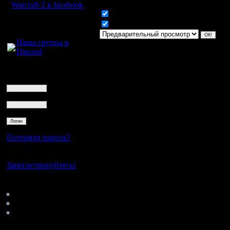
Warcraft 2 в facebook
Включить смайлики
Для голосового
Включить BB код
общения:
Наша группа в
Discord
Логин
Ник
Пароль
Потеряли пароль?
Нет своего аккаунта?
Зарегистрируйтесь!
Кто на сайте
131: Гости
0: Пользователи
4121: Пользователи с
регистрацией