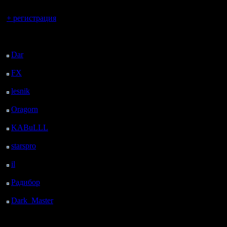
Вы гость здесь.
+ регистрация
Последний
посетитель:
Dar
: 28 Дней 8 ч. 43
м. назад
FX
: 100 Дней 16 ч. 15
м. назад
lesnik
: 133 Дней 18 ч.
32 м. назад
Oragorn
: 141 Дней 18
ч. 42 м. назад
KABuLLL
: 169 Дней
17 ч. 51 м. назад
starspro
: 194 Дней 5 ч.
25 м. назад
il
: 265 Дней 15 ч. 30
м. назад
Радибор
: 289 Дней 11
ч. 17 м. назад
Dark_Master
: 300
Дней 13 ч. 33 м. назад