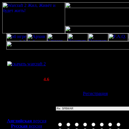
Скачать игру
Re: SPBWAR
бесплатно
Poster: Дата: 20.8.20 13:29
WarCraft 2 COMBAT
20
(Warcraft II BNE 2.02+)
Актуальная версия:
4.6
(февраль 2020)
Совместимо с
Имя:
Гость
[
Регистрация
]
Windows
XP/Vista/7/8/10
Тема
Боевой релиз, ~
40 Мб
для игры по сети:
Иконка сообщения
Английская
версия
Русская
версия