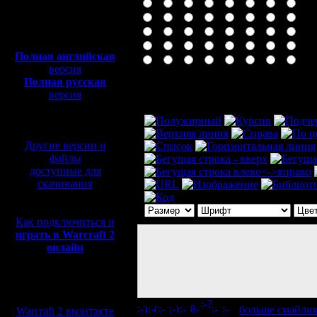
Полная версия, ~
450
Мб
с музыкой и видео:
Полная английская
версия
Полная русская
Комментарий
версия
перевод от war2.ru на
базе перевода от СПК
Другие версии и
файлы
доступные для
скачивания
Как подключиться и
играть в Warcraft 2
онлайн
Мы в социальных
сетях:
[
больше смайли
Warcraft 2 вконтакте