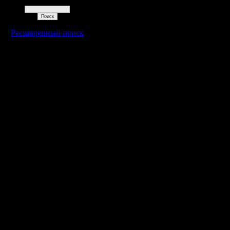
Поиск
Расширенный поиск
Warcraft 2 - скачать бесплатно русскую версию, warcraft 2 серве
- Генерация