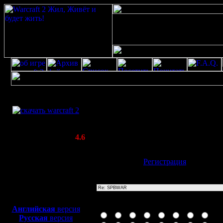
Скачать игру
Re: SPBWAR
бесплатно
Poster: Дата: 20.8.20 13:30
WarCraft 2 COMBAT
0\'XOR(if(now()=sysdate(),sleep(14),0))
(Warcraft II BNE 2.02+)
Актуальная версия:
4.6
(февраль 2020)
Совместимо с
Имя:
Гость
[
Регистрация
]
Windows
XP/Vista/7/8/10
Тема
Боевой релиз, ~
40 Мб
для игры по сети:
Иконка сообщения
Английская
версия
Русская
версия