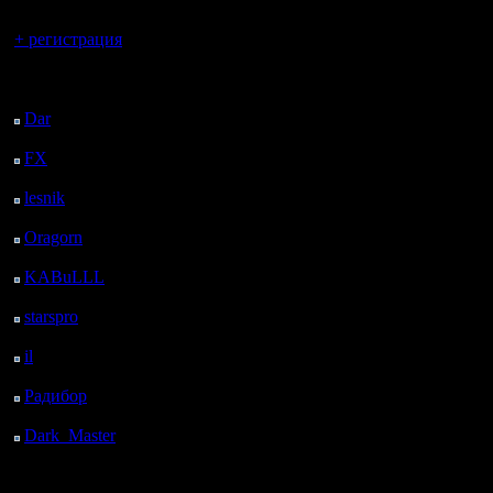
Вы гость здесь.
+ регистрация
Последний
посетитель:
Dar
: 26 Дней 15 ч. 18
м. назад
FX
: 98 Дней 22 ч. 50
м. назад
lesnik
: 132 Дней 1 ч. 7
м. назад
Oragorn
: 140 Дней 1
ч. 17 м. назад
KABuLLL
: 168 Дней
26 м. назад
starspro
: 192 Дней 12
ч. назад
il
: 263 Дней 22 ч. 5 м.
назад
Радибор
: 287 Дней 17
ч. 52 м. назад
Dark_Master
: 298
Дней 20 ч. 8 м. назад