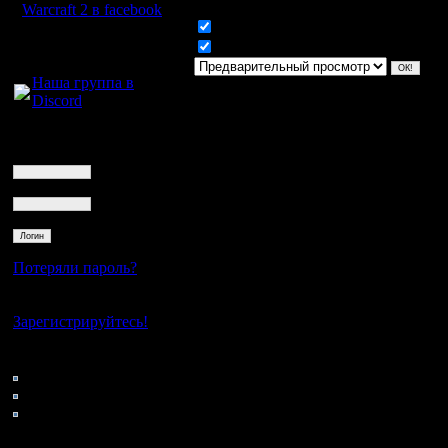
Warcraft 2 в facebook
Включить смайлики
Для голосового
Включить BB код
общения:
Наша группа в
Discord
Логин
Ник
Пароль
Потеряли пароль?
Нет своего аккаунта?
Зарегистрируйтесь!
Кто на сайте
63: Гости
0: Пользователи
4121: Пользователи с
регистрацией