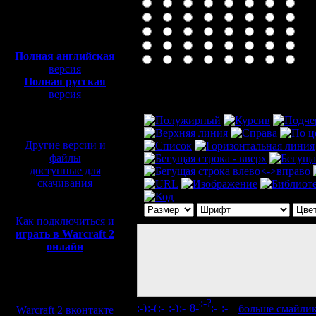
Полная версия, ~
450
Мб
с музыкой и видео:
Полная английская
версия
Полная русская
Комментарий
версия
перевод от war2.ru на
базе перевода от СПК
Другие версии и
файлы
доступные для
скачивания
Как подключиться и
играть в Warcraft 2
онлайн
Мы в социальных
сетях:
[
больше смайли
Warcraft 2 вконтакте