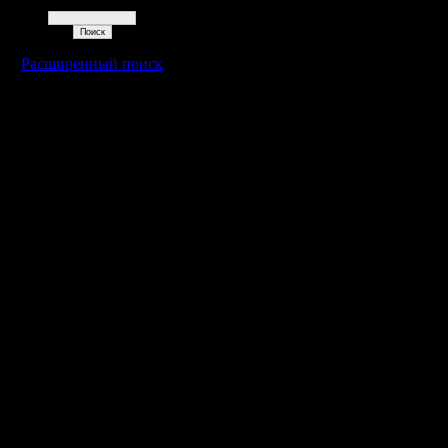
Поиск
Расширенный поиск
Warcraft 2 - скачать бесплатно русскую версию, warcraft 2 серве
- Генерация