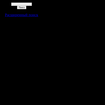
Поиск
Расширенный поиск
Warcraft 2 - скачать бесплатно русскую версию, warcraft 2 серве
- Генерация