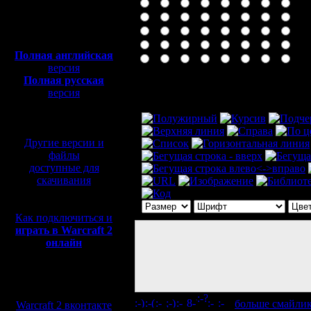
Полная версия, ~
450
Мб
с музыкой и видео:
Полная английская
версия
Полная русская
Комментарий
версия
перевод от war2.ru на
базе перевода от СПК
Другие версии и
файлы
доступные для
скачивания
Как подключиться и
играть в Warcraft 2
онлайн
Мы в социальных
сетях:
[
больше смайли
Warcraft 2 вконтакте