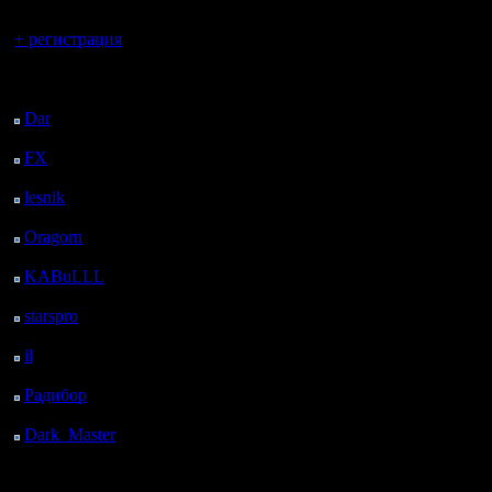
Вы гость здесь.
+ регистрация
Последний
посетитель:
Dar
: 24 Дней 21 ч. 21
м. назад
FX
: 97 Дней 4 ч. 53
м. назад
lesnik
: 130 Дней 7 ч.
10 м. назад
Oragorn
: 138 Дней 7
ч. 20 м. назад
KABuLLL
: 166 Дней
6 ч. 29 м. назад
starspro
: 190 Дней 18
ч. 3 м. назад
il
: 262 Дней 4 ч. 8 м.
назад
Радибор
: 285 Дней 23
ч. 55 м. назад
Dark_Master
: 297
Дней 2 ч. 11 м. назад