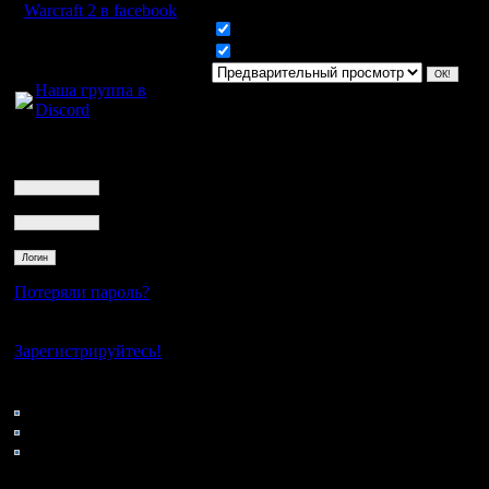
Warcraft 2 в facebook
Включить смайлики
Для голосового
Включить BB код
общения:
Наша группа в
Discord
Логин
Ник
Пароль
Потеряли пароль?
Нет своего аккаунта?
Зарегистрируйтесь!
Кто на сайте
188: Гости
0: Пользователи
4121: Пользователи с
регистрацией