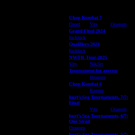
Победители турниров
Chop Kombat 7
Droid
Vity
Oragorn
Grand Final 2024
fuckluck
Extasey
ARMilitar
Qualifiers 2024
fuckluck
ARMilitar
Extasey
NWTR-Tour-2025
Vity
Nik5et
ARMilitar
Tournament for axecup
ARMilitar
Oragorn
Extasey
Chop Kombat 6
hurt
Ragner
Extasey
hurt's Sea Tournaments, 7/7:
Final
Extasey
Vity
Oragorn
hurt's Sea Tournaments, 6/7:
One Strait
Oragorn
ARMilitar
Extasey
hurt's Sea Tournaments, 5/7: