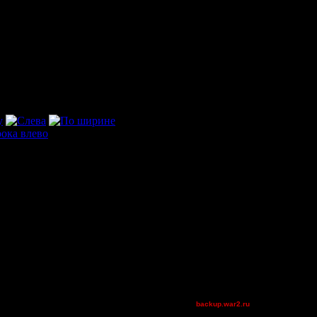
2v2 GoW@Go0dzs~
Blandest
BlueFlare[AS]
StarTale
dragonball[z]
Equinox
3v3 + IA
Verssace
Остальные игроки
AA.GreenGoblin
CharlieChoplin
derber
fused
jonnypoloko
Jordan4385
Mr.SlaYeR
randompeasant
Soundgarden
[TD]Wargasm
backup.war2.ru
Остальные игроки