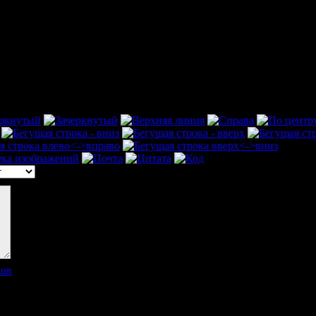
ков
]