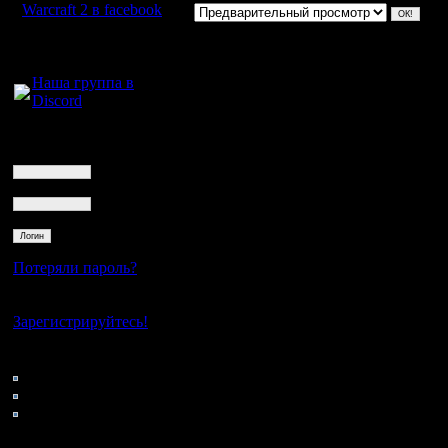
Warcraft 2 в facebook
Для голосового
общения:
Наша группа в
Discord
Логин
Ник
Пароль
Потеряли пароль?
Нет своего аккаунта?
Зарегистрируйтесь!
Кто на сайте
49: Гости
0: Пользователи
4121: Пользователи с
регистрацией