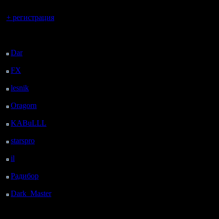
Вы гость здесь.
+ регистрация
Последний
посетитель:
Dar
: 25 Дней 8 ч. 24
м. назад
FX
: 97 Дней 15 ч. 56
м. назад
lesnik
: 130 Дней 18 ч.
14 м. назад
Oragorn
: 138 Дней 18
ч. 23 м. назад
KABuLLL
: 166 Дней
17 ч. 32 м. назад
starspro
: 191 Дней 5 ч.
6 м. назад
il
: 262 Дней 15 ч. 11
м. назад
Радибор
: 286 Дней 10
ч. 58 м. назад
Dark_Master
: 297
Дней 13 ч. 15 м. назад