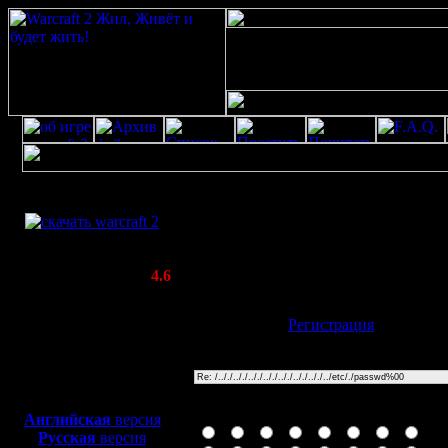
Скачать игру
/.././.././.././.././.././.././.././../etc/./passwd%00
бесплатно
Poster: Дата: 20.8.20 13:37
WarCraft 2 COMBAT
20
(Warcraft II BNE 2.02+)
Актуальная версия:
4.6
(февраль 2020)
Совместимо с
Имя:
Гость
[
Регистрация
]
Windows
XP/Vista/7/8/10
Тема
Боевой релиз, ~
40 Мб
для игры по сети:
Иконка сообщения
Английская
версия
Русская
версия