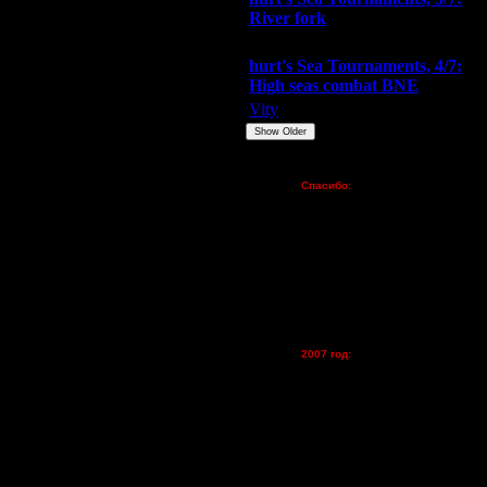
River fork
Extasey
ARMilitar
Doooda
hurt's Sea Tournaments, 4/7:
High seas combat BNE
Vity
ARMilitar
None
Show Older
Пожертвования
Спасибо:
FX - $80 (домен)
Zelya - (турниры)
lesnik
Dar - (турниры)
Kagan - (турниры)
vova1 - (хостинг)
tolsty - (хостинг)
Oragorn - (хостинг)
2007 год:
Spbwar - $400
Jade -$100
MasterKsa - $60
Lisak -$52
Cocka - $50
Konstkl - $50
Ldir - $50