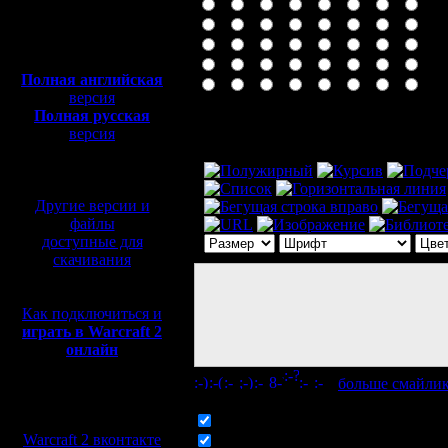
Полная версия, ~
450
Мб
с музыкой и видео:
Полная английская
версия
Полная русская
Комментарий
версия
перевод от war2.ru на
базе перевода от СПК
Другие версии и
файлы
доступные для
скачивания
Как подключиться и
играть в Warcraft 2
онлайн
[
больше смайли
Мы в социальных
сетях:
Включить смайлики
Warcraft 2 вконтакте
Включить BB код