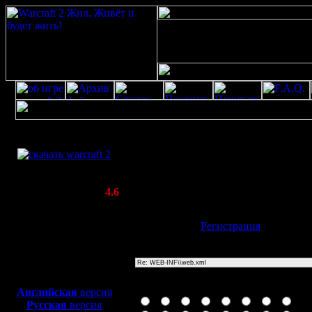
Скачать игру
WEB-INF\\web.xml
бесплатно
Poster: Дата: 20.8.20 13:37
WarCraft 2 COMBAT
20
(Warcraft II BNE 2.02+)
Актуальная версия:
4.6
(февраль 2020)
Совместимо с
Имя:
Гость
[
Регистрация
]
Windows
XP/Vista/7/8/10
Тема
Боевой релиз, ~
40 Мб
для игры по сети:
Иконка сообщения
Английская
версия
Русская
версия