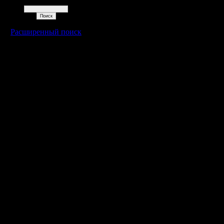
Поиск
Расширенный поиск
Warcraft 2 - скачать бесплатно русскую версию, warcraft 2 серве
- Генерация