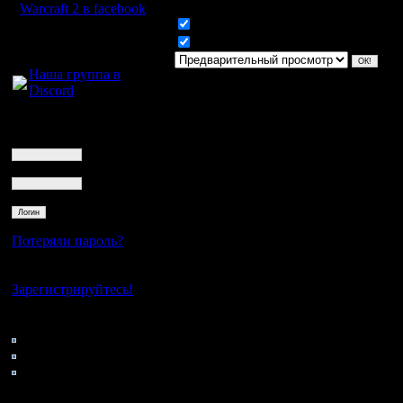
Warcraft 2 в facebook
Включить смайлики
Для голосового
Включить BB код
общения:
Наша группа в
Discord
Логин
Ник
Пароль
Потеряли пароль?
Нет своего аккаунта?
Зарегистрируйтесь!
Кто на сайте
66: Гости
0: Пользователи
4121: Пользователи с
регистрацией