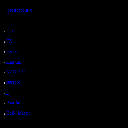
Вы гость здесь.
+ регистрация
Последний
посетитель:
Dar
: 28 Дней 11 ч. 2
м. назад
FX
: 100 Дней 18 ч. 34
м. назад
lesnik
: 133 Дней 20 ч.
52 м. назад
Oragorn
: 141 Дней 21
ч. 1 м. назад
KABuLLL
: 169 Дней
20 ч. 10 м. назад
starspro
: 194 Дней 7 ч.
44 м. назад
il
: 265 Дней 17 ч. 49
м. назад
Радибор
: 289 Дней 13
ч. 36 м. назад
Dark_Master
: 300
Дней 15 ч. 53 м. назад