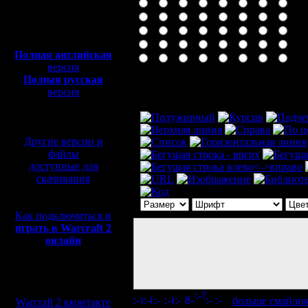
Полная версия, ~
450
Мб
с музыкой и видео:
Полная английская
версия
Полная русская
Комментарий
версия
перевод от war2.ru на
базе перевода от СПК
Другие версии и
файлы
доступные для
скачивания
Как подключиться и
играть в Warcraft 2
онлайн
Мы в социальных
сетях:
[
больше смайли
Warcraft 2 вконтакте