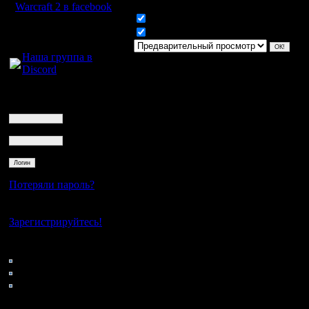
Warcraft 2 в facebook
Включить смайлики
Для голосового
Включить BB код
общения:
Наша группа в
Discord
Логин
Ник
Пароль
Потеряли пароль?
Нет своего аккаунта?
Зарегистрируйтесь!
Кто на сайте
132: Гости
0: Пользователи
4121: Пользователи с
регистрацией