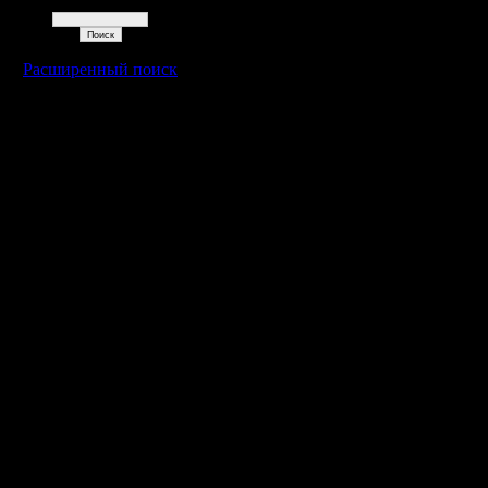
Поиск
Расширенный поиск
Warcraft 2 - скачать бесплатно русскую версию, warcraft 2 серве
- Генерация