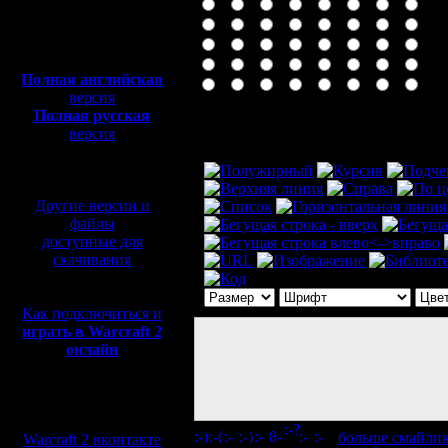
Полная версия, ~
450
Мб
с музыкой и видео:
Полная английская
версия
Полная русская
Комментарий
версия
перевод от war2.ru на
базе перевода от СПК
Другие версии и
файлы
доступные для
скачивания
Как подключиться и
играть в Warcraft 2
онлайн
Мы в социальных
сетях:
[
больше смайли
Warcraft 2 вконтакте