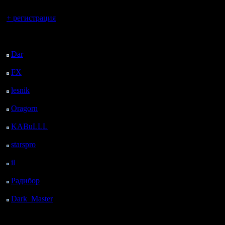
Вы гость здесь.
+ регистрация
Последний
посетитель:
Dar
: 26 Дней 20 ч. 58
м. назад
FX
: 99 Дней 4 ч. 30
м. назад
lesnik
: 132 Дней 6 ч.
48 м. назад
Oragorn
: 140 Дней 6
ч. 57 м. назад
KABuLLL
: 168 Дней
6 ч. 6 м. назад
starspro
: 192 Дней 17
ч. 40 м. назад
il
: 264 Дней 3 ч. 46 м.
назад
Радибор
: 287 Дней 23
ч. 33 м. назад
Dark_Master
: 299
Дней 1 ч. 49 м. назад