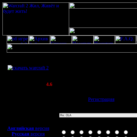
Скачать игру
Re: OLA
бесплатно
Poster: zloi Дата: 28.4.07 18:52
WarCraft 2 COMBAT
Оля тоже играет в WAR2 ?
(Warcraft II BNE 2.02+)
Актуальная версия:
4.6
(февраль 2020)
Совместимо с
Имя:
Гость
[
Регистрация
]
Windows
XP/Vista/7/8/10
Тема
Боевой релиз, ~
40 Мб
для игры по сети:
Иконка сообщения
Английская
версия
Русская
версия