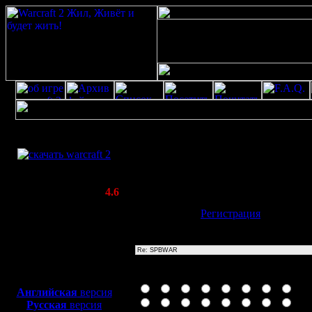
Скачать игру
Re: SPBWAR
бесплатно
Poster: Дата: 16.12.19 07:08
WarCraft 2 COMBAT
(Warcraft II BNE 2.02+)
Актуальная версия:
4.6
(февраль 2020)
Имя:
Гость
[
Регистрация
]
Совместимо с
Windows
Тема
XP/Vista/7/8/10
Боевой релиз, ~
40 Мб
Иконка сообщения
для игры по сети:
Английская
версия
Русская
версия