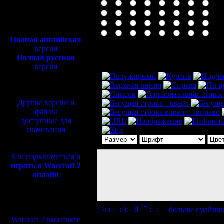
Полная версия, ~
450
Мб
с музыкой и видео:
Полная английская
версия
Комментарий
Полная русская
версия
перевод от war2.ru на
базе перевода от СПК
Другие версии и
файлы
доступные для
скачивания
Как подключиться и
играть в Warcraft 2
онлайн
Мы в социальных
[
больше смайли
сетях:
Warcraft 2 вконтакте