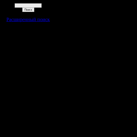
Поиск
Расширенный поиск
Warcraft 2 - скачать бесплатно русскую версию, warcraft 2 серве
- Генерация