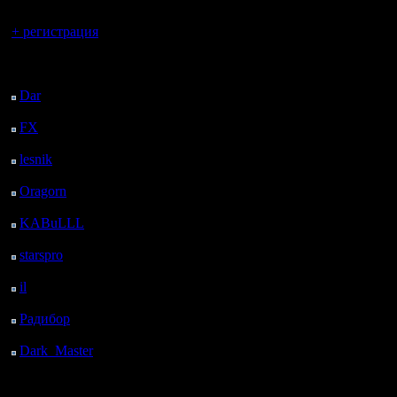
Вы гость здесь.
+ регистрация
Последний
посетитель:
Dar
: 24 Дней 7 ч. 53
м. назад
FX
: 96 Дней 15 ч. 25
м. назад
lesnik
: 129 Дней 17 ч.
43 м. назад
Oragorn
: 137 Дней 17
ч. 52 м. назад
KABuLLL
: 165 Дней
17 ч. 1 м. назад
starspro
: 190 Дней 4 ч.
35 м. назад
il
: 261 Дней 14 ч. 41
м. назад
Радибор
: 285 Дней 10
ч. 28 м. назад
Dark_Master
: 296
Дней 12 ч. 44 м. назад