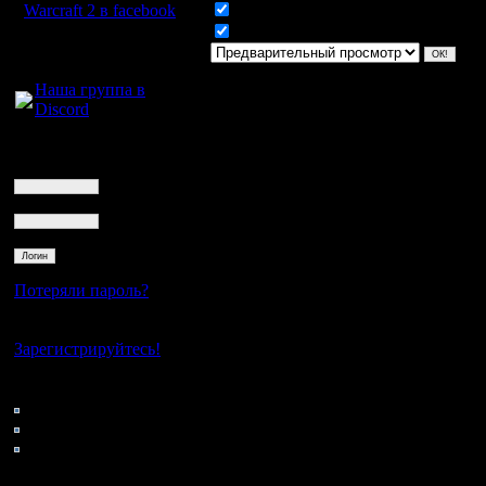
Warcraft 2 в facebook
Включить смайлики
Включить BB код
Для голосового
общения:
Наша группа в
Discord
Логин
Ник
Пароль
Потеряли пароль?
Нет своего аккаунта?
Зарегистрируйтесь!
Кто на сайте
131: Гости
0: Пользователи
4121: Пользователи с
регистрацией