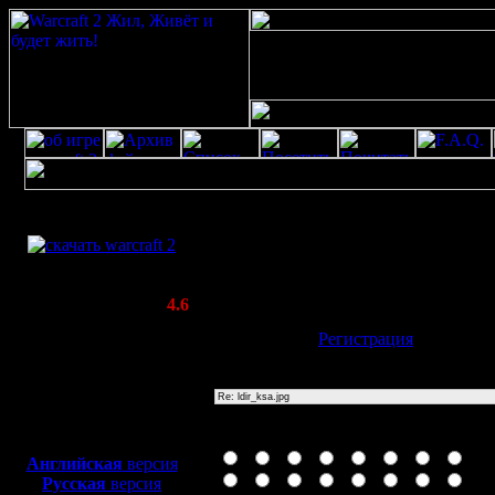
Скачать игру
Re: ldir_ksa.jpg
бесплатно
Poster: Дата: 1.8.19 04:11
WarCraft 2 COMBAT
(Warcraft II BNE 2.02+)
Актуальная версия:
4.6
(февраль 2020)
Имя:
Гость
[
Регистрация
]
Совместимо с
Windows
Тема
XP/Vista/7/8/10
Боевой релиз, ~
40 Мб
Иконка сообщения
для игры по сети:
Английская
версия
Русская
версия