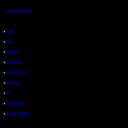
Вы гость здесь.
+ регистрация
Последний
посетитель:
Dar
: 26 Дней 14 ч. 58
м. назад
FX
: 98 Дней 22 ч. 30
м. назад
lesnik
: 132 Дней 48 м.
назад
Oragorn
: 140 Дней 57
м. назад
KABuLLL
: 168 Дней
6 м. назад
starspro
: 192 Дней 11
ч. 40 м. назад
il
: 263 Дней 21 ч. 45
м. назад
Радибор
: 287 Дней 17
ч. 32 м. назад
Dark_Master
: 298
Дней 19 ч. 49 м. назад