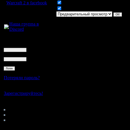
Warcraft 2 в facebook
Включить смайлики
Включить BB код
Для голосового
общения:
Наша группа в
Discord
Логин
Ник
Пароль
Потеряли пароль?
Нет своего аккаунта?
Зарегистрируйтесь!
Кто на сайте
38: Гости
0: Пользователи
4121: Пользователи с
регистрацией