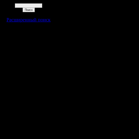
Поиск
Расширенный поиск
Warcraft 2 - скачать бесплатно русскую версию, warcraft 2 серве
- Генерация