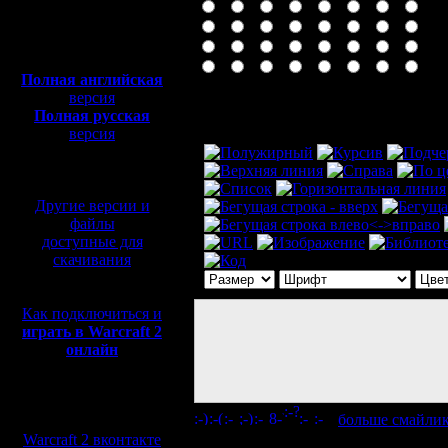
Полная версия, ~
450
Мб
с музыкой и видео:
Полная английская
версия
Комментарий
Полная русская
версия
перевод от war2.ru на
базе перевода от СПК
Другие версии и
файлы
доступные для
скачивания
Как подключиться и
играть в Warcraft 2
онлайн
Мы в социальных
[
больше смайли
сетях:
Warcraft 2 вконтакте