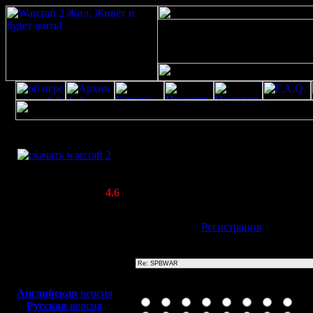
Скачать игру
Re: SPBWAR
бесплатно
Poster: Дата: 20.8.20 11:50
WarCraft 2 COMBAT
20
(Warcraft II BNE 2.02+)
Актуальная версия:
4.6
(февраль 2020)
Совместимо с
Имя:
Гость
[
Регистрация
]
Windows
XP/Vista/7/8/10
Тема
Боевой релиз, ~
40 Мб
для игры по сети:
Иконка сообщения
Английская
версия
Русская
версия