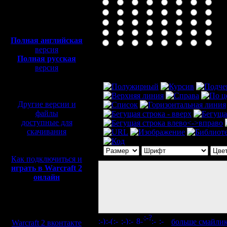
Полная версия, ~
450
Мб
с музыкой и видео:
Полная английская
версия
Полная русская
Комментарий
версия
перевод от war2.ru на
базе перевода от СПК
Другие версии и
файлы
доступные для
скачивания
Как подключиться и
играть в Warcraft 2
онлайн
Мы в социальных
сетях:
[
больше смайли
Warcraft 2 вконтакте