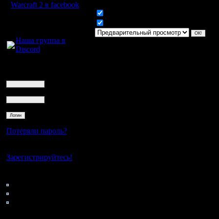
Warcraft 2 в facebook
Включить смайлики
Для голосового
Включить BB код
общения:
Наша группа в
Discord
Логин
Ник
Пароль
Потеряли пароль?
Нет своего аккаунта?
Зарегистрируйтесь!
Кто на сайте
76: Гости
0: Пользователи
4121: Пользователи с
регистрацией