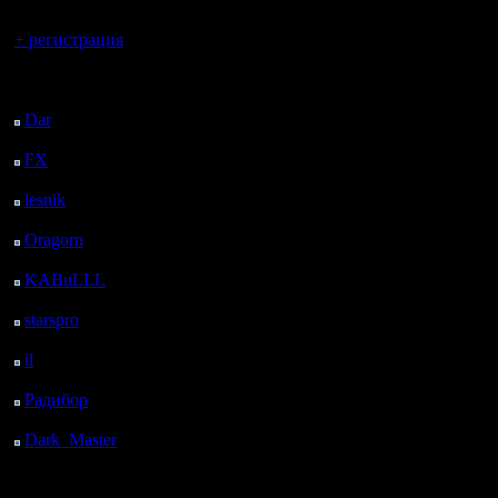
Вы гость здесь.
+ регистрация
Последний
посетитель:
Dar
: 25 Дней 19 ч. 52
м. назад
FX
: 98 Дней 3 ч. 24
м. назад
lesnik
: 131 Дней 5 ч.
42 м. назад
Oragorn
: 139 Дней 5
ч. 51 м. назад
KABuLLL
: 167 Дней
5 ч. назад
starspro
: 191 Дней 16
ч. 34 м. назад
il
: 263 Дней 2 ч. 39 м.
назад
Радибор
: 286 Дней 22
ч. 26 м. назад
Dark_Master
: 298
Дней 42 м. назад