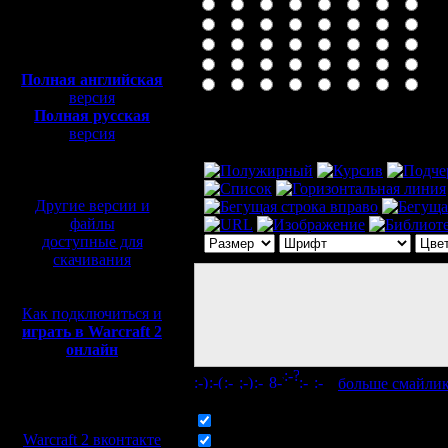
Полная версия, ~
450
Мб
с музыкой и видео:
Полная английская
версия
Полная русская
Комментарий
версия
перевод от war2.ru на
базе перевода от СПК
Другие версии и
файлы
доступные для
скачивания
Как подключиться и
играть в Warcraft 2
онлайн
[
больше смайли
Мы в социальных
сетях:
Включить смайлики
Warcraft 2 вконтакте
Включить BB код