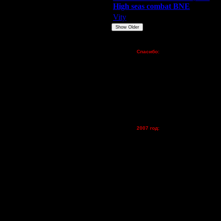
High seas combat BNE
Vity
ARMilitar
None
Show Older
Пожертвования
Спасибо:
FX - $80 (домен)
Zelya - (турниры)
lesnik
Dar - (турниры)
Kagan - (турниры)
vova1 - (хостинг)
tolsty - (хостинг)
Oragorn - (хостинг)
2007 год:
Spbwar - $400
Jade -$100
MasterKsa - $60
Lisak -$52
Cocka - $50
Konstkl - $50
Ldir - $50
Gadzila - $20
Feature -$10