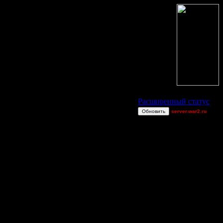
Статус Battle.Net
Расширенный статус
Обновить
server.war2.ru
.
Becks
gow
CharlieChoplin
_I_Undine
CannotWin
gow ef
Jitter
Soundgarden
PlayedBackIn08