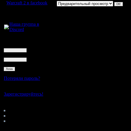
Warcraft 2 в facebook
Для голосового
общения:
Наша группа в
Discord
Логин
Ник
Пароль
Потеряли пароль?
Нет своего аккаунта?
Зарегистрируйтесь!
Кто на сайте
132: Гости
0: Пользователи
4121: Пользователи с
регистрацией