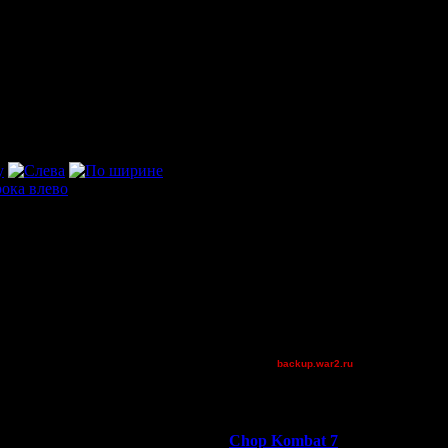
Bubb1e
TWN-cancel
boogiemaster
TheOne
Остальные игроки
AA.GreenGoblin
allanlai
DGF~LilDude
JayHawkerz
MyRo
P!NK
Pangster2015
Raiden~
riky
Theboy
XuRnT[z]
backup.war2.ru
Остальные игроки
Победители турниров
Chop Kombat 7