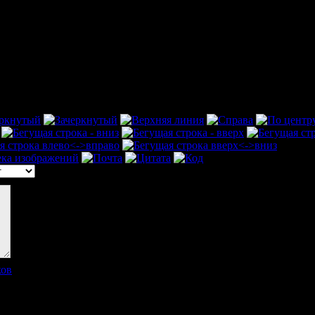
ков
]