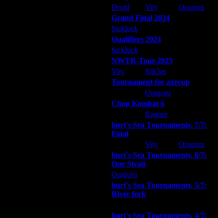
Droid
Vity
Oragorn
Grand Final 2024
fuckluck
Extasey
ARMilitar
Qualifiers 2024
fuckluck
ARMilitar
Extasey
NWTR-Tour-2025
Vity
Nik5et
ARMilitar
Tournament for axecup
ARMilitar
Oragorn
Extasey
Chop Kombat 6
hurt
Ragner
Extasey
hurt's Sea Tournaments, 7/7:
Final
Extasey
Vity
Oragorn
hurt's Sea Tournaments, 6/7:
One Strait
Oragorn
ARMilitar
Extasey
hurt's Sea Tournaments, 5/7:
River fork
Extasey
ARMilitar
Doooda
hurt's Sea Tournaments, 4/7: