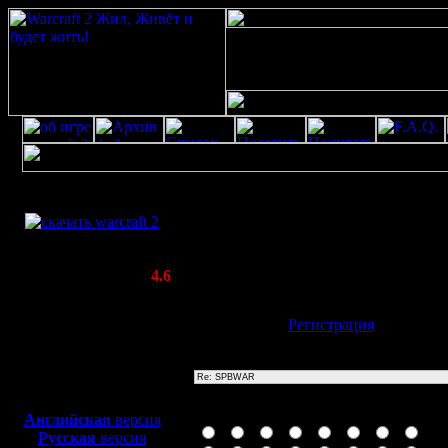
Скачать игру
Re: SPBWAR
бесплатно
Poster: Дата: 20.8.20 11:51
WarCraft 2 COMBAT
20
(Warcraft II BNE 2.02+)
Актуальная версия:
4.6
(февраль 2020)
Совместимо с
Имя:
Гость
[
Регистрация
]
Windows
XP/Vista/7/8/10
Тема
Боевой релиз, ~
40 Мб
для игры по сети:
Иконка сообщения
Английская
версия
Русская
версия