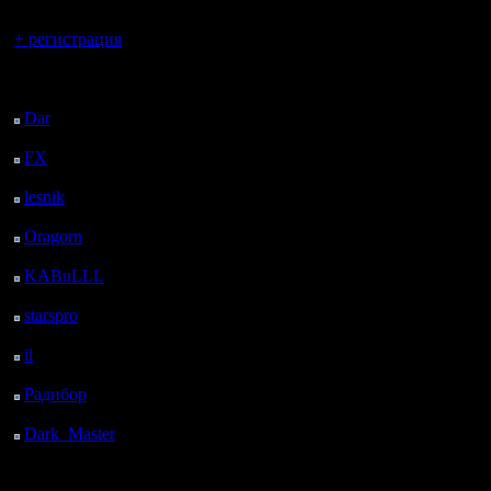
Вы гость здесь.
+ регистрация
Последний
посетитель:
Dar
: 26 Дней 18 ч. 29
м. назад
FX
: 99 Дней 2 ч. 1 м.
назад
lesnik
: 132 Дней 4 ч.
18 м. назад
Oragorn
: 140 Дней 4
ч. 28 м. назад
KABuLLL
: 168 Дней
3 ч. 37 м. назад
starspro
: 192 Дней 15
ч. 11 м. назад
il
: 264 Дней 1 ч. 16 м.
назад
Радибор
: 287 Дней 21
ч. 3 м. назад
Dark_Master
: 298
Дней 23 ч. 19 м. назад