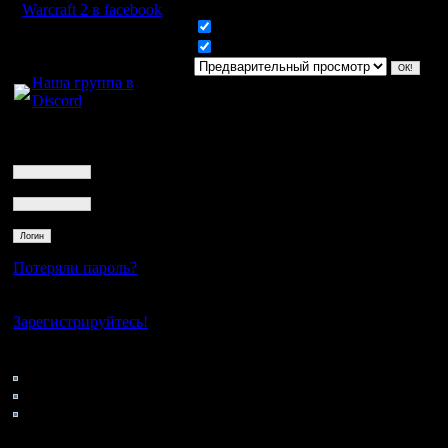
Warcraft 2 в facebook
Включить смайлики
Для голосового
Включить BB код
общения:
Наша группа в
Discord
Логин
Ник
Пароль
Потеряли пароль?
Нет своего аккаунта?
Зарегистрируйтесь!
Кто на сайте
121: Гости
0: Пользователи
4121: Пользователи с
регистрацией