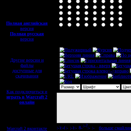
Полная версия, ~
450
Мб
с музыкой и видео:
Полная английская
версия
Полная русская
Комментарий
версия
перевод от war2.ru на
базе перевода от СПК
Другие версии и
файлы
доступные для
скачивания
Как подключиться и
играть в Warcraft 2
онлайн
Мы в социальных
сетях:
[
больше смайли
Warcraft 2 вконтакте