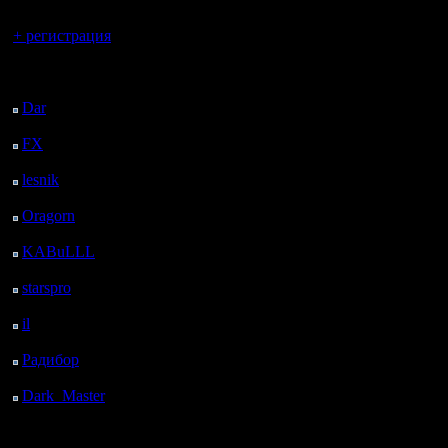
Вы гость здесь.
+ регистрация
Последний
посетитель:
Dar
: 27 Дней 2 ч. 42
м. назад
FX
: 99 Дней 10 ч. 14
м. назад
lesnik
: 132 Дней 12 ч.
32 м. назад
Oragorn
: 140 Дней 12
ч. 41 м. назад
KABuLLL
: 168 Дней
11 ч. 50 м. назад
starspro
: 192 Дней 23
ч. 24 м. назад
il
: 264 Дней 9 ч. 29 м.
назад
Радибор
: 288 Дней 5
ч. 16 м. назад
Dark_Master
: 299
Дней 7 ч. 33 м. назад