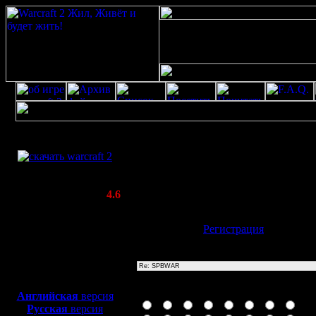
Скачать игру
Re: SPBWAR
бесплатно
Poster: Дата: 20.8.20 11:51
WarCraft 2 COMBAT
20
(Warcraft II BNE 2.02+)
Актуальная версия:
4.6
(февраль 2020)
Совместимо с
Имя:
Гость
[
Регистрация
]
Windows
XP/Vista/7/8/10
Тема
Боевой релиз, ~
40 Мб
для игры по сети:
Иконка сообщения
Английская
версия
Русская
версия