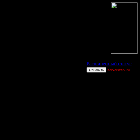
Статус Battle.Net
Расширенный статус
Обновить
server.war2.ru
gow efffffff
van[z]
TWN-cancel
miguelperu
Остальные игроки
AA.GreenGoblin
JayHawkerz
Jordan4385
M4verick
P!NK