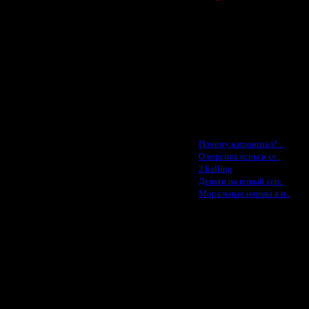
Spbwar - $400
Jade -$100
MasterKsa - $60
Lisak -$52
Cocka - $50
Konstkl - $50
Ldir - $50
Gadzila - $20
Feature -$10
Последние статьи
·
Почему я проиграл? ..
·
О версиях игры и се..
·
2 halling
·
Деньги на новый сер..
·
Моральные нормы в и..