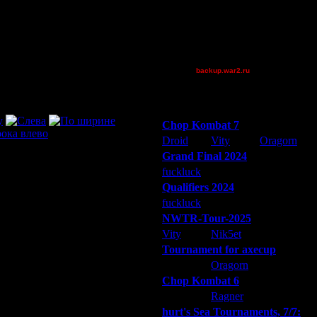
Pangster2015
polandbb
Theboy
XuRnT[z]
backup.war2.ru
Остальные игроки
Победители турниров
Chop Kombat 7
Droid
Vity
Oragorn
Grand Final 2024
fuckluck
Extasey
ARMilitar
Qualifiers 2024
fuckluck
ARMilitar
Extasey
NWTR-Tour-2025
Vity
Nik5et
ARMilitar
Tournament for axecup
ARMilitar
Oragorn
Extasey
Chop Kombat 6
hurt
Ragner
Extasey
hurt's Sea Tournaments, 7/7: