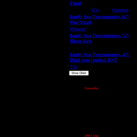
Final
Extasey
Vity
Oragorn
hurt's Sea Tournaments, 6/7:
One Strait
Oragorn
ARMilitar
Extasey
hurt's Sea Tournaments, 5/7:
River fork
Extasey
ARMilitar
Doooda
hurt's Sea Tournaments, 4/7:
High seas combat BNE
Vity
ARMilitar
None
Show Older
Пожертвования
Спасибо:
FX - $80 (домен)
Zelya - (турниры)
lesnik
Dar - (турниры)
Kagan - (турниры)
vova1 - (хостинг)
tolsty - (хостинг)
Oragorn - (хостинг)
2007 год: