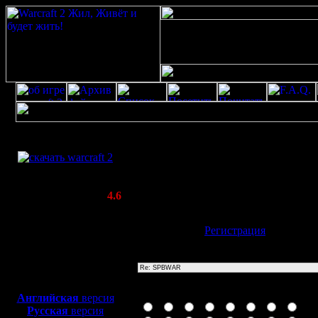
Скачать игру
Re: SPBWAR
бесплатно
Poster: Дата: 20.8.20 11:52
WarCraft 2 COMBAT
20
(Warcraft II BNE 2.02+)
Актуальная версия:
4.6
(февраль 2020)
Совместимо с
Имя:
Гость
[
Регистрация
]
Windows
XP/Vista/7/8/10
Тема
Боевой релиз, ~
40 Мб
для игры по сети:
Иконка сообщения
Английская
версия
Русская
версия