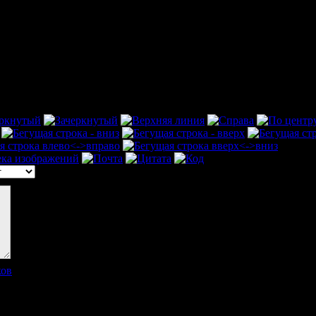
ков
]