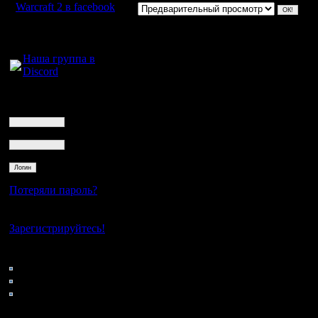
Warcraft 2 в facebook
Для голосового
общения:
Наша группа в
Discord
Логин
Ник
Пароль
Потеряли пароль?
Нет своего аккаунта?
Зарегистрируйтесь!
Кто на сайте
114: Гости
0: Пользователи
4121: Пользователи с
регистрацией