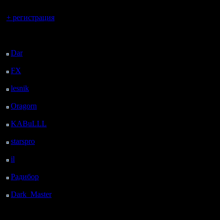
Вы гость здесь.
+ регистрация
Последний
посетитель:
Dar
: 26 Дней 12 ч. 22
м. назад
FX
: 98 Дней 19 ч. 54
м. назад
lesnik
: 131 Дней 22 ч.
12 м. назад
Oragorn
: 139 Дней 22
ч. 21 м. назад
KABuLLL
: 167 Дней
21 ч. 30 м. назад
starspro
: 192 Дней 9 ч.
4 м. назад
il
: 263 Дней 19 ч. 9 м.
назад
Радибор
: 287 Дней 14
ч. 56 м. назад
Dark_Master
: 298
Дней 17 ч. 13 м. назад