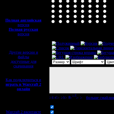
Полная версия, ~
450
Мб
с музыкой и видео:
Полная английская
версия
Полная русская
Комментарий
версия
перевод от war2.ru на
базе перевода от СПК
Другие версии и
файлы
доступные для
скачивания
Как подключиться и
играть в Warcraft 2
онлайн
[
больше смайли
Мы в социальных
сетях:
Включить смайлики
Warcraft 2 вконтакте
Включить BB код