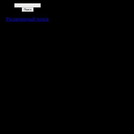
Поиск
Расширенный поиск
Warcraft 2 - скачать бесплатно русскую версию, warcraft 2 серве
- Генерация