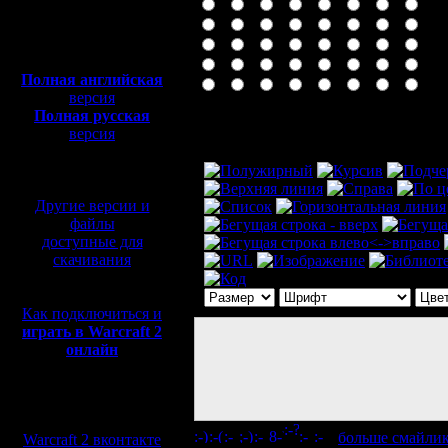
Полная версия, ~
450
Мб
с музыкой и видео:
Полная английская
версия
Полная русская
Комментарий
версия
перевод от war2.ru на
базе перевода от СПК
Другие версии и
файлы
доступные для
скачивания
Как подключиться и
играть в Warcraft 2
онлайн
Мы в социальных
сетях:
[
больше смайли
Warcraft 2 вконтакте