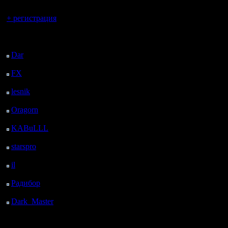
Вы гость здесь.
+ регистрация
Последний
посетитель:
Dar
: 25 Дней 1 ч. 42
м. назад
FX
: 97 Дней 9 ч. 14
м. назад
lesnik
: 130 Дней 11 ч.
32 м. назад
Oragorn
: 138 Дней 11
ч. 41 м. назад
KABuLLL
: 166 Дней
10 ч. 50 м. назад
starspro
: 190 Дней 22
ч. 24 м. назад
il
: 262 Дней 8 ч. 29 м.
назад
Радибор
: 286 Дней 4
ч. 16 м. назад
Dark_Master
: 297
Дней 6 ч. 33 м. назад