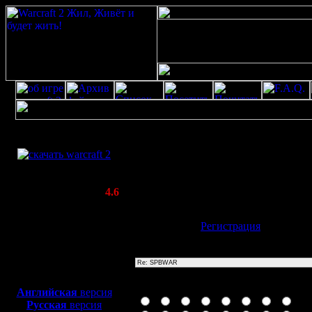
Скачать игру
Re: SPBWAR
бесплатно
Poster: Дата: 20.8.20 11:53
WarCraft 2 COMBAT
20
(Warcraft II BNE 2.02+)
Актуальная версия:
4.6
(февраль 2020)
Совместимо с
Имя:
Гость
[
Регистрация
]
Windows
XP/Vista/7/8/10
Тема
Боевой релиз, ~
40 Мб
для игры по сети:
Иконка сообщения
Английская
версия
Русская
версия