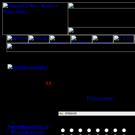
Скачать игру
Re: SPBWAR
бесплатно
Poster: Дата: 20.8.20 11:53
WarCraft 2 COMBAT
20
(Warcraft II BNE 2.02+)
Актуальная версия:
4.6
(февраль 2020)
Совместимо с
Имя:
Гость
[
Регистрация
]
Windows
XP/Vista/7/8/10
Тема
Боевой релиз, ~
40 Мб
для игры по сети:
Иконка сообщения
Английская
версия
Русская
версия