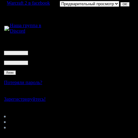
Warcraft 2 в facebook
Для голосового
общения:
Наша группа в
Discord
Логин
Ник
Пароль
Потеряли пароль?
Нет своего аккаунта?
Зарегистрируйтесь!
Кто на сайте
82: Гости
0: Пользователи
4121: Пользователи с
регистрацией