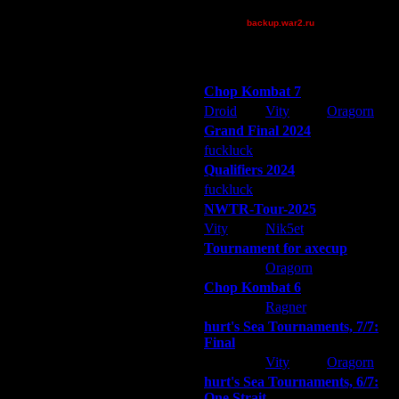
XuRnT[z]
backup.war2.ru
Остальные игроки
Победители турниров
Chop Kombat 7
Droid
Vity
Oragorn
Grand Final 2024
fuckluck
Extasey
ARMilitar
Qualifiers 2024
fuckluck
ARMilitar
Extasey
NWTR-Tour-2025
Vity
Nik5et
ARMilitar
Tournament for axecup
ARMilitar
Oragorn
Extasey
Chop Kombat 6
hurt
Ragner
Extasey
hurt's Sea Tournaments, 7/7:
Final
Extasey
Vity
Oragorn
hurt's Sea Tournaments, 6/7:
One Strait