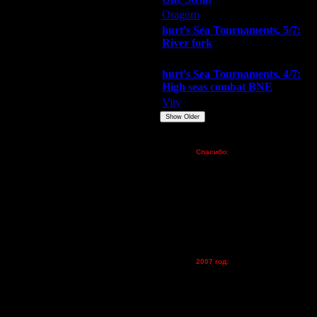
Oragorn
ARMilitar
Extasey
hurt's Sea Tournaments, 5/7:
River fork
Extasey
ARMilitar
Doooda
hurt's Sea Tournaments, 4/7:
High seas combat BNE
Vity
ARMilitar
None
Show Older
Пожертвования
Спасибо:
FX - $80 (домен)
Zelya - (турниры)
lesnik
Dar - (турниры)
Kagan - (турниры)
vova1 - (хостинг)
tolsty - (хостинг)
Oragorn - (хостинг)
2007 год:
Spbwar - $400
Jade -$100
MasterKsa - $60
Lisak -$52