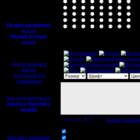
Полная версия, ~
450
Мб
с музыкой и видео:
Полная английская
версия
Полная русская
Комментарий
версия
перевод от war2.ru на
базе перевода от СПК
Другие версии и
файлы
доступные для
скачивания
Как подключиться и
играть в Warcraft 2
онлайн
[
больше смайли
Мы в социальных
сетях:
Включить смайлики
Warcraft 2 вконтакте
Включить BB код