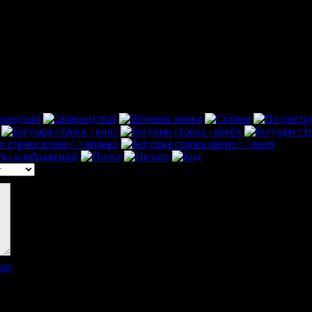
ков
]