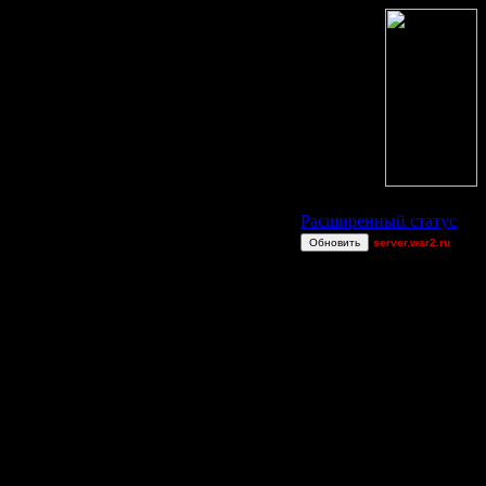
Статус Battle.Net
Расширенный статус
Обновить
server.war2.ru
chop chop
Dr.Braziliant
Ztunaep
gow
Raiden~
CharlieChoplin
Jitter
_I_Undine
TWN-cancel
boogiemaster