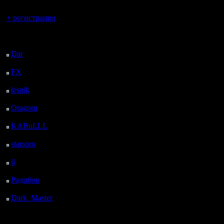
Вы гость здесь.
+ регистрация
Последний
посетитель:
Dar
: 26 Дней 19 ч. 15
м. назад
FX
: 99 Дней 2 ч. 47
м. назад
lesnik
: 132 Дней 5 ч. 5
м. назад
Oragorn
: 140 Дней 5
ч. 14 м. назад
KABuLLL
: 168 Дней
4 ч. 23 м. назад
starspro
: 192 Дней 15
ч. 57 м. назад
il
: 264 Дней 2 ч. 3 м.
назад
Радибор
: 287 Дней 21
ч. 50 м. назад
Dark_Master
: 299
Дней 6 м. назад