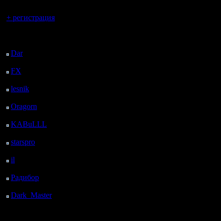
Вы гость здесь.
+ регистрация
Последний
посетитель:
Dar
: 24 Дней 9 ч. 36
м. назад
FX
: 96 Дней 17 ч. 8
м. назад
lesnik
: 129 Дней 19 ч.
26 м. назад
Oragorn
: 137 Дней 19
ч. 35 м. назад
KABuLLL
: 165 Дней
18 ч. 44 м. назад
starspro
: 190 Дней 6 ч.
18 м. назад
il
: 261 Дней 16 ч. 23
м. назад
Радибор
: 285 Дней 12
ч. 10 м. назад
Dark_Master
: 296
Дней 14 ч. 27 м. назад