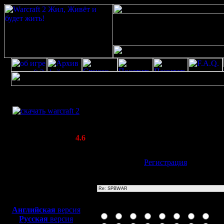
Скачать игру
Re: SPBWAR
бесплатно
Poster: Дата: 20.8.20 11:54
WarCraft 2 COMBAT
20
(Warcraft II BNE 2.02+)
Актуальная версия:
4.6
(февраль 2020)
Совместимо с
Имя:
Гость
[
Регистрация
]
Windows
XP/Vista/7/8/10
Тема
Боевой релиз, ~
40 Мб
для игры по сети:
Иконка сообщения
Английская
версия
Русская
версия