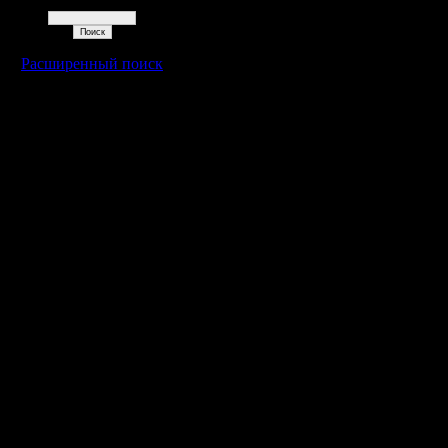
Поиск
Расширенный поиск
Warcraft 2 - скачать бесплатно русскую версию, warcraft 2 серве
- Генерация