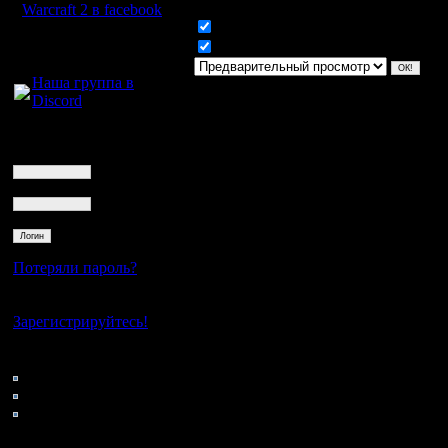
Warcraft 2 в facebook
Включить смайлики
Для голосового
Включить BB код
общения:
Наша группа в
Discord
Логин
Ник
Пароль
Потеряли пароль?
Нет своего аккаунта?
Зарегистрируйтесь!
Кто на сайте
87: Гости
0: Пользователи
4121: Пользователи с
регистрацией