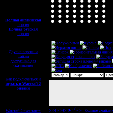
Полная версия, ~
450
Мб
с музыкой и видео:
Полная английская
версия
Полная русская
Комментарий
версия
перевод от war2.ru на
базе перевода от СПК
Другие версии и
файлы
доступные для
скачивания
Как подключиться и
играть в Warcraft 2
онлайн
Мы в социальных
сетях:
[
больше смайли
Warcraft 2 вконтакте