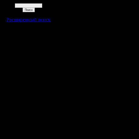
Поиск
Расширенный поиск
Warcraft 2 - скачать бесплатно русскую версию, warcraft 2 серве
- Генерация