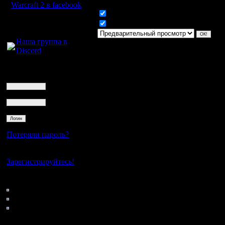
Warcraft 2 в facebook
Включить смайлики
Для голосового
Включить BB код
общения:
Наша группа в
Discord
Логин
Ник
Пароль
Потеряли пароль?
Нет своего аккаунта?
Зарегистрируйтесь!
Кто на сайте
51: Гости
0: Пользователи
4121: Пользователи с
регистрацией