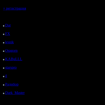
Вы гость здесь.
+ регистрация
Последний
посетитель:
Dar
: 24 Дней 18 ч. 4
м. назад
FX
: 97 Дней 1 ч. 36
м. назад
lesnik
: 130 Дней 3 ч.
54 м. назад
Oragorn
: 138 Дней 4
ч. 3 м. назад
KABuLLL
: 166 Дней
3 ч. 12 м. назад
starspro
: 190 Дней 14
ч. 46 м. назад
il
: 262 Дней 52 м.
назад
Радибор
: 285 Дней 20
ч. 39 м. назад
Dark_Master
: 296
Дней 22 ч. 55 м. назад