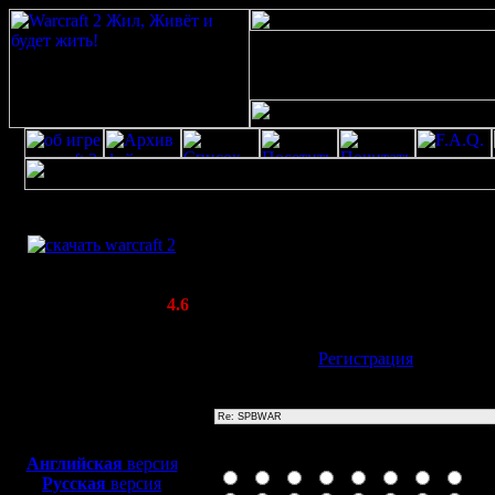
Скачать игру
Re: SPBWAR
бесплатно
Poster: Дата: 20.8.20 11:54
WarCraft 2 COMBAT
20
(Warcraft II BNE 2.02+)
Актуальная версия:
4.6
(февраль 2020)
Совместимо с
Имя:
Гость
[
Регистрация
]
Windows
XP/Vista/7/8/10
Тема
Боевой релиз, ~
40 Мб
для игры по сети:
Иконка сообщения
Английская
версия
Русская
версия