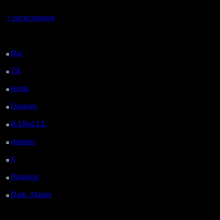
Вы гость здесь.
+ регистрация
Последний
посетитель:
Dar
: 25 Дней 18 ч. 16
м. назад
FX
: 98 Дней 1 ч. 48
м. назад
lesnik
: 131 Дней 4 ч. 6
м. назад
Oragorn
: 139 Дней 4
ч. 15 м. назад
KABuLLL
: 167 Дней
3 ч. 24 м. назад
starspro
: 191 Дней 14
ч. 58 м. назад
il
: 263 Дней 1 ч. 4 м.
назад
Радибор
: 286 Дней 20
ч. 51 м. назад
Dark_Master
: 297
Дней 23 ч. 7 м. назад