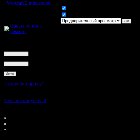
Warcraft 2 в facebook
Включить смайлики
Для голосового
Включить BB код
общения:
Наша группа в
Discord
Логин
Ник
Пароль
Потеряли пароль?
Нет своего аккаунта?
Зарегистрируйтесь!
Кто на сайте
176: Гости
0: Пользователи
4121: Пользователи с
регистрацией