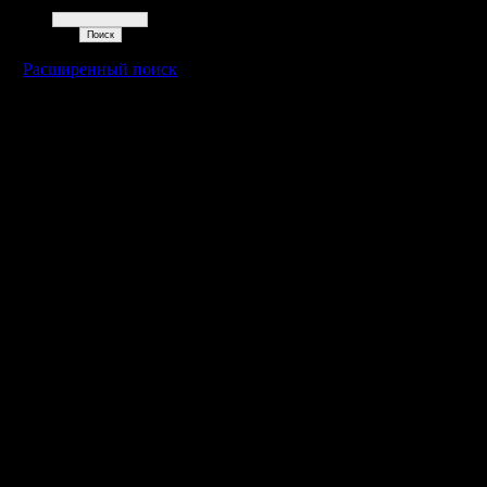
Поиск
Расширенный поиск
Warcraft 2 - скачать бесплатно русскую версию, warcraft 2 серве
- Генерация