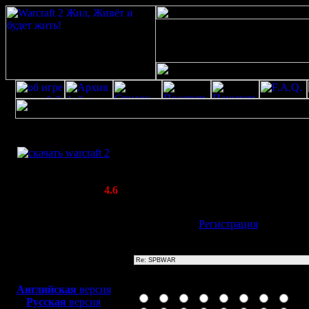
Скачать игру
Re: SPBWAR
бесплатно
Poster: Дата: 20.8.20 11:54
WarCraft 2 COMBAT
20
(Warcraft II BNE 2.02+)
Актуальная версия:
4.6
(февраль 2020)
Совместимо с
Имя:
Гость
[
Регистрация
]
Windows
XP/Vista/7/8/10
Тема
Боевой релиз, ~
40 Мб
для игры по сети:
Иконка сообщения
Английская
версия
Русская
версия