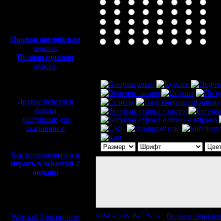
Полная версия, ~
450
Мб
с музыкой и видео:
Полная английская
версия
Полная русская
Комментарий
версия
перевод от war2.ru на
базе перевода от СПК
Другие версии и
файлы
доступные для
скачивания
Как подключиться и
играть в Warcraft 2
онлайн
Мы в социальных
сетях:
[
больше смайли
Warcraft 2 вконтакте