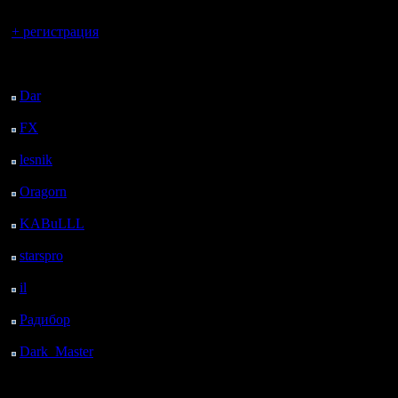
Вы гость здесь.
+ регистрация
Последний
посетитель:
Dar
: 29 Дней 29 м.
назад
FX
: 101 Дней 8 ч. 1
м. назад
lesnik
: 134 Дней 10 ч.
19 м. назад
Oragorn
: 142 Дней 10
ч. 28 м. назад
KABuLLL
: 170 Дней
9 ч. 37 м. назад
starspro
: 194 Дней 21
ч. 11 м. назад
il
: 266 Дней 7 ч. 17 м.
назад
Радибор
: 290 Дней 3
ч. 4 м. назад
Dark_Master
: 301
Дней 5 ч. 20 м. назад