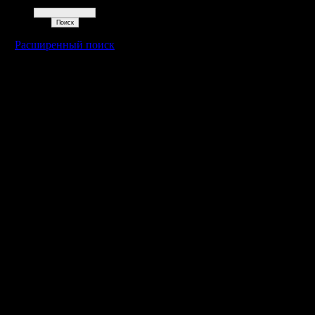
Поиск
Расширенный поиск
Warcraft 2 - скачать бесплатно русскую версию, warcraft 2 серве
- Генерация