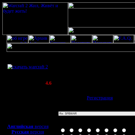
Скачать игру
Re: SPBWAR
бесплатно
Poster: Дата: 20.8.20 11:55
WarCraft 2 COMBAT
)
(Warcraft II BNE 2.02+)
Актуальная версия:
4.6
(февраль 2020)
Совместимо с
Имя:
Гость
[
Регистрация
]
Windows
XP/Vista/7/8/10
Тема
Боевой релиз, ~
40 Мб
для игры по сети:
Иконка сообщения
Английская
версия
Русская
версия