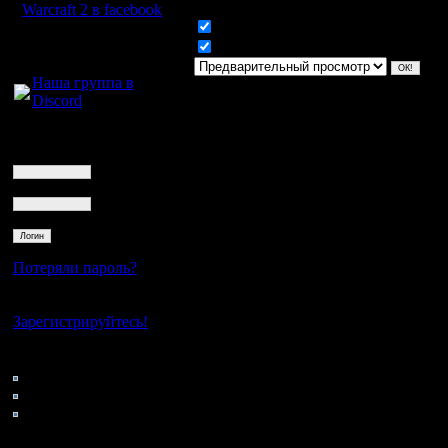
Warcraft 2 в facebook
Включить смайлики
Для голосового
Включить BB код
общения:
Наша группа в
Discord
Логин
Ник
Пароль
Потеряли пароль?
Нет своего аккаунта?
Зарегистрируйтесь!
Кто на сайте
51: Гости
0: Пользователи
4121: Пользователи с
регистрацией