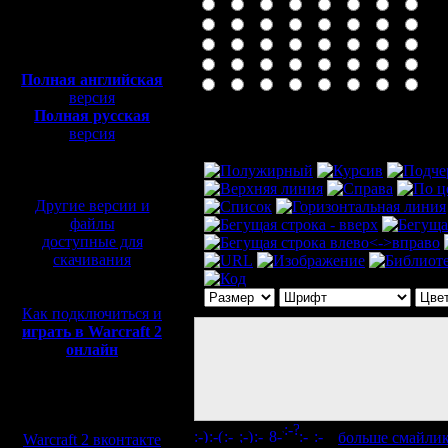
Полная версия, ~
450
Мб
с музыкой и видео:
Полная английская
версия
Полная русская
Комментарий
версия
перевод от war2.ru на
базе перевода от СПК
Другие версии и
файлы
доступные для
скачивания
Как подключиться и
играть в Warcraft 2
онлайн
Мы в социальных
сетях:
[
больше смайли
Warcraft 2 вконтакте