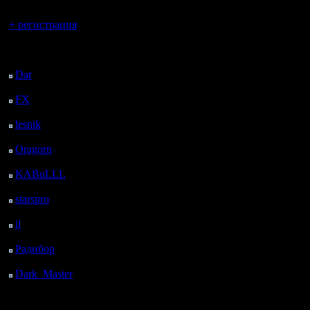
Вы гость здесь.
+ регистрация
Последний
посетитель:
Dar
: 26 Дней 16 ч. 52
м. назад
FX
: 99 Дней 24 м.
назад
lesnik
: 132 Дней 2 ч.
42 м. назад
Oragorn
: 140 Дней 2
ч. 51 м. назад
KABuLLL
: 168 Дней
2 ч. назад
starspro
: 192 Дней 13
ч. 34 м. назад
il
: 263 Дней 23 ч. 39
м. назад
Радибор
: 287 Дней 19
ч. 26 м. назад
Dark_Master
: 298
Дней 21 ч. 43 м. назад