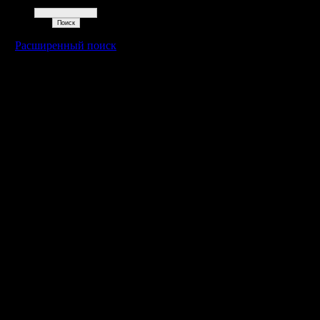
Поиск
Расширенный поиск
Warcraft 2 - скачать бесплатно русскую версию, warcraft 2 серве
- Генерация