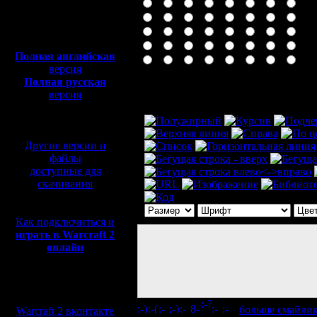
Полная версия, ~
450
Мб
с музыкой и видео:
Полная английская
версия
Полная русская
Комментарий
версия
перевод от war2.ru на
базе перевода от СПК
Другие версии и
файлы
доступные для
скачивания
Как подключиться и
играть в Warcraft 2
онлайн
Мы в социальных
сетях:
[
больше смайли
Warcraft 2 вконтакте