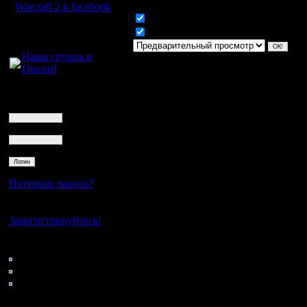
Warcraft 2 в facebook
Включить смайлики
Для голосового
Включить BB код
общения:
Наша группа в
Discord
Логин
Ник
Пароль
Потеряли пароль?
Нет своего аккаунта?
Зарегистрируйтесь!
Кто на сайте
118: Гости
0: Пользователи
4121: Пользователи с
регистрацией