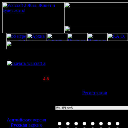
Скачать игру
Re: SPBWAR
бесплатно
Poster: Дата: 20.8.20 13:22
WarCraft 2 COMBAT
20
(Warcraft II BNE 2.02+)
Актуальная версия:
4.6
(февраль 2020)
Совместимо с
Имя:
Гость
[
Регистрация
]
Windows
XP/Vista/7/8/10
Тема
Боевой релиз, ~
40 Мб
для игры по сети:
Иконка сообщения
Английская
версия
Русская
версия