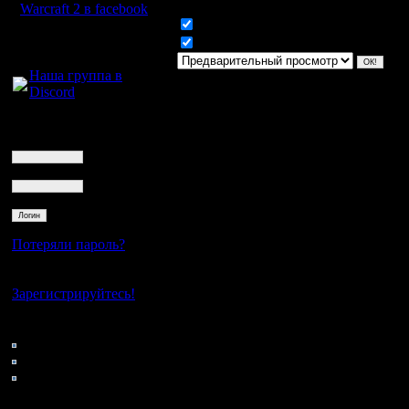
Warcraft 2 в facebook
Включить смайлики
Для голосового
Включить BB код
общения:
Наша группа в
Discord
Логин
Ник
Пароль
Потеряли пароль?
Нет своего аккаунта?
Зарегистрируйтесь!
Кто на сайте
128: Гости
0: Пользователи
4121: Пользователи с
регистрацией