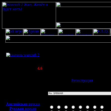
Скачать игру
Re: SPBWAR
бесплатно
Poster: Дата: 20.8.20 13:23
WarCraft 2 COMBAT
20
(Warcraft II BNE 2.02+)
Актуальная версия:
4.6
(февраль 2020)
Совместимо с
Имя:
Гость
[
Регистрация
]
Windows
XP/Vista/7/8/10
Тема
Боевой релиз, ~
40 Мб
для игры по сети:
Иконка сообщения
Английская
версия
Русская
версия