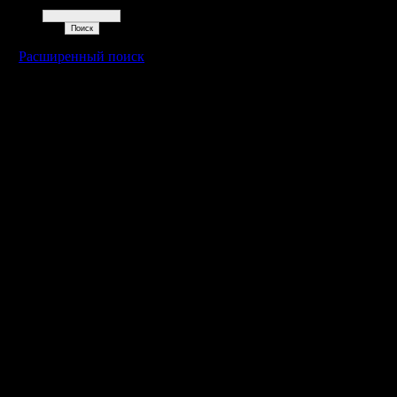
Поиск
Расширенный поиск
Warcraft 2 - скачать бесплатно русскую версию, warcraft 2 серве
- Генерация