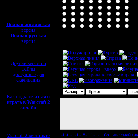
Полная версия, ~
450
Мб
с музыкой и видео:
Полная английская
версия
Полная русская
Комментарий
версия
перевод от war2.ru на
базе перевода от СПК
Другие версии и
файлы
доступные для
скачивания
Как подключиться и
играть в Warcraft 2
онлайн
Мы в социальных
сетях:
[
больше смайли
Warcraft 2 вконтакте