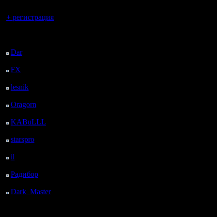
Вы гость здесь.
+ регистрация
Последний
посетитель:
Dar
: 25 Дней 4 ч. 30
м. назад
FX
: 97 Дней 12 ч. 2
м. назад
lesnik
: 130 Дней 14 ч.
20 м. назад
Oragorn
: 138 Дней 14
ч. 29 м. назад
KABuLLL
: 166 Дней
13 ч. 38 м. назад
starspro
: 191 Дней 1 ч.
12 м. назад
il
: 262 Дней 11 ч. 17
м. назад
Радибор
: 286 Дней 7
ч. 4 м. назад
Dark_Master
: 297
Дней 9 ч. 21 м. назад