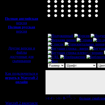
Полная версия, ~
450
Мб
с музыкой и видео:
Полная английская
версия
Комментарий
Полная русская
версия
перевод от war2.ru на
базе перевода от СПК
Другие версии и
файлы
доступные для
скачивания
Как подключиться и
играть в Warcraft 2
онлайн
Мы в социальных
[
больше смайли
сетях:
Warcraft 2 вконтакте