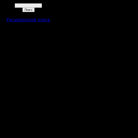
Поиск
Расширенный поиск
Warcraft 2 - скачать бесплатно русскую версию, warcraft 2 серве
- Генерация