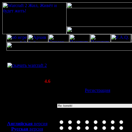
Скачать игру
Re: konstkl
бесплатно
Poster: Дата: 15.8.19 17:34
WarCraft 2 COMBAT
(Warcraft II BNE 2.02+)
Актуальная версия:
4.6
(февраль 2020)
Имя:
Гость
[
Регистрация
]
Совместимо с
Windows
Тема
XP/Vista/7/8/10
Боевой релиз, ~
40 Мб
Иконка сообщения
для игры по сети:
Английская
версия
Русская
версия