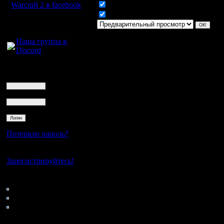
Warcraft 2 в facebook
Включить смайлики
Включить BB код
Для голосового
общения:
Наша группа в
Discord
Логин
Ник
Пароль
Потеряли пароль?
Нет своего аккаунта?
Зарегистрируйтесь!
Кто на сайте
83: Гости
0: Пользователи
4121: Пользователи с
регистрацией