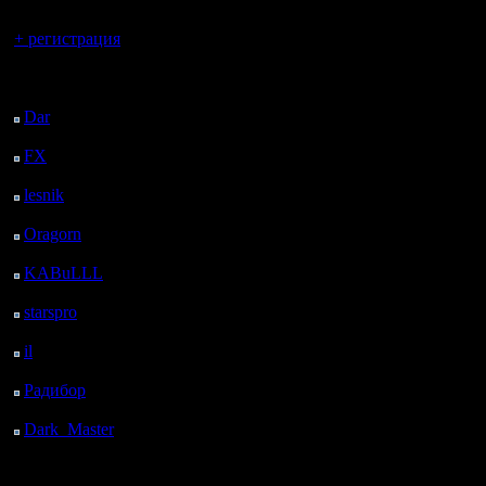
Вы гость здесь.
+ регистрация
Последний
посетитель:
Dar
: 25 Дней 7 ч. 59
м. назад
FX
: 97 Дней 15 ч. 31
м. назад
lesnik
: 130 Дней 17 ч.
48 м. назад
Oragorn
: 138 Дней 17
ч. 58 м. назад
KABuLLL
: 166 Дней
17 ч. 7 м. назад
starspro
: 191 Дней 4 ч.
41 м. назад
il
: 262 Дней 14 ч. 46
м. назад
Радибор
: 286 Дней 10
ч. 33 м. назад
Dark_Master
: 297
Дней 12 ч. 49 м. назад