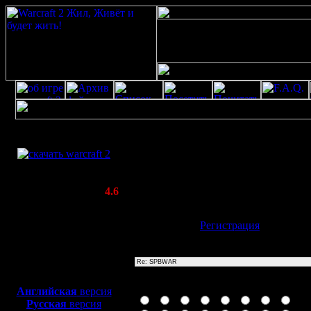
Скачать игру
Re: SPBWAR
бесплатно
Poster: Дата: 20.8.20 13:25
WarCraft 2 COMBAT
20
(Warcraft II BNE 2.02+)
Актуальная версия:
4.6
(февраль 2020)
Совместимо с
Имя:
Гость
[
Регистрация
]
Windows
XP/Vista/7/8/10
Тема
Боевой релиз, ~
40 Мб
для игры по сети:
Иконка сообщения
Английская
версия
Русская
версия