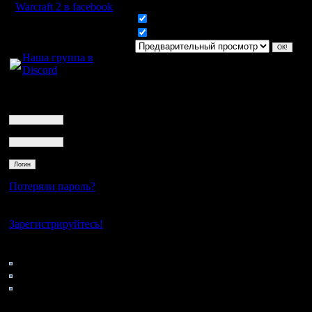
Warcraft 2 в facebook
Включить смайлики
Для голосового
Включить BB код
общения:
Наша группа в
Discord
Логин
Ник
Пароль
Потеряли пароль?
Нет своего аккаунта?
Зарегистрируйтесь!
Кто на сайте
93: Гости
0: Пользователи
4121: Пользователи с
регистрацией