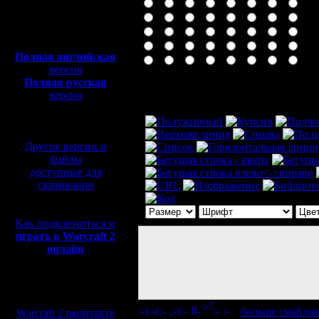
Полная версия, ~
450
Мб
с музыкой и видео:
Полная английская
версия
Полная русская
Комментарий
версия
перевод от war2.ru на
базе перевода от СПК
Другие версии и
файлы
доступные для
скачивания
Как подключиться и
играть в Warcraft 2
онлайн
Мы в социальных
сетях:
[
больше смайли
Warcraft 2 вконтакте