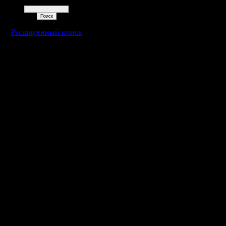
Поиск
Расширенный поиск
Warcraft 2 - скачать бесплатно русскую версию, warcraft 2 серве
- Генерация