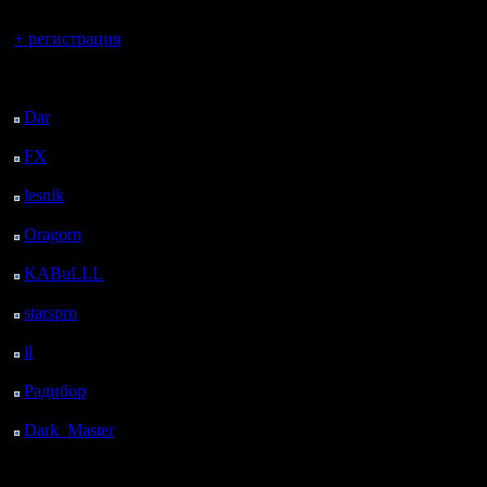
Вы гость здесь.
+ регистрация
Последний
посетитель:
Dar
: 27 Дней 14 ч. 50
м. назад
FX
: 99 Дней 22 ч. 22
м. назад
lesnik
: 133 Дней 40 м.
назад
Oragorn
: 141 Дней 49
м. назад
KABuLLL
: 168 Дней
23 ч. 58 м. назад
starspro
: 193 Дней 11
ч. 32 м. назад
il
: 264 Дней 21 ч. 37
м. назад
Радибор
: 288 Дней 17
ч. 24 м. назад
Dark_Master
: 299
Дней 19 ч. 41 м. назад