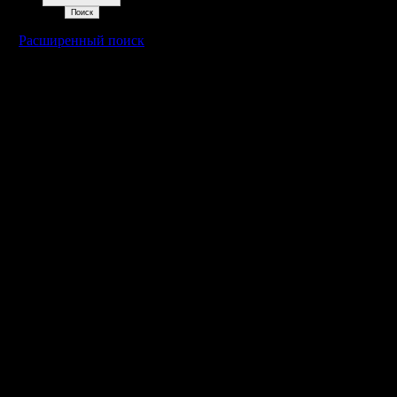
Расширенный поиск
Warcraft 2 - скачать бесплатно русскую версию, warcraft 2 серве
- Генерация