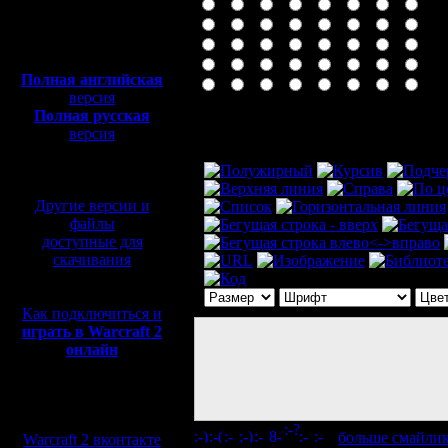
Полная версия, ~
450
Мб
с музыкой и видео:
Полная английская
версия
Полная русская
Комментарий
версия
перевод от war2.ru на
базе перевода от СПК
Другие версии и
файлы
доступные для
скачивания
Как подключиться и
играть в Warcraft 2
онлайн
Мы в социальных
сетях:
[
больше смайли
Warcraft 2 вконтакте