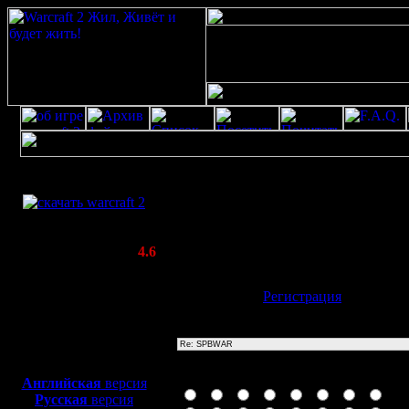
Скачать игру
Re: SPBWAR
бесплатно
Poster: Дата: 20.8.20 13:25
WarCraft 2 COMBAT
20
(Warcraft II BNE 2.02+)
Актуальная версия:
4.6
(февраль 2020)
Совместимо с
Имя:
Гость
[
Регистрация
]
Windows
XP/Vista/7/8/10
Тема
Боевой релиз, ~
40 Мб
для игры по сети:
Иконка сообщения
Английская
версия
Русская
версия