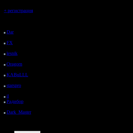
Вы гость здесь.
+ регистрация
Последний
посетитель:
Dar
: 24 Дней 20 ч. 13
м. назад
FX
: 97 Дней 3 ч. 44
м. назад
lesnik
: 130 Дней 6 ч. 2
м. назад
Oragorn
: 138 Дней 6
ч. 12 м. назад
KABuLLL
: 166 Дней
5 ч. 20 м. назад
starspro
: 190 Дней 16
ч. 54 м. назад
il
: 262 Дней 3 ч. назад
Радибор
: 285 Дней 22
ч. 47 м. назад
Dark_Master
: 297
Дней 1 ч. 3 м. назад
Поиск