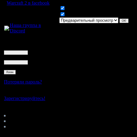
Warcraft 2 в facebook
Включить смайлики
Для голосового
Включить BB код
общения:
Наша группа в
Discord
Логин
Ник
Пароль
Потеряли пароль?
Нет своего аккаунта?
Зарегистрируйтесь!
Кто на сайте
107: Гости
0: Пользователи
4121: Пользователи с
регистрацией