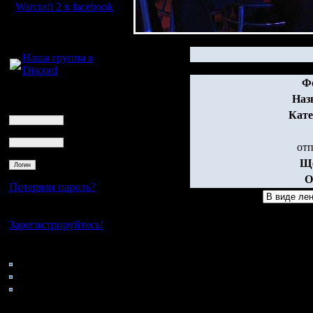
Warcraft 2 в facebook
Для голосового
общения:
Наша группа в
Discord
Ф
Логин
Наз
Ник
Кате
Пароль
от
Ще
О
Потеряли пароль?
Нет своего аккаунта?
Зарегистрируйтесь!
Кто на сайте
154: Гости
0: Пользователи
4122: Пользователи с
регистрацией