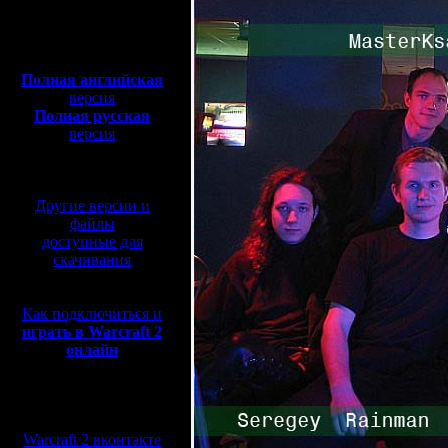
Полная версия, ~
450
Мб
с музыкой и видео:
Полная английская
версия
Полная русская
версия
перевод от war2.ru на
базе перевода от СПК
Другие версии и
файлы
доступные для
скачивания
Как подключиться и
играть в Warcraft 2
онлайн
Мы в социальных
сетях:
Warcraft 2 вконтакте