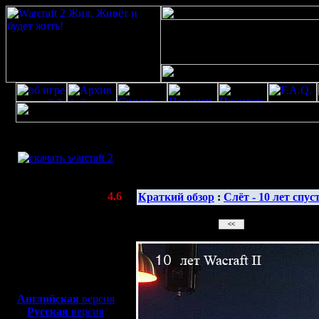
Скачать игру
бесплатно
Галерея изображе
WarCraft 2 COMBAT
(Warcraft II BNE 2.02+)
Актуальная версия:
4.6
Краткий обзор
:
Слёт - 10 лет спус
(февраль 2020)
Совместимо с
Windows
XP/Vista/7/8/10
Боевой релиз, ~
40 Мб
для игры по сети:
Английская
версия
Русская
версия