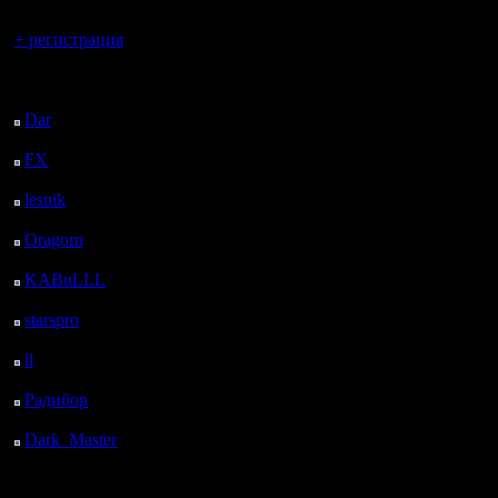
Вы гость здесь.
+ регистрация
Последний
посетитель:
Dar
: 25 Дней 14 ч. 13
м. назад
FX
: 97 Дней 21 ч. 45
м. назад
lesnik
: 131 Дней 3 м.
назад
Oragorn
: 139 Дней 12
м. назад
KABuLLL
: 166 Дней
23 ч. 21 м. назад
starspro
: 191 Дней 10
ч. 55 м. назад
il
: 262 Дней 21 ч.
назад
Радибор
: 286 Дней 16
ч. 47 м. назад
Dark_Master
: 297
Дней 19 ч. 4 м. назад