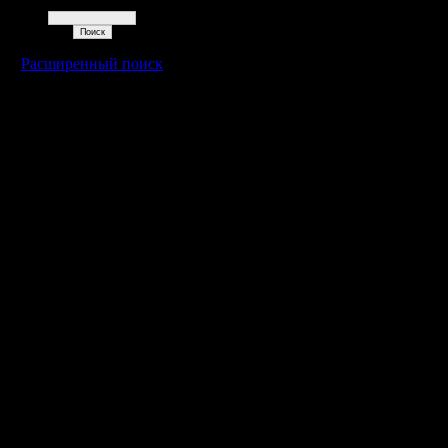
Поиск
Расширенный поиск
Warcraft 2 - скачать бесплатно русскую версию, warcraft 2 серве
- Генерация