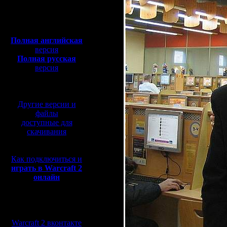
Полная версия, ~
450
Мб
с музыкой и видео:
Полная английская
версия
Полная русская
версия
перевод от war2.ru на
базе перевода от СПК
Другие версии и
файлы
доступные для
скачивания
Как подключиться и
играть в Warcraft 2
онлайн
Мы в социальных
сетях:
Warcraft 2 вконтакте