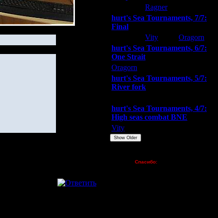
hurt
Ragner
Extasey
hurt's Sea Tournaments, 7/7:
Final
Extasey
Vity
Oragorn
hurt's Sea Tournaments, 6/7:
One Strait
Oragorn
ARMilitar
Extasey
hurt's Sea Tournaments, 5/7:
River fork
Extasey
ARMilitar
Doooda
hurt's Sea Tournaments, 4/7:
High seas combat BNE
Vity
ARMilitar
None
Show Older
Пожертвования
Спасибо:
FX - $80 (домен)
Zelya - (турниры)
lesnik
Dar - (турниры)
Kagan - (турниры)
vova1 - (хостинг)