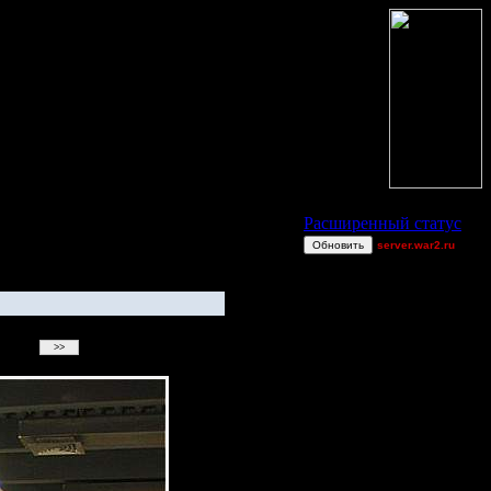
Статус Battle.Net
Расширенный статус
Обновить
server.war2.ru
gow boogie
boogiemaster
miguelperu
ring62[z]
van[z]
a
ViTy
TWN-cancel
allanlai
Остальные игроки