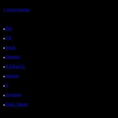
Вы гость здесь.
+ регистрация
Последний
»
1.8.19 04:10
посетитель:
Dar
: 25 Дней 12 ч. 37
м. назад
Гость
Re: ldir_ksa.jpg
FX
: 97 Дней 20 ч. 9
м. назад
lesnik
: 130 Дней 22 ч.
27 м. назад
Oragorn
: 138 Дней 22
ч. 36 м. назад
KABuLLL
: 166 Дней
21 ч. 45 м. назад
starspro
: 191 Дней 9 ч.
19 м. назад
»
1.8.19 04:11
il
: 262 Дней 19 ч. 25
м. назад
Радибор
: 286 Дней 15
Гость
Re: ldir_ksa.jpg
ч. 12 м. назад
Dark_Master
: 297
Дней 17 ч. 28 м. назад