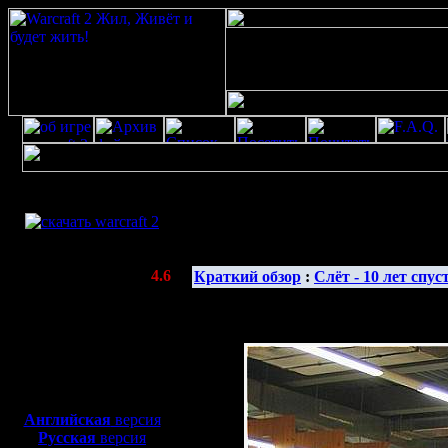
Скачать игру
бесплатно
Галерея 
WarCraft 2 COMBAT
(Warcraft II BNE 2.02+)
Актуальная версия:
4.6
Краткий обзор
:
Слёт - 10 лет спус
(февраль 2020)
Совместимо с
Windows
XP/Vista/7/8/10
Боевой релиз, ~
40 Мб
для игры по сети:
Английская
версия
Русская
версия