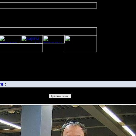
изображенияwarcraft 2 скачать бесплатно русская версия, warcraft 2 сервер
тя
: