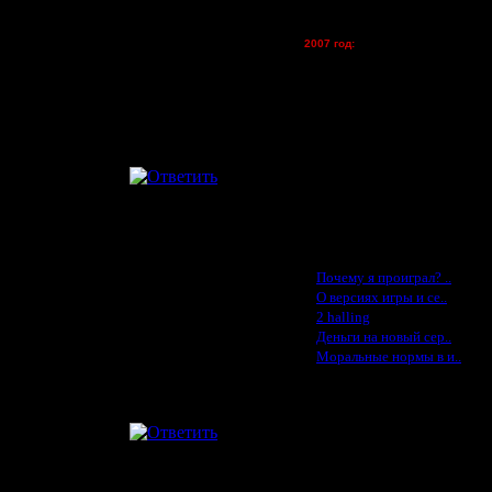
tolsty - (хостинг)
Oragorn - (хостинг)
2007 год:
Spbwar - $400
Jade -$100
MasterKsa - $60
Lisak -$52
Cocka - $50
Konstkl - $50
Ldir - $50
Gadzila - $20
Feature -$10
Последние статьи
·
Почему я проиграл? ..
·
О версиях игры и се..
·
2 halling
·
Деньги на новый сер..
·
Моральные нормы в и..