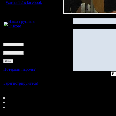
Warcraft 2 в facebook
Для голосового
общения:
Наша группа в
Discord
Логин
Ник
Пароль
Потеряли пароль?
Нет своего аккаунта?
Зарегистрируйтесь!
Гость
Re: ldir_ksa.jpg
Кто на сайте
186: Гости
0: Пользователи
4121: Пользователи с
регистрацией