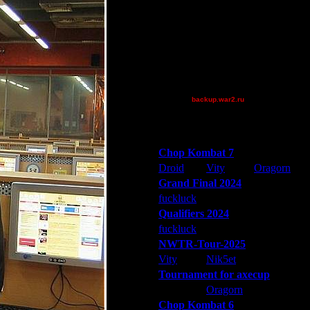
AA.GreenGoblin
FaT~PiG
Jordan4385
Pangster2015
Shotgun
[TD]Wargasm
backup.war2.ru
Остальные игроки
Победители турниров
Chop Kombat 7
Droid
Vity
Oragorn
Grand Final 2024
fuckluck
Extasey
ARMilitar
Qualifiers 2024
fuckluck
ARMilitar
Extasey
NWTR-Tour-2025
Vity
Nik5et
ARMilitar
Tournament for axecup
ARMilitar
Oragorn
Extasey
Chop Kombat 6