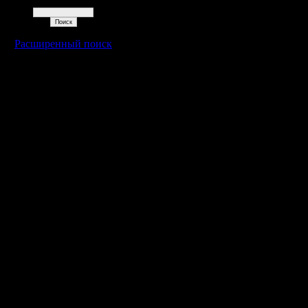
Поиск
Расширенный поиск
»
1.8.19 04:11
Гость
Re: ldir_ksa.jpg
»
1.8.19 04:11
Гость
Re: ldir_ksa.jpg