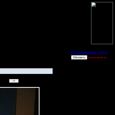
Статус Battle.Net
Расширенный статус
Обновить
server.war2.ru
gow any1 wanta play
ClaytonBigsby
funny1
GOWWW NO VAN
Superhigh
Harrywang
[TD]Wargasm
Jordan4385
gow effff
exitt