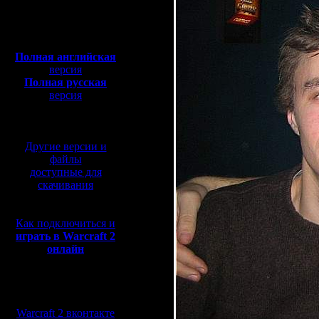
Полная версия, ~
450
Мб
с музыкой и видео:
Полная английская
версия
Полная русская
версия
перевод от war2.ru на
базе перевода от СПК
Другие версии и
файлы
доступные для
скачивания
Как подключиться и
играть в Warcraft 2
онлайн
Мы в социальных
сетях:
Warcraft 2 вконтакте