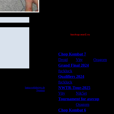
JayHawkerz
LmaoJustYou
Pangster2015
Theboy
tyrus
XuRnT[z]
backup.war2.ru
Остальные игроки
Победители турниров
Chop Kombat 7
Droid
Vity
Oragorn
Grand Final 2024
fuckluck
Extasey
ARMilitar
Qualifiers 2024
fuckluck
ARMilitar
Extasey
NWTR-Tour-2025
powered by
bama-webdesign.de
© 2003
Перевод
Sponsor
© 2004
Vity
Nik5et
ARMilitar
Tournament for axecup
ARMilitar
Oragorn
Extasey
Chop Kombat 6