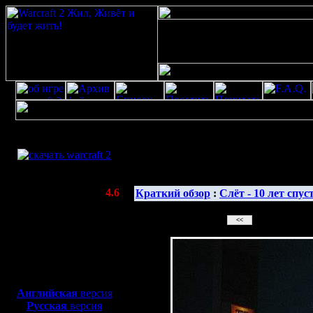
Скачать игру
бесплатно
Галерея 
WarCraft 2 COMBAT
(Warcraft II BNE 2.02+)
Актуальная версия:
4.6
Краткий обзор
:
Слёт - 10 лет спус
(февраль 2020)
Совместимо с
Windows
XP/Vista/7/8/10
Боевой релиз, ~
40 Мб
для игры по сети:
Английская
версия
Русская
версия