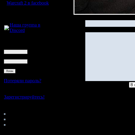
Warcraft 2 в facebook
Для голосового
общения:
Наша группа в
Discord
Логин
Ник
Пароль
Потеряли пароль?
Нет своего аккаунта?
Зарегистрируйтесь!
Кто на сайте
74: Гости
0: Пользователи
4121: Пользователи с
регистрацией