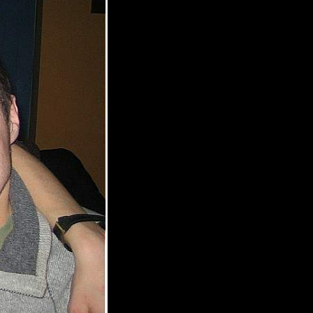
boogiemaster
van[z]
MrWorldwide
FaT~PiG
Wax-on
Comps >>>>.
Tia
Sandman00
mntbiker56
compss
Twc-Air-Issues
mnmike
Quaaka
U-69
N.A.
.
Becks
Остальные игроки
AA.GreenGoblin
Eon