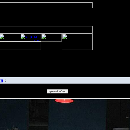
изображенияwarcraft 2 скачать бесплатно русская версия, warcraft 2 сервер
тя
: