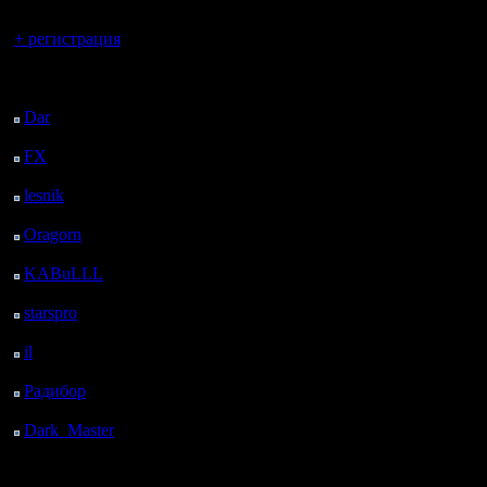
Вы гость здесь.
+ регистрация
Последний
посетитель:
Dar
: 26 Дней 2 ч. 15
м. назад
FX
: 98 Дней 9 ч. 47
м. назад
lesnik
: 131 Дней 12 ч.
5 м. назад
Oragorn
: 139 Дней 12
ч. 14 м. назад
KABuLLL
: 167 Дней
11 ч. 23 м. назад
starspro
: 191 Дней 22
ч. 57 м. назад
il
: 263 Дней 9 ч. 2 м.
назад
Радибор
: 287 Дней 4
ч. 49 м. назад
Dark_Master
: 298
Дней 7 ч. 6 м. назад