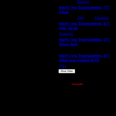
hurt
Ragner
Extasey
hurt's Sea Tournaments, 7/7:
Final
Extasey
Vity
Oragorn
hurt's Sea Tournaments, 6/7:
One Strait
Oragorn
ARMilitar
Extasey
hurt's Sea Tournaments, 5/7:
River fork
Extasey
ARMilitar
Doooda
hurt's Sea Tournaments, 4/7:
High seas combat BNE
Vity
ARMilitar
None
Show Older
Пожертвования
Спасибо:
FX - $80 (домен)
Zelya - (турниры)
lesnik
Dar - (турниры)
Kagan - (турниры)
vova1 - (хостинг)
tolsty - (хостинг)