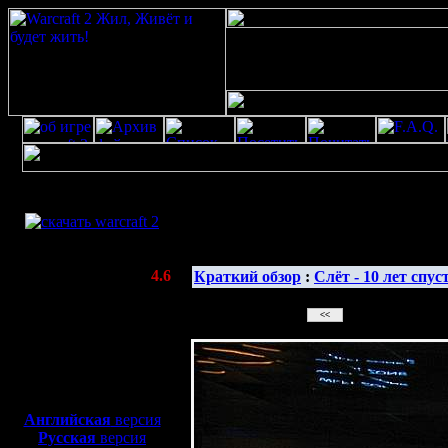
Скачать игру
бесплатно
Галерея изображе
WarCraft 2 COMBAT
(Warcraft II BNE 2.02+)
Актуальная версия:
4.6
Краткий обзор
:
Слёт - 10 лет спус
(февраль 2020)
Совместимо с
Windows
XP/Vista/7/8/10
Боевой релиз, ~
40 Мб
для игры по сети:
Английская
версия
Русская
версия