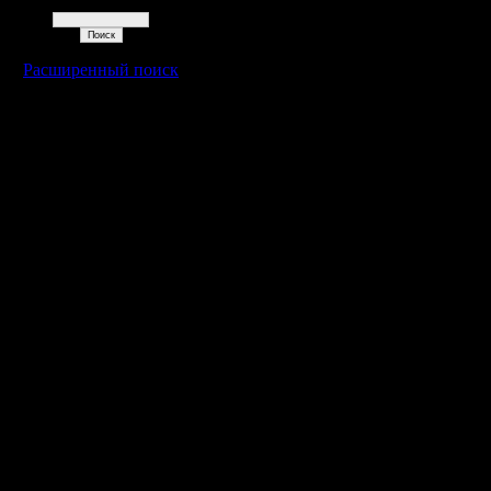
Поиск
Расширенный поиск
Warcraft 2 - скачать бесплатно русскую версию, warcraft 2 серве
- Генерация