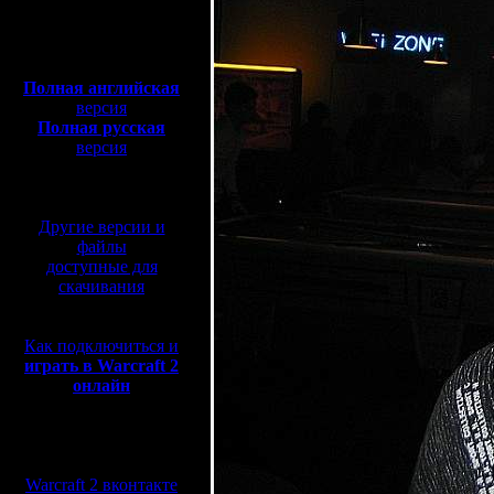
Полная версия, ~
450
Мб
с музыкой и видео:
Полная английская
версия
Полная русская
версия
перевод от war2.ru на
базе перевода от СПК
Другие версии и
файлы
доступные для
скачивания
Как подключиться и
играть в Warcraft 2
онлайн
Мы в социальных
сетях:
Warcraft 2 вконтакте