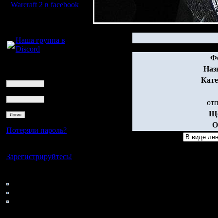
Warcraft 2 в facebook
Для голосового
общения:
Наша группа в
Discord
Ф
Логин
Наз
Ник
Кате
Пароль
от
Ще
О
Потеряли пароль?
Нет своего аккаунта?
Зарегистрируйтесь!
Кто на сайте
185: Гости
0: Пользователи
4121: Пользователи с
регистрацией