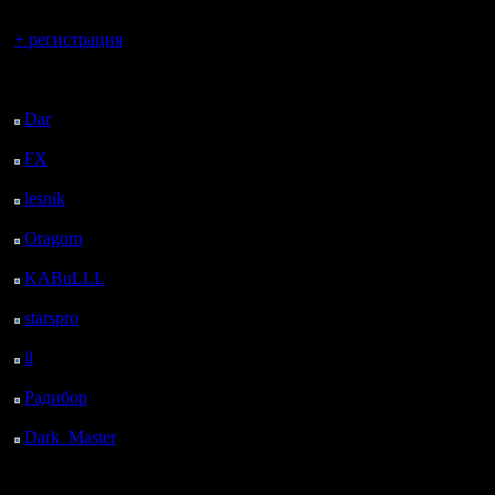
Вы гость здесь.
+ регистрация
Последний
посетитель:
Dar
: 26 Дней 21 ч. 58
м. назад
FX
: 99 Дней 5 ч. 30
м. назад
lesnik
: 132 Дней 7 ч.
48 м. назад
Oragorn
: 140 Дней 7
ч. 57 м. назад
KABuLLL
: 168 Дней
7 ч. 6 м. назад
starspro
: 192 Дней 18
ч. 40 м. назад
il
: 264 Дней 4 ч. 46 м.
назад
Радибор
: 288 Дней 33
м. назад
Dark_Master
: 299
Дней 2 ч. 49 м. назад