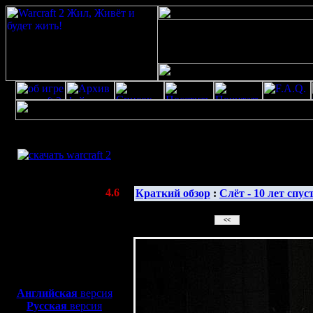
Скачать игру
бесплатно
Галерея изображе
WarCraft 2 COMBAT
(Warcraft II BNE 2.02+)
Актуальная версия:
4.6
Краткий обзор
:
Слёт - 10 лет спус
(февраль 2020)
Совместимо с
Windows
XP/Vista/7/8/10
Боевой релиз, ~
40 Мб
для игры по сети:
Английская
версия
Русская
версия