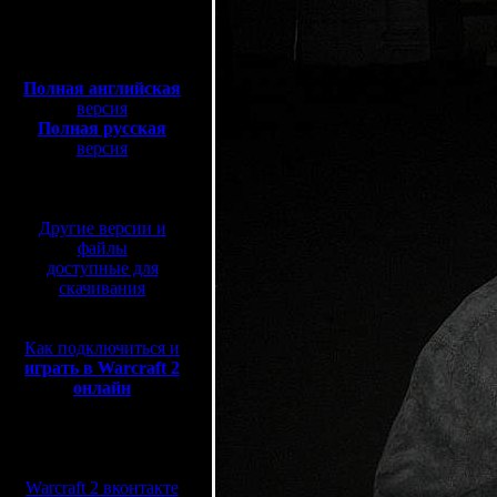
Полная версия, ~
450
Мб
с музыкой и видео:
Полная английская
версия
Полная русская
версия
перевод от war2.ru на
базе перевода от СПК
Другие версии и
файлы
доступные для
скачивания
Как подключиться и
играть в Warcraft 2
онлайн
Мы в социальных
сетях:
Warcraft 2 вконтакте