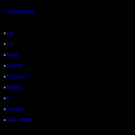
Вы гость здесь.
+ регистрация
Последний
посетитель:
Dar
: 27 Дней 18 ч. 22
м. назад
FX
: 100 Дней 1 ч. 54
м. назад
lesnik
: 133 Дней 4 ч.
12 м. назад
Oragorn
: 141 Дней 4
ч. 21 м. назад
KABuLLL
: 169 Дней
3 ч. 30 м. назад
starspro
: 193 Дней 15
ч. 4 м. назад
il
: 265 Дней 1 ч. 9 м.
назад
Радибор
: 288 Дней 20
ч. 56 м. назад
Dark_Master
: 299
Дней 23 ч. 13 м. назад