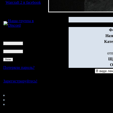
Warcraft 2 в facebook
Для голосового
общения:
Наша группа в
Discord
Ф
Логин
Наз
Ник
Кате
Пароль
от
Ще
О
Потеряли пароль?
Нет своего аккаунта?
Зарегистрируйтесь!
Кто на сайте
85: Гости
0: Пользователи
4121: Пользователи с
регистрацией