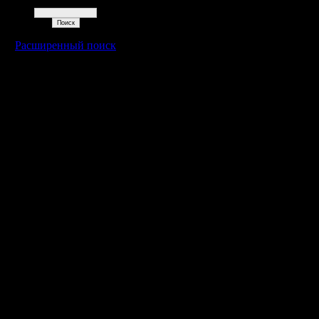
Поиск
Расширенный поиск
Warcraft 2 - скачать бесплатно русскую версию, warcraft 2 серве
- Генерация