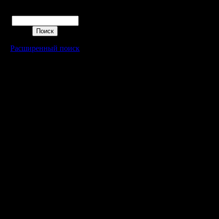
Поиск
Расширенный поиск
Warcraft 2 - скачать бесплатно русскую версию, warcraft 2 серве
- Генерация