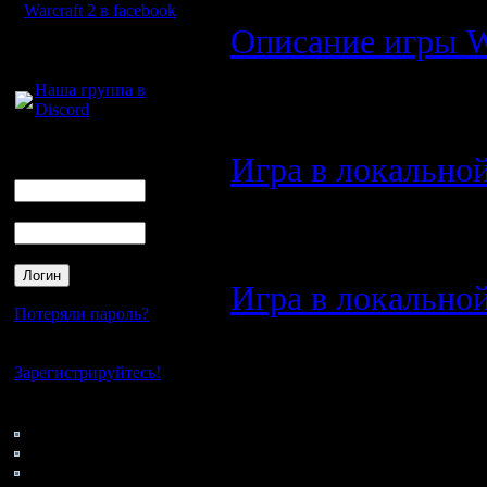
Warcraft 2 в facebook
·
Описание игры Wa
Для голосового
общения:
Апгрейды на атаку
Наша группа в
Discord
14.10.15)
Логин
·
Игра в локальной
Ник
все сделал как ска
Пароль
17.6.12)
·
Игра в локальной
Потеряли пароль?
После ответа я ещ
Нет своего аккаунта?
3.1.12)
Зарегистрируйтесь!
Кто на сайте
80: Гости
0: Пользователи
4121: Пользователи с