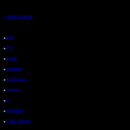
регистрацией
Вы гость здесь.
+ регистрация
Последний
посетитель:
Dar
: 24 Дней 12 ч. 13
м. назад
FX
: 96 Дней 19 ч. 45
м. назад
lesnik
: 129 Дней 22 ч.
3 м. назад
Oragorn
: 137 Дней 22
ч. 12 м. назад
KABuLLL
: 165 Дней
21 ч. 21 м. назад
starspro
: 190 Дней 8 ч.
55 м. назад
il
: 261 Дней 19 ч. 1 м.
назад
Радибор
: 285 Дней 14
ч. 48 м. назад
Dark_Master
: 296
Дней 17 ч. 4 м. назад