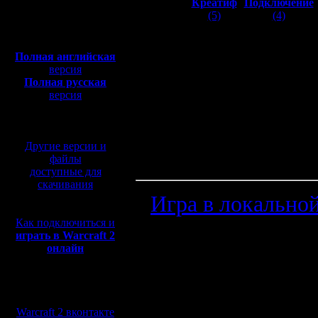
Креатиф
Подключение
(5)
(4)
Полная версия, ~
450
Мб
с музыкой и видео:
Полная английская
версия
Полная русская
версия
перевод от war2.ru на
MyAr
базе перевода от СПК
Другие версии и
Блок последних
файлы
доступные для
скачивания
·
Игра в локальной
Как подключиться и
здравствуйте ссыл
играть в Warcraft 2
онлайн
2.4.20)
·
Мы в социальных
сетях:
( 1.8.19)
Warcraft 2 вконтакте