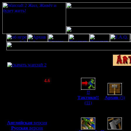
Скачать игру
бесплатно
WarCraft 2 COMBAT
(Warcraft II BNE 2.02+)
Актуальная версия:
4.6
(февраль 2020)
Совместимо с
!!
Windows
Тактики!!
Архив
(5)
XP/Vista/7/8/10
(11)
Боевой релиз, ~
40 Мб
для игры по сети:
Английская
версия
Русская
версия