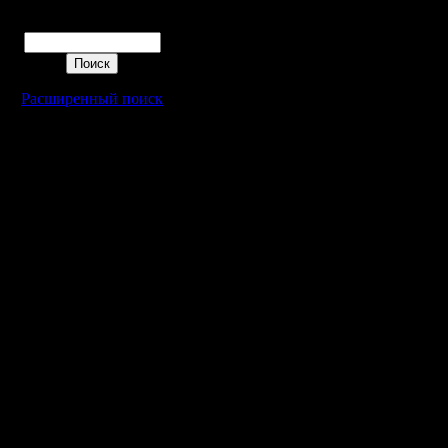
Поиск
Расширенный поиск
Warcraft 2 - скачать бесплатно русскую версию, warcraft 2 серве
- Генерация