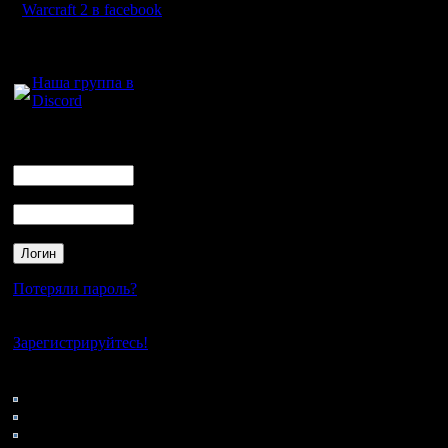
Warcraft 2 в facebook
Для голосового
общения:
Наша группа в
Discord
Логин
Ник
Пароль
Потеряли пароль?
Нет своего аккаунта?
Зарегистрируйтесь!
Кто на сайте
65: Гости
0: Пользователи
4121: Пользователи с