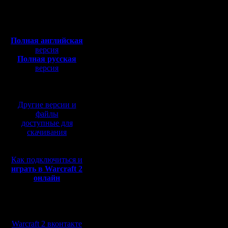
Полная версия, ~
450
MyAr
Мб
с музыкой и видео:
Полная английская
версия
Полная русская
версия
перевод от war2.ru на
базе перевода от СПК
Другие версии и
файлы
доступные для
скачивания
Как подключиться и
играть в Warcraft 2
онлайн
Мы в социальных
сетях:
Warcraft 2 вконтакте