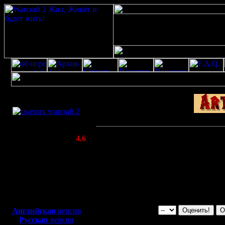
Скачать игру
бесплатно
WarCraft 2 COMBAT
(Warcraft II BNE 2.02+)
Моральные нормы
Актуальная версия:
4.6
(февраль 2020)
Не голосуйте за одну и ту же с
Совместимо с
Оценка по десятибальной шкале
Windows
Максимум.
XP/Vista/7/8/10
Будте объективны!
Не голосуйте за собственную с
Боевой релиз, ~
40 Мб
для игры по сети:
Английская
версия
Русская
версия