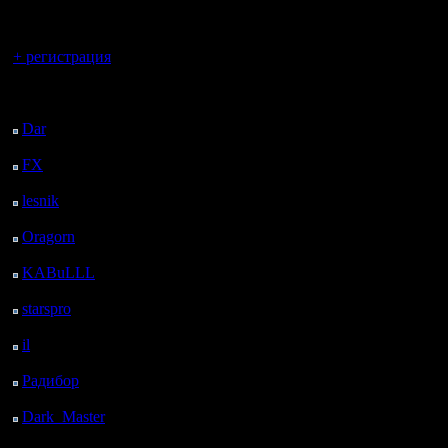
регистрацией
Вы гость здесь.
+ регистрация
Последний
посетитель:
Dar
: 25 Дней 2 ч. 11
м. назад
FX
: 97 Дней 9 ч. 43
м. назад
lesnik
: 130 Дней 12 ч.
1 м. назад
Oragorn
: 138 Дней 12
ч. 10 м. назад
KABuLLL
: 166 Дней
11 ч. 19 м. назад
starspro
: 190 Дней 22
ч. 53 м. назад
il
: 262 Дней 8 ч. 58 м.
назад
Радибор
: 286 Дней 4
ч. 45 м. назад
Dark_Master
: 297
Дней 7 ч. 2 м. назад