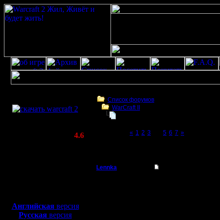
Скачать игру
бесплатно
Список форумов
WarCraft II
WarCraft 2 COMBAT
MasterKsa vs Swift
(Warcraft II BNE 2.02+)
Page 4 of 7
«
1
2
3
[4]
5
6
7
»
Актуальная версия:
4.6
(февраль 2020)
MasterKsa vs Swift
Совместимо с
Windows
Lennka
Re: MasterKsa vs Swi
XP/Vista/7/8/10
Командир
Swift пер
Боевой релиз, ~
40 Мб
для игры по сети:
назад.
Регистрация:
Английская
версия
9.12.07
Русская
версия
Сообщений: 46