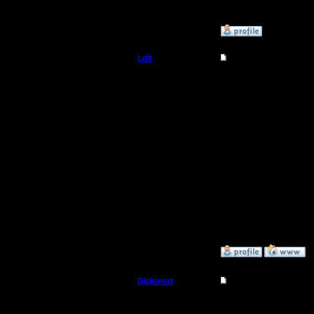
Нуубчеко
»
9.7.08 23:09
Ldir
Re: MasterKsa vs Swi
Админ
Gimli игр
нужно мн
Регистрация:
25.2.05
На игру с
Сообщений: 1017
Откуда:
Н.Новгород
принимают
--
Warcraft 
»
9.7.08 23:29
Diplomat
Re: MasterKsa vs Swi
Владыка
Цитата: