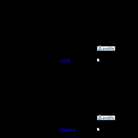
Ах да, «
предоста
свободу 
»
9.7.08 20:50
LiSaK
Re: MasterKsa vs Swi
Захватчик
ленусик?
свифта !?
Регистрация:
11.6.06
Сообщений: 87
Откуда: От
верблюда
»
9.7.08 21:03
Diplomat
Re: MasterKsa vs Swi