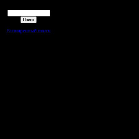
Цитата:
Поиск
Dip, захо
Расширенный поиск
вчера вот
сеттинга
pos/low! :
Да, сетти
И правда
бываю. "J
пояса ме
гости". )
На VPN-с