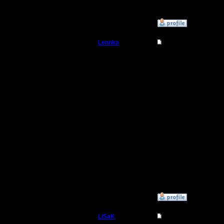
Извини. )
»
9.7.08 21:24
Lennka
Re: MasterKsa vs Swi
Командир
Ага, LiS, 
Регистрация:
9.12.07
Dip, я ра
Сообщений: 46
Откуда: Питер
друг друг
будешь и
Блин, как
добавляе
»
9.7.08 22:47
LiSaK
Re: MasterKsa vs Swi