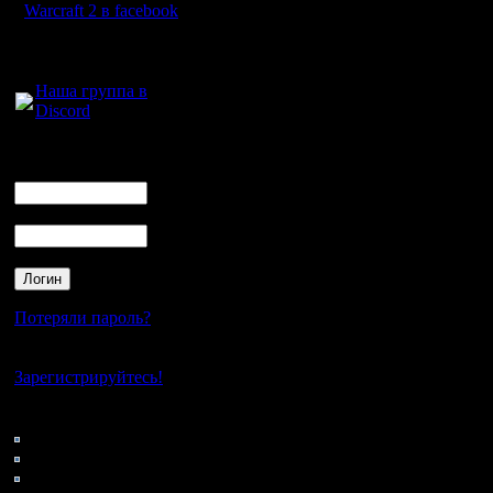
Warcraft 2 в facebook
Значит, ч
Для голосового
малых ск
общения:
Наша группа в
представл
Discord
прочих р
Логин
по тактик
Ник
кричать "I
Пароль
отвлечетс
по страте
смех за 
Потеряли пароль?
Зачем вое
Нет своего аккаунта?
Зарегистрируйтесь!
територии
Кто на сайте
его оруж
56: Гости
0: Пользователи
враг сам
4121: Пользователи с