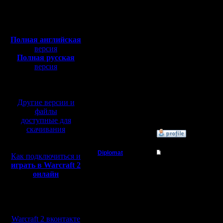
Откуда: Питер
А я даже 
Полная версия, ~
450
Мб
B2B…
с музыкой и видео:
Полная английская
версия
Полная русская
Dip, захо
версия
перевод от war2.ru на
вчера вот
базе перевода от СПК
сеттинга
Другие версии и
pos/low! :
файлы
доступные для
скачивания
»
9.7.08 15:54
Diplomat
Re: MasterKsa vs Swi
Как подключиться и
играть в Warcraft 2
Владыка
Цитата:
онлайн
Регистрация:
11.12.07
Мы в социальных
А swift ,
Сообщений: 181
сетях:
Откуда: Ukraine
Fastest и
Warcraft 2 вконтакте