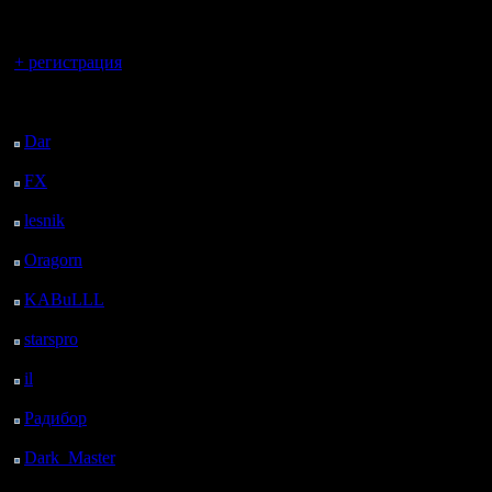
регистрацией
иные вар
...
Вы гость здесь.
+ регистрация
Это, есте
Последний
полушутл
посетитель:
Dar
: 26 Дней 23 ч. 37
теоретиз
м. назад
FX
: 99 Дней 7 ч. 8 м.
Надменн
назад
lesnik
: 132 Дней 9 ч.
лишь хва
26 м. назад
предоста
Oragorn
: 140 Дней 9
ч. 36 м. назад
полную св
KABuLLL
: 168 Дней
8 ч. 45 м. назад
нестанда
starspro
: 192 Дней 20
ч. 19 м. назад
согласит
il
: 264 Дней 6 ч. 24 м.
назад
аргумент
Радибор
: 288 Дней 2
ч. 11 м. назад
непривыч
Dark_Master
: 299
Дней 4 ч. 27 м. назад