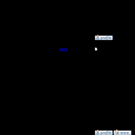
премудро
пользова
теги вруч
»
9.7.08 23:39
gimli
Re: MasterKsa vs Swi
Мастер
Ldir как 
делу... н
Регистрация:
13.6.05
просто м
Сообщений: 477
Откуда: Moscow
еще мужс
;)
а по пово
типа это 
»
10.7.08 00:38