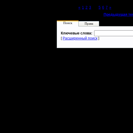
Page 4 of 7
«
1
2
3
[4]
5
6
7
»
«
Предыдущая те
Поиск
Права
Ключевые слова:
[
Расширенный поиск
]
Warcraft 2 - скачать бесплатно русскую версию, warcraft 2 серве
- Генерация