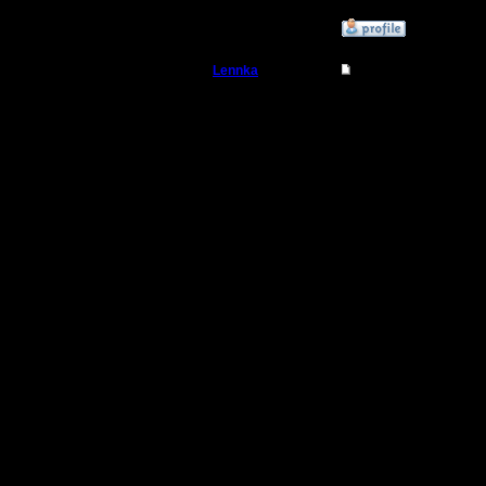
»
9.7.08 17:53
Lennka
Re: MasterKsa vs Swi
Командир
Diplomat,
лепет? Е
Регистрация:
9.12.07
карта и 
Сообщений: 46
Откуда: Питер
значит та
проверит
тебе нас
рекоменд
следующи
прежде ч
выводы. 
ok.