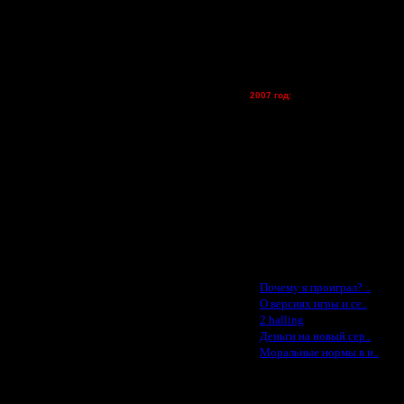
lesnik
Dar - (турниры)
Kagan - (турниры)
vova1 - (хостинг)
tolsty - (хостинг)
Oragorn - (хостинг)
2007 год:
Spbwar - $400
Jade -$100
MasterKsa - $60
Lisak -$52
Cocka - $50
Konstkl - $50
Ldir - $50
Gadzila - $20
Feature -$10
Последние статьи
·
Почему я проиграл? ..
·
О версиях игры и се..
·
2 halling
·
Деньги на новый сер..
·
Моральные нормы в и..