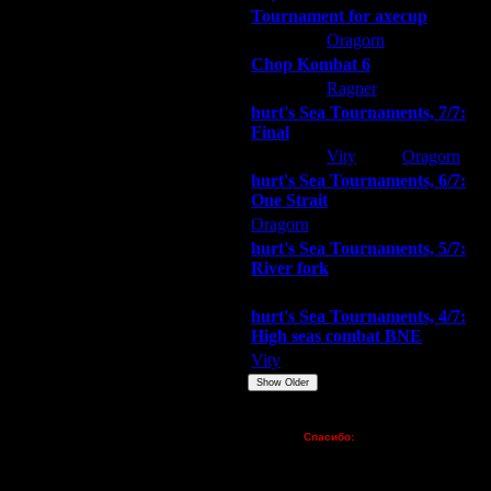
Tournament for axecup
ARMilitar
Oragorn
Extasey
Chop Kombat 6
hurt
Ragner
Extasey
hurt's Sea Tournaments, 7/7:
Final
Extasey
Vity
Oragorn
hurt's Sea Tournaments, 6/7:
One Strait
Oragorn
ARMilitar
Extasey
hurt's Sea Tournaments, 5/7:
River fork
Extasey
ARMilitar
Doooda
hurt's Sea Tournaments, 4/7:
High seas combat BNE
Vity
ARMilitar
None
Show Older
Пожертвования
Спасибо:
FX - $80 (домен)
Zelya - (турниры)