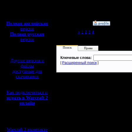
Откуда:
Махачкала
Полная версия, ~
450
Мб
с музыкой и видео:
Полная английская
»
29.10.18 17:41
версия
Page 5 of 5
«
1
2
3
4
[5]
Полная русская
версия
перевод от war2.ru на
Поиск
Права
базе перевода от СПК
Ключевые слова:
Другие версии и
[
Расширенный поиск
]
файлы
доступные для
скачивания
Как подключиться и
играть в Warcraft 2
онлайн
Мы в социальных
сетях:
Warcraft 2 вконтакте