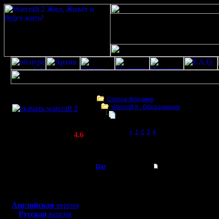
Скачать игру
бесплатно
Список форумов
Warcraft II - Образование
WarCraft 2 COMBAT
БУдем образовываться
(Warcraft II BNE 2.02+)
Page 5 of 5
«
1
2
3
4
[5]
Актуальная версия:
4.6
(февраль 2020)
БУдем образовываться
Совместимо с
Windows
Dar
Re: О пользе ускоре
XP/Vista/7/8/10
Полубог
Интересная статья. Н
Боевой релиз, ~
40 Мб
для игры по сети:
Регистрация:
Английская
версия
21.7.16
Русская
версия
Сообщений: 449