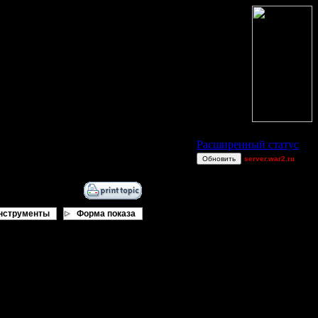
Статус Battle.Net
Расширенный статус
Обновить
server.war2.ru
gow ef~
Knitterhemd
0wn3dj00
нструменты
Форма показа
_I_Undine
Victorcicea
compz
FalseWorld
comps
br
Theboy