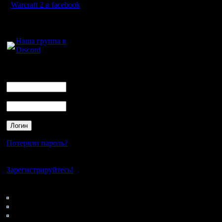
Warcraft 2 в facebook
Для голосового
общения:
Наша группа в
Discord
Логин
Ник
Пароль
Потеряли пароль?
Нет своего аккаунта?
Зарегистрируйтесь!
Кто на сайте
43: Гости
0: Пользователи
4121: Пользователи с