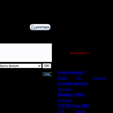
[TD]UN4
.
Becks
Остальные игроки
AA.GreenGoblin
He-Man
Kerim_Khan
polandbb
tyrus
backup.war2.ru
Остальные игроки
Победители турниров
Chop Kombat 7
Droid
Vity
Oragorn
Grand Final 2024
fuckluck
Extasey
ARMilitar
Qualifiers 2024
fuckluck
ARMilitar
Extasey
NWTR-Tour-2025
Vity
Nik5et
ARMilitar