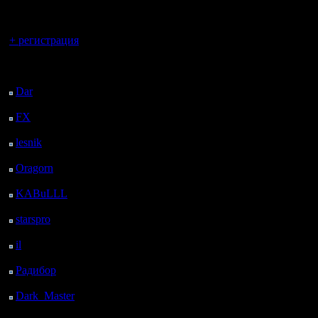
регистрацией
Вы гость здесь.
+ регистрация
Последний
посетитель:
Dar
: 25 Дней 8 м.
назад
FX
: 97 Дней 7 ч. 40
м. назад
lesnik
: 130 Дней 9 ч.
58 м. назад
Oragorn
: 138 Дней 10
ч. 7 м. назад
KABuLLL
: 166 Дней
9 ч. 16 м. назад
starspro
: 190 Дней 20
ч. 50 м. назад
il
: 262 Дней 6 ч. 56 м.
назад
Радибор
: 286 Дней 2
ч. 43 м. назад
Dark_Master
: 297
Дней 4 ч. 59 м. назад