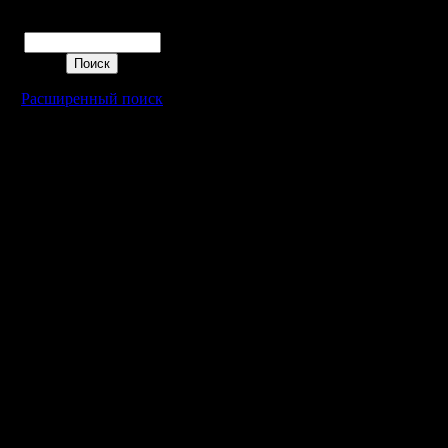
а не нава
Поиск
делаете т
Расширенный поиск
Так же в
слушать 
the Immor
я так час
меня про
нескромн
Но я кон
и когда 
напириме
не поним