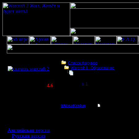
Скачать игру
бесплатно
Список форумов
Warcraft II - Образование
WarCraft 2 COMBAT
Как играть лучше.
(Warcraft II BNE 2.02+)
Page 2 of 2
«
1
[2]
Актуальная версия:
4.6
(февраль 2020)
Как играть лучше.
Совместимо с
Windows
IzNosaKet4up
Re: Как играть лучш
XP/Vista/7/8/10
Командир
А вобще 
Боевой релиз, ~
40 Мб
для игры по сети:
варкрафта
Регистрация:
Английская
версия
10.2.11
Русская
версия
пришел к 
Сообщений: 57