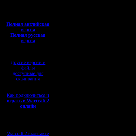
Откуда: Dark
Portal
вещи:
Полная версия, ~
450
Мб
1 - не гл
с музыкой и видео:
Полная английская
все нужн
версия
Полная русская
те действ
версия
перевод от war2.ru на
мышкой. 
базе перевода от СПК
автомате"
Другие версии и
внимания
файлы
доступные для
к монитор
скачивания
2.Очень 
Как подключиться и
делать в 
играть в Warcraft 2
онлайн
это,в это
делать о
Мы в социальных
игры, но 
сетях:
Warcraft 2 вконтакте