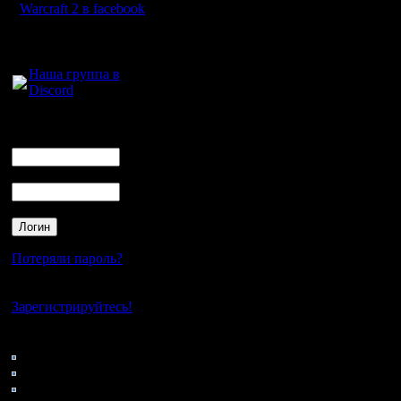
специфик
Warcraft 2 в facebook
то что к
Для голосового
общения:
разведка 
Наша группа в
Discord
противни
"вытягива
Логин
Ник
нужный д
Пароль
прояснени
нужно де
мы видим
Потеряли пароль?
определе
Нет своего аккаунта?
антиюнито
Зарегистрируйтесь!
которые 
Кто на сайте
150: Гости
меньшим 
0: Пользователи
4121: Пользователи с
Ах да и 