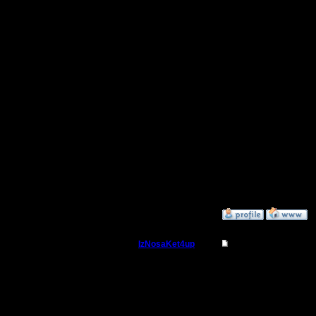
давит ме
контратак
догадываю
ее приме
поздние 
А насчет 
что-то п
включаю.
должна с
»
6.6.12 19:50
IzNosaKet4up
Re: Как играть лучш
Командир
Цитата:
Регистрация:
10.2.11
Сообщений: 57