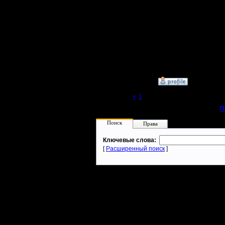
Батрак
Объяснит
Регистрация:
16.5.13
Сообщений: 2
Откуда:
»
17.5.13 00:06
Page 2 of 2
«
1
[2]
«
П
Поиск
Права
Ключевые слова:
[
Расширенный поиск
]
Warcraft 2 - скачать бесплатно русскую версию, warcraft 2 серве