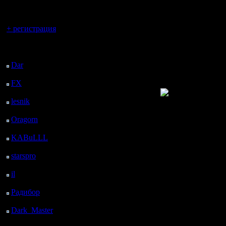
регистрацией
противник
Вы гость здесь.
помешать 
+ регистрация
против не
Последний
посетитель:
неприятн
Dar
: 25 Дней 21 ч. 11
м. назад
сююююррр
FX
: 98 Дней 4 ч. 43
м. назад
lesnik
: 131 Дней 7 ч. 1
Но конеч
м. назад
Oragorn
: 139 Дней 7
на вас и 
ч. 10 м. назад
KABuLLL
: 167 Дней
поскольку
6 ч. 19 м. назад
starspro
: 191 Дней 17
крипы(не
ч. 53 м. назад
il
: 263 Дней 3 ч. 58 м.
внимание
назад
Радибор
: 286 Дней 23
еще и на 
ч. 45 м. назад
вероятно
Dark_Master
: 298
Дней 2 ч. 1 м. назад