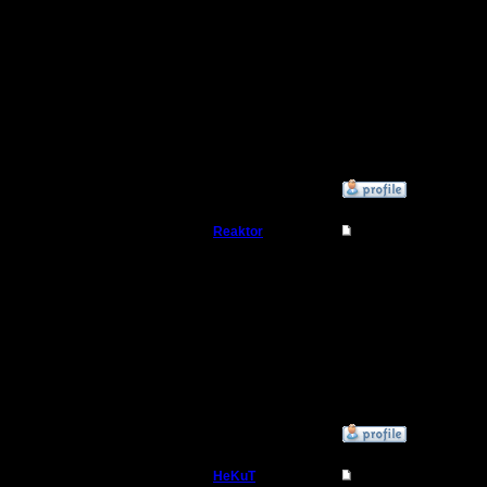
Вообще, 
Откуда: Dark
Portal
соответст
Настроен
победное
»
7.6.12 03:26
Reaktor
Re: Как играть лучш
Пехотинец
Как работ
Какой дам
Регистрация:
1.5.07
востанав
Сообщений: 27
Откуда:
Chelyabinsk
»
24.9.12 22:46
HeKuT
Re: Как играть лучш