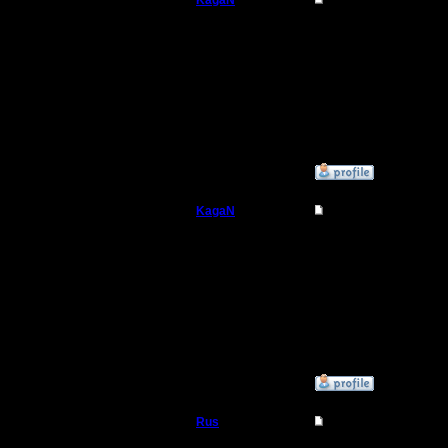
KagaN
Re: Запись игры с э
Полубог
Лесник, а ты кстати н
Регистрация:
2.11.16
Сообщений: 564
Откуда:
»
25.1.17 11:05
KagaN
Re: Запись игры с э
Полубог
Вот что получилось на
Регистрация:
2.11.16
Сообщений: 564
Откуда:
»
25.1.17 11:14
Rus
Re: Запись игры с э