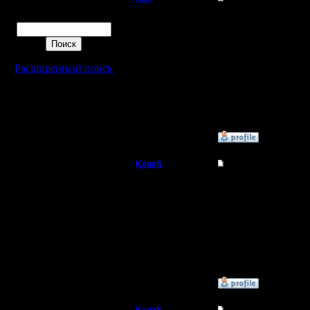
Поиск
Полубог
А мне оповещение приш
след простыл , удален
Регистрация:
3.12.16
Расширенный поиск
Сообщений: 314
Откуда:
Московская
область
»
24.1.17 22:57
KagaN
Re: Запись игры с э
Полубог
Цитата:
А мне оповещение приш
Регистрация:
след простыл , удален
2.11.16
Сообщений: 564
))) так и есть) это игр
Откуда:
т.е. получился класси
»
25.1.17 08:58