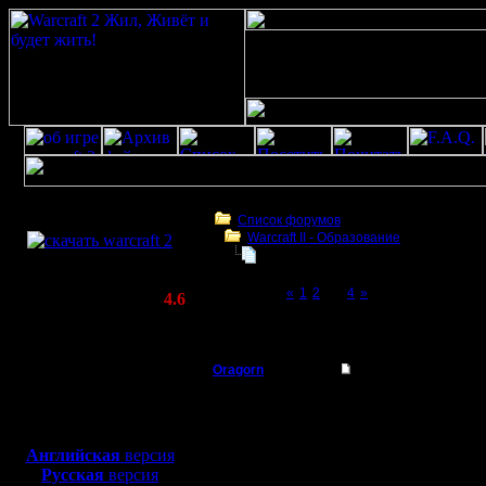
Скачать игру
бесплатно
Список форумов
Warcraft II - Образование
WarCraft 2 COMBAT
Запись игры с экрана в формате a
(Warcraft II BNE 2.02+)
Page 3 of 4
«
1
2
[3]
4
»
Актуальная версия:
4.6
(февраль 2020)
Запись игры с экрана в формате avi
Совместимо с
Windows
Oragorn
Re: Запись игры с э
XP/Vista/7/8/10
Полубог
Цитата:
Боевой релиз, ~
40 Мб
В той теме на 8 сооб
для игры по сети:
Регистрация:
Английская
версия
14.10.13
CamStudio. Никогда ра
Русская
версия
Сообщений: 914