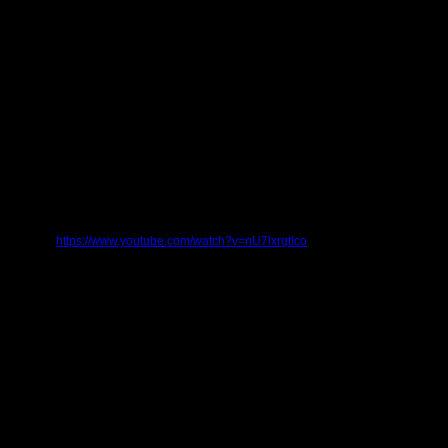
крана в формате avi
а ютуб какое разрешение указывал при просмотре? Там, если указать 720р, то
крана в формате avi
 этот раз:
https://www.youtube.com/watch?v=nU7lxrgtIco
крана в формате avi