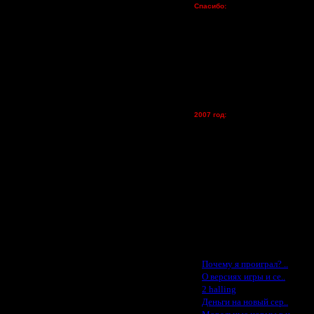
Спасибо:
 были добить Русарми и Руне? Еще
FX - $80 (домен)
Zelya - (турниры)
lesnik
Dar - (турниры)
ие высокое и всё на инглише :) и
Kagan - (турниры)
vova1 - (хостинг)
о.
tolsty - (хостинг)
Oragorn - (хостинг)
 размер окна записал, который
2007 год:
Spbwar - $400
Jade -$100
MasterKsa - $60
Lisak -$52
Cocka - $50
 нечетко.
Konstkl - $50
Ldir - $50
Gadzila - $20
Feature -$10
Последние статьи
·
Почему я проиграл? ..
·
О версиях игры и се..
·
2 halling
·
Деньги на новый сер..
·