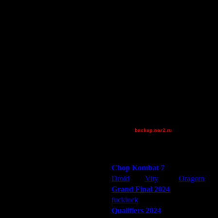
Map
XDaVsterX
ообще непонятно, откуда это
анить? :)
Остальные игроки
AA.GreenGoblin
арвиде...
allanlai
Gourmet
Jordan4385
maxman63
QuilKs
Theboy
XuRnT[z]
[TD]CrUsH
backup.war2.ru
Остальные игроки
арвиде...
Победители турниров
Chop Kombat 7
лития на ютуб без уродских
Droid
Vity
Oragorn
Grand Final 2024
м ещё закодировал горы этого
fuckluck
Extasey
ARMilitar
Qualifiers 2024