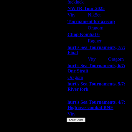
fuckluck
ARMilitar
Extasey
NWTR-Tour-2025
Vity
Nik5et
ARMilitar
Tournament for axecup
ARMilitar
Oragorn
Extasey
лития на ютуб без уродских
Chop Kombat 6
У тебя на видео я их не
hurt
Ragner
Extasey
hurt's Sea Tournaments, 7/7:
Final
Extasey
Vity
Oragorn
hurt's Sea Tournaments, 6/7:
One Strait
Oragorn
ARMilitar
Extasey
hurt's Sea Tournaments, 5/7:
River fork
Extasey
ARMilitar
Doooda
hurt's Sea Tournaments, 4/7:
High seas combat BNE
Vity
ARMilitar
None
Show Older
Пожертвования