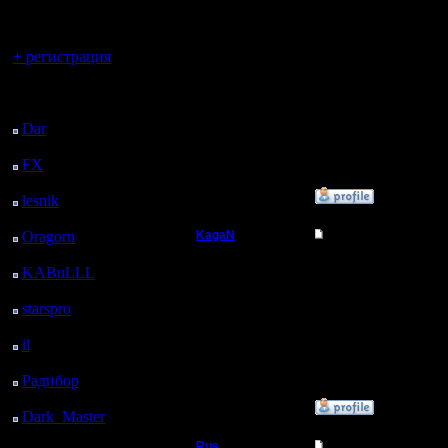
регистрацией
Откуда:
Насчет Чучи и его баз
и после того как ему 
Вы гость здесь.
+ регистрация
Цитата:
И в какой программе т
Последний
в итоге получается гига
посетитель:
Вегас про тоже есть. Н
Dar
: 24 Дней 11 ч. 43
м. назад
Щас заодно залью ско
FX
: 96 Дней 19 ч. 15
изначально там задан
м. назад
»
24.1.17 21:58
lesnik
: 129 Дней 21 ч.
33 м. назад
Oragorn
: 137 Дней 21
KagaN
Re: Запись игры с э
ч. 42 м. назад
Полубог
Че-то не очень получи
KABuLLL
: 165 Дней
20 ч. 51 м. назад
starspro
: 190 Дней 8 ч.
Регистрация:
2.11.16
25 м. назад
Сообщений: 564
il
: 261 Дней 18 ч. 30
Откуда:
м. назад
Радибор
: 285 Дней 14
ч. 17 м. назад
»
24.1.17 22:34
Dark_Master
: 296
Дней 16 ч. 34 м. назад
Rus
Re: Запись игры с э