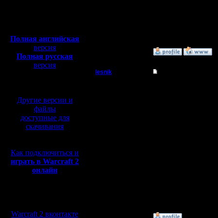
Откуда: Санкт-
Цитата:
Петербург
Полная версия, ~
450
Значит, настраивай св
Мб
дебильное широкоэкран
с музыкой и видео:
Есть же в варвиде кноп
Полная английская
версия
»
24.1.17 17:22
Полная русская
версия
lesnik
Re: Запись игры с э
перевод от war2.ru на
базе перевода от СПК
Полубог
Цитата:
Другие версии и
Ты записывал сразу на
Регистрация:
Естественно, с варвид
файлы
4.12.16
Плюс, там даже явно н
доступные для
Сообщений: 448
Когда ты, наконец, нау
скачивания
Откуда:
Цитата:
Есть же в варвиде кноп
Как подключиться и
Точно - сам же испоха
играть в Warcraft 2
Это "маленькое окошко
Вот его и записывай. 
онлайн
искажений. А про Resi
Ясно теперь, откуда в
Мы в социальных
мусора.
Кстати, моё видео на 7
сетях:
Warcraft 2 вконтакте
»
24.1.17 18:02