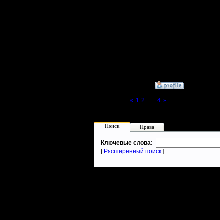
Полубог
прикольно получилось 
Регистрация:
3.12.16
Сообщений: 314
Откуда:
Московская
область
»
25.1.17 12:51
Page 3 of 4
«
1
2
[3]
4
»
Поиск
Права
Ключевые слова:
[
Расширенный поиск
]
Warcraft 2 - скачать бесплатно русскую версию, warcraft 2 серве