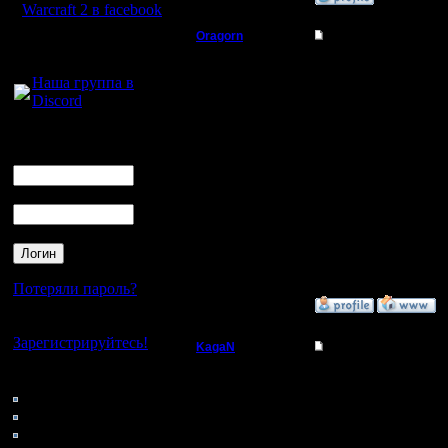
Warcraft 2 в facebook
Oragorn
Re: Запись игры с э
Для голосового
общения:
Полубог
Цитата:
Наша группа в
Вот его и записывай. 
Discord
Регистрация:
искажений. А про Resi
14.10.13
Логин
Сообщений: 914
Как я тебе его запишу
Откуда: Санкт-
обнаружил. Как ты их 
Ник
Петербург
Ты как-то вырезал ли
Пароль
И в какой программе 
У меня Vegas PRO, но 
[ Редактировано Oragor
[ Редактировано Oragor
Потеряли пароль?
»
24.1.17 18:07
Нет своего аккаунта?
Зарегистрируйтесь!
KagaN
Re: Запись игры с э
Полубог
Кто на сайте
Цитата:
139: Гости
Ну хоть смешные дёрга
0: Пользователи
Регистрация:
4121: Пользователи с
2.11.16
Да, это вообще непоня
Сообщений: 564