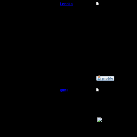
Lennka
Re: Master Competit
Командир
Я не прот
отбирает 
Регистрация:
9.12.07
потом я о
Сообщений: 46
Откуда: Питер
(уставшег
гимли) ju
muahahah
»
30.12.08 22:43
gimli
Re: Master Competit
Мастер
Ну ета, у
нада )) я
Регистрация:
13.6.05
Сообщений: 477
Откуда: Moscow