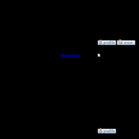
желание, 
Регистрация:
13.6.05
время от 
Сообщений: 477
Откуда: Moscow
разгрузит
»
30.12.08 15:19
MasterKsa
Re: Master Competit
Мастер
Гимли, Я 
хотел быт
Регистрация:
7.3.05
которые 
Сообщений: 177
Откуда:
получение
предлага
главе. кт
»
30.12.08 22:28