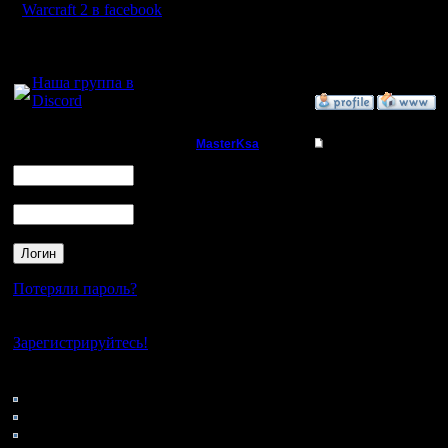
Warcraft 2 в facebook
--
Для голосового
Warcraft 
общения:
Наша группа в
Discord
»
29.12.08 19:30
Логин
MasterKsa
Re: Master Competit
Ник
Мастер
Да уж....
Пароль
измора р
Регистрация:
7.3.05
что нить
Сообщений: 177
Откуда:
на количе
Потеряли пароль?
человеком
Нет своего аккаунта?
идеал и м
Зарегистрируйтесь!
слить л
Кто на сайте
189: Гости
конечно 
0: Пользователи
4121: Пользователи с
иконка п