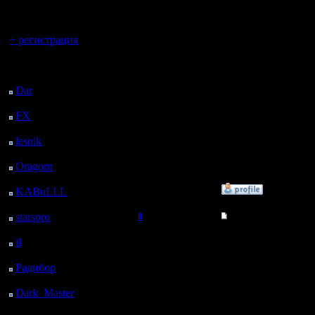
регистрацией
рук в рук
Вы гость здесь.
+ регистрация
будет не 
сервере..
Последний
посетитель:
уламыват
Dar
: 26 Дней 12 ч. 42
м. назад
время на
FX
: 98 Дней 20 ч. 14
м. назад
"Отдайся
lesnik
: 131 Дней 22 ч.
32 м. назад
мужчино
Oragorn
: 139 Дней 22
ч. 41 м. назад
»
29.12.08 21:11
KABuLLL
: 167 Дней
21 ч. 50 м. назад
starspro
: 192 Дней 9 ч.
il
Re: Master Competit
24 м. назад
Добрый Админ
Круто при
il
: 263 Дней 19 ч. 30
м. назад
давно со
Радибор
: 287 Дней 15
Регистрация:
10.5.06
ч. 17 м. назад
игр выне
Сообщений: 2471
Dark_Master
: 298
Откуда:
Дней 17 ч. 33 м. назад
И не так 