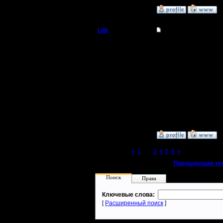
»
30.12.08 23:50
Ldir
Re: Master Competit
Админ
поддержи
снова на
Регистрация:
25.2.05
Сообщений: 1017
Откуда:
Н.Новгород
--
Warcraft 
»
31.12.08 00:36
Page 2 of 6
«
1
[2]
3
4
5
6
»
«
Предыдущая те
Поиск
Права
Ключевые слова:
[
Расширенный поиск
]