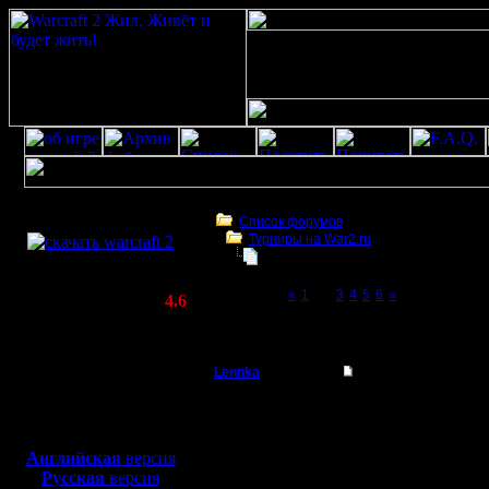
Скачать игру
бесплатно
Список форумов
Турниры на War2.ru
WarCraft 2 COMBAT
Master Competition 2009
(Warcraft II BNE 2.02+)
Page 2 of 6
«
1
[2]
3
4
5
6
»
Актуальная версия:
4.6
(февраль 2020)
Master Competition 2009
Совместимо с
Windows
Lennka
Re: Master Competit
XP/Vista/7/8/10
Командир
lol avail :)
Боевой релиз, ~
40 Мб
для игры по сети:
Регистрация:
Английская
версия
9.12.07
Русская
версия
я так пон
Сообщений: 46