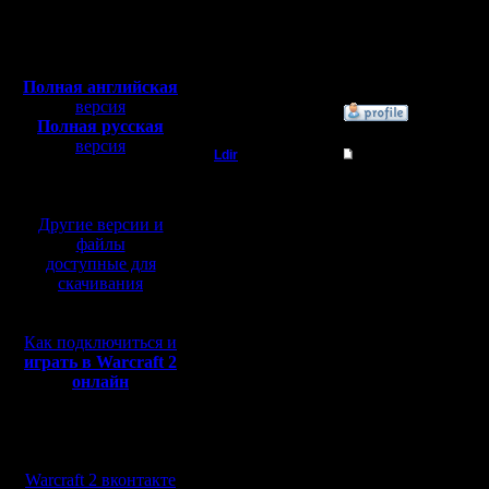
Откуда: Питер
играется
Полная версия, ~
450
Мб
его уже н
с музыкой и видео:
Полная английская
версия
»
29.12.08 18:55
Полная русская
версия
Ldir
Re: Master Competit
перевод от war2.ru на
базе перевода от СПК
Админ
Available,
Другие версии и
Все намо
Регистрация:
файлы
25.2.05
Есть 408 
доступные для
Сообщений: 1017
Откуда:
скачивания
Н.Новгород
сорвенов
сьиграть 
Как подключиться и
играть в Warcraft 2
(первая и
онлайн
выиграеш
Мы в социальных
подряд и 
сетях:
Warcraft 2 вконтакте