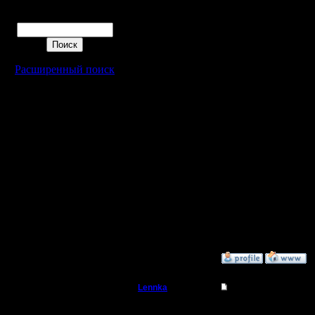
Поиск
могут ст
особенно
ограничив
Расширенный поиск
человек 
Еще многи
играют -
быстро
[ Редакти
19:47 ]
»
29.12.08 21:46
Lennka
Re: Master Competit
Командир