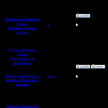
Откуда:
это подвести сапа в уп
- не пройти тремя сап
Полная версия, ~
450
Мб
с музыкой и видео:
»
9.2.15 03:09
Полная английская
версия
il
Re: Организация тур
Полная русская
Добрый Админ
версия
Цитата:
перевод от war2.ru на
Самое лучшее - оптима
базе перевода от СПК
Регистрация:
Если ты направишь его
10.5.06
А я именно о клетке, 
Другие версии и
Сообщений: 2471
нужно вокруг.
Откуда:
файлы
доступные для
скачивания
»
9.2.15 03:21
Как подключиться и
tolsty
Re: Организация тур
играть в Warcraft 2
Полубог
онлайн
Цитата:
А я именно о клетке, 
Регистрация:
нужно вокруг.
Мы в социальных
13.5.14
Сообщений: 855
А вот этого я не знал
сетях:
Откуда:
аналог подвести в ту ж
Warcraft 2 вконтакте
Понял. И при взрыве з