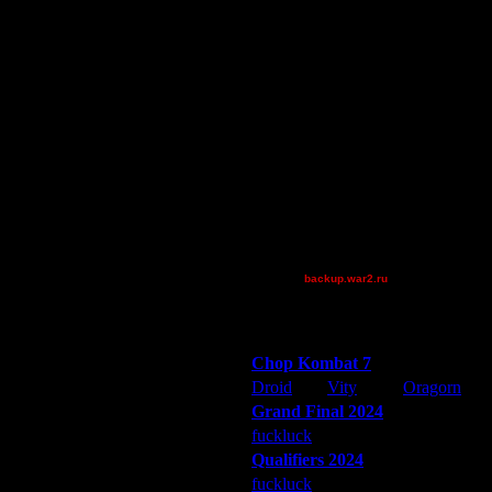
зрывая 3-х сапов точечным способом
Остальные игроки
AA.GreenGoblin
DGF~LilDude
JayHawkerz
Milozu
P!NK
Pangster2015
riky
точно в ней, порушив все что
Theboy
XuRnT[z]
_I_Undine
backup.war2.ru
Остальные игроки
Победители турниров
Chop Kombat 7
Droid
Vity
Oragorn
Grand Final 2024
точно в ней, порушив все что
fuckluck
Extasey
ARMilitar
Qualifiers 2024
рыва и отправляю на D?? И получу
fuckluck
ARMilitar
Extasey
один? И в догонку (хотя и флуд