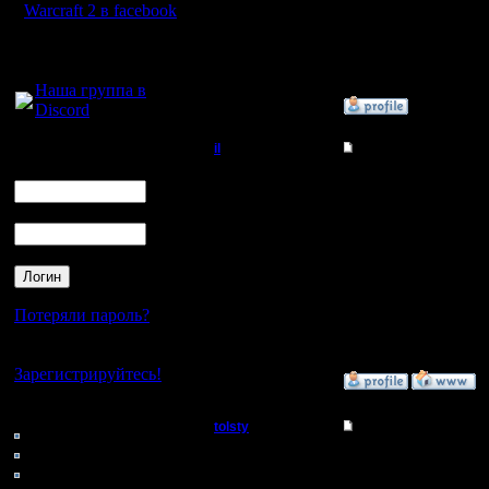
Warcraft 2 в facebook
тут) - если надо взор
1. Если фермы рядом, 
2. Две фермы стоят че
Для голосового
общения:
[ Редактировано tolsty в
Наша группа в
»
9.2.15 03:47
Discord
Логин
il
Re: Организация тур
Ник
Добрый Админ
Цитата:
Пароль
Понял. И при взрыве з
Регистрация:
тут) - если надо взор
10.5.06
1. Если фермы рядом, 
Сообщений: 2471
2. Две фермы стоят че
Откуда:
Да, именно, и это буд
(почти) к взываемым 2 
Потеряли пароль?
Побочный эффект - есл
эту клетку, просто ост
Нет своего аккаунта?
Зарегистрируйтесь!
»
9.2.15 04:15
Кто на сайте
tolsty
Re: Организация тур
186: Гости
0: Пользователи
Полубог
А почему наши ребята
4122: Пользователи с
уговаривает ))) Не воз