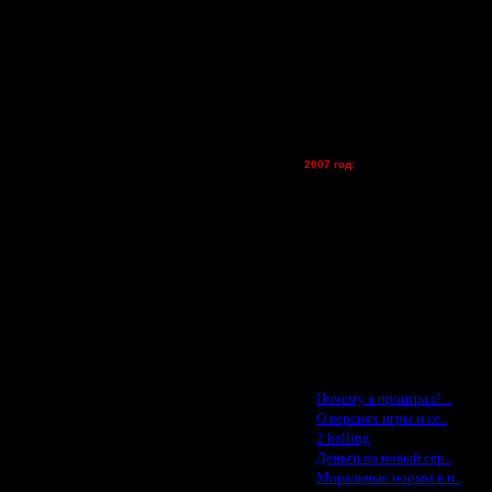
товиться заранее.
FX - $80 (домен)
Zelya - (турниры)
lesnik
Dar - (турниры)
Kagan - (турниры)
vova1 - (хостинг)
tolsty - (хостинг)
Oragorn - (хостинг)
2007 год:
Spbwar - $400
Jade -$100
уговаривать. Жженый прямо
овек запросто выиграли бы
MasterKsa - $60
товиться заранее.
Lisak -$52
Cocka - $50
Konstkl - $50
Ldir - $50
Gadzila - $20
Feature -$10
Последние статьи
·
Почему я проиграл? ..
·
О версиях игры и се..
·
2 halling
·
Деньги на новый сер..
·
Моральные нормы в и..