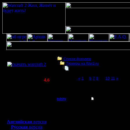
Скачать игру
бесплатно
Список форумов
Турниры на War2.ru
WarCraft 2 COMBAT
Был ли турнир в 2014 году? Если 
(Warcraft II BNE 2.02+)
Page 9 of 11
«
1
...
6
7
8
[9]
10
11
»
Актуальная версия:
4.6
(февраль 2020)
Был ли турнир в 2014 году? Если не было
Совместимо с
Windows
tolsty
Re: Организация тур
XP/Vista/7/8/10
Полубог
Цитата:
Боевой релиз, ~
40 Мб
отправляя сапов, не н
для игры по сети:
Регистрация:
клетку, куда сап долже
Английская
версия
13.5.14
Русская
версия
Сообщений: 855
Не совсем это правиль