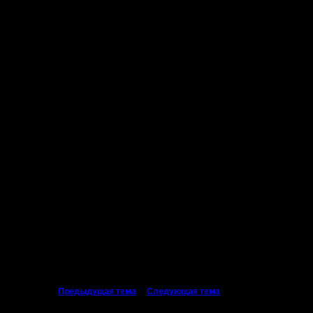
нира.
...
аствовать в турнире!!!
нира.
 полно
«
Предыдущая тема
|
Следующая тема
»