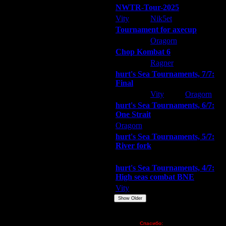
NWTR-Tour-2025
 здании, а рядом?!
Vity
Nik5et
ARMilitar
рмам хана?
Tournament for axecup
ARMilitar
Oragorn
Extasey
Chop Kombat 6
hurt
Ragner
Extasey
hurt's Sea Tournaments, 7/7:
Final
Extasey
Vity
Oragorn
один? И в догонку (хотя и флуд
hurt's Sea Tournaments, 6/7:
 здании, а рядом?!
One Strait
рмам хана?
Oragorn
ARMilitar
Extasey
, что даже подойдя вплотную
hurt's Sea Tournaments, 5/7:
ыносил только одно из них...
River fork
н там встанет), то сап не дойдя
Extasey
ARMilitar
Doooda
hurt's Sea Tournaments, 4/7:
High seas combat BNE
Vity
ARMilitar
None
Show Older
уговаривать. Жженый прямо
Пожертвования
овек запросто выиграли бы
Спасибо: