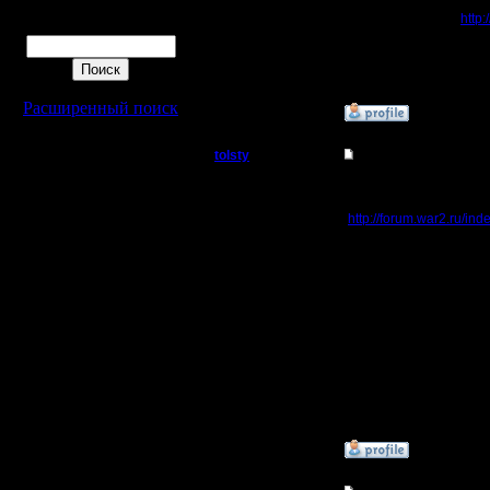
7.1.08
На днях, хотел посмотр
Сообщений: 208
А там, на главной
http:
Поиск
Откуда: Санкт-
где самое свежее - от
Петербург
Как узнать про турнир
Расширенный поиск
»
16.2.15 16:59
tolsty
Re: Организация тур
Полубог
У них там не по-русски
http://forum.war2.ru/ind
Регистрация:
Тут есть список карт,
13.5.14
отобравшиеся игроки в
Сообщений: 855
Правда не совсем поня
Откуда:
спросить Бурнта, он з
действий по присоедине
Все отборочные турнир
где уже добавлена карт
хай. Про скорость надо
первого круга остаетс
раза.
[ Редактировано tolsty 
»
16.2.15 17:43