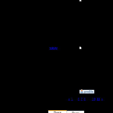
Гость
Re: Организация тур
ничего не обновляется.
есть же желающие поуч
»
22.3.15 03:03
tolsty
Re: Организация тур
Полубог
Турниров у буржуинов
Регистрация:
13.5.14
Сообщений: 855
Откуда:
»
19.8.15 15:42
Page 9 of 11
«
1
...
6
7
8
[9]
10
11
»
Поиск
Права