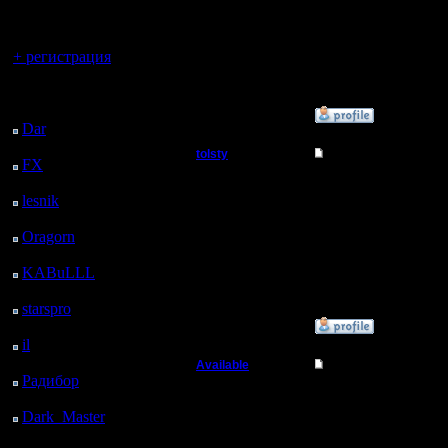
регистрацией
несколько турниров, п
Регистрация:
13.5.14
Вы гость здесь.
Сообщений: 855
+ регистрация
Откуда:
Последний
посетитель:
»
16.2.15 04:26
Dar
: 26 Дней 17 ч. 27
м. назад
tolsty
Re: Организация тур
FX
: 99 Дней 59 м.
назад
Полубог
А почему наши ребята
уговаривает ))) Не воз
lesnik
: 132 Дней 3 ч.
несколько турниров, п
17 м. назад
Регистрация:
Oragorn
: 140 Дней 3
13.5.14
ч. 26 м. назад
Сообщений: 855
Откуда:
KABuLLL
: 168 Дней
2 ч. 35 м. назад
starspro
: 192 Дней 14
ч. 9 м. назад
»
16.2.15 04:30
il
: 264 Дней 15 м.
назад
Available
Re: Организация тур
Радибор
: 287 Дней 20
Военный Вождь
Цитата:
ч. 2 м. назад
Dark_Master
: 298
А почему наши ребята 
Дней 22 ч. 18 м. назад
Регистрация: