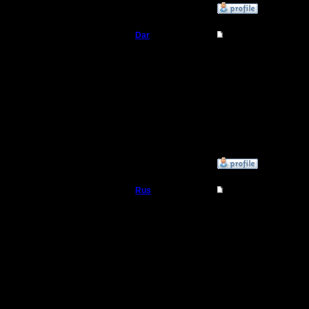
»
7.12.16 11:51
Dar
Re: Второй Турнир 2
Полубог
И еще ког
Регистрация:
21.7.16
Сообщений: 449
Откуда:
Махачкала
»
7.12.16 11:52
Rus
Re: Второй Турнир 2
Полубог
Оооо ,раз
классиче
Регистрация:
3.12.16
of SNOW,
Сообщений: 314
Откуда:
Московская
если нови
область
больше ша