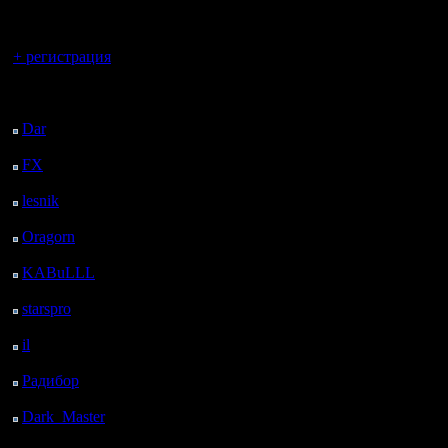
Допустим
регистрацией
Игроки мо
Вы гость здесь.
+ регистрация
играть.
Последний
Встретив
посетитель:
приключен
Dar
: 27 Дней 20 ч. 7
м. назад
Но приори
FX
: 100 Дней 3 ч. 39
м. назад
Сначала Т
lesnik
: 133 Дней 5 ч.
57 м. назад
Oragorn
: 141 Дней 6
ч. 6 м. назад
KABuLLL
: 169 Дней
5 ч. 15 м. назад
Dip :)
starspro
: 193 Дней 16
Цитата:
ч. 49 м. назад
il
: 265 Дней 2 ч. 55 м.
назад
Радибор
: 288 Дней 22
 Предло
ч. 42 м. назад
Dark_Master
: 300
карт
Дней 58 м. назад