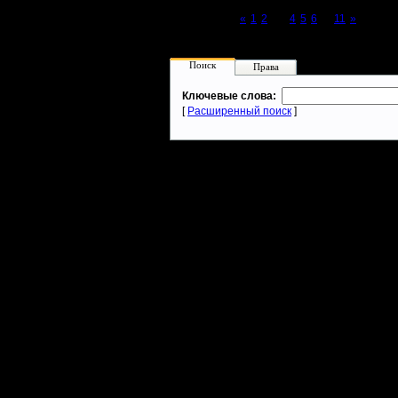
Page 3 of 11
«
1
2
[3]
4
5
6
...
11
»
Поиск
Права
Ключевые слова:
[
Расширенный поиск
]
Warcraft 2 - скачать бесплатно русскую версию, warcraft 2 серве
- Генерация