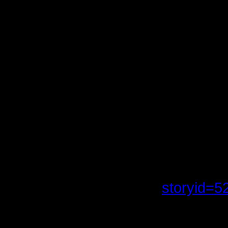
Да и прос
Рискнув и
недоброж
Надеюсь, 
Первый ту
Это так 
Т.е. полу
Тема вот
storyid=5
Смысл бы
другом, в