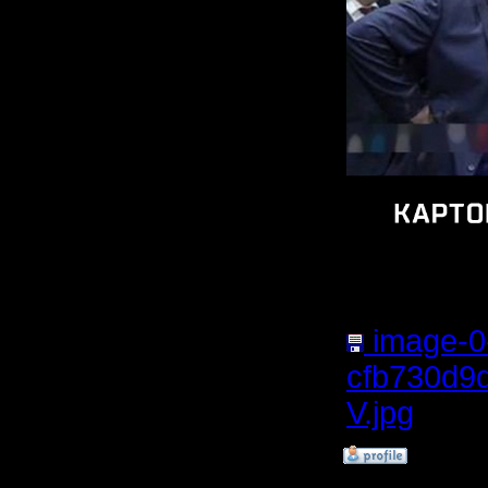
image-0
cfb730d9
V.jpg
(Раз
»
7.12.16 01:36