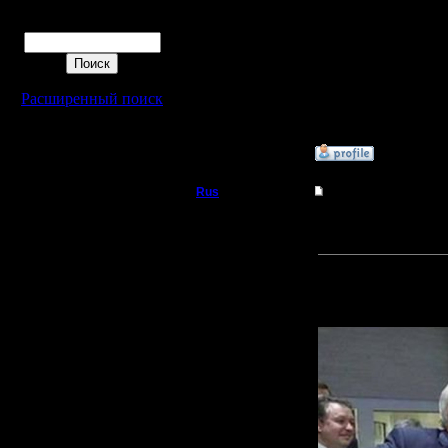
Поиск
Теперь мо
list/thumb
Расширенный поиск
(см.пункт
»
7.12.16 00:20
Rus
Re: Второй Турнир 2
Полубог
................
Регистрация:
Прикреп
3.12.16
Сообщений: 314
Откуда:
Московская
область