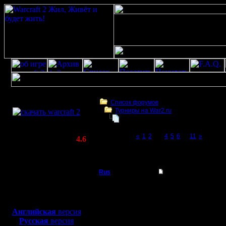
Скачать игру
бесплатно
Список форумов
Турниры на War2.ru
WarCraft 2 COMBAT
Второй Турнир 2016 года!!
(Warcraft II BNE 2.02+)
Page 3 of 11
«
1
2
[3]
4
5
6
...
11
»
Актуальная версия:
4.6
(февраль 2020)
Второй Турнир 2016 года!!
Совместимо с
Windows
Rus
Re: Второй Турнир 2
XP/Vista/7/8/10
Полубог
Я инкизит
Боевой релиз, ~
40 Мб
для игры по сети:
тобой Вол
Регистрация:
Английская
версия
3.12.16
Русская
версия
Сообщений: 314