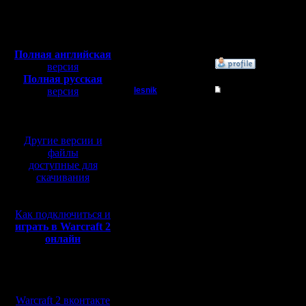
Откуда:
Московская
Полная версия, ~
450
область
Мб
с музыкой и видео:
Полная английская
»
6.12.16 23:21
версия
Полная русская
версия
lesnik
Re: Второй Турнир 2
перевод от war2.ru на
Полубог
Постараю
базе перевода от СПК
Другие версии и
Регистрация:
4.12.16
файлы
Блин, про
Сообщений: 448
доступные для
Откуда:
скачивания
По картам
Как подключиться и
Кто-то м
играть в Warcraft 2
онлайн
GoW TE?
Мы в социальных
сетях:
Мне оста
Warcraft 2 вконтакте