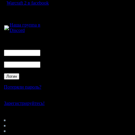
Warcraft 2 в facebook
безобидн
Для голосового
общения:
Цитата:
Наша группа в
Discord
Логин
у нас в пу
Ник
Пароль
Уточним, 
Вычёркива
Потеряли пароль?
адекватны
Нет своего аккаунта?
Зарегистрируйтесь!
Вообще, е
Кто на сайте
111: Гости
менее жё
0: Пользователи
4121: Пользователи с