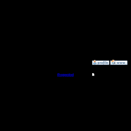
И чуть не
Начиная 
разделен
[ Редакти
»
7.12.16 02:05
Rogwolod
Re: Второй Турнир 2
Батрак
Цитата:
Регистрация:
30.11.16
Также, ес
Сообщений: 8
Откуда:
Слууушьт