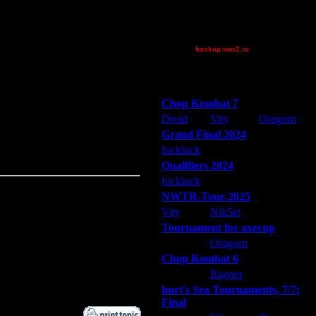
XuRnT[z]
сь. Крепкий, достаточно сильный
~KennyPowers
~Tora~
backup.war2.ru
Остальные игроки
Победители турниров
Chop Kombat 7
Droid
Vity
Oragorn
Grand Final 2024
ь действия, чтобы наслоений
fuckluck
Extasey
ARMilitar
Qualifiers 2024
fuckluck
ARMilitar
Extasey
NWTR-Tour-2025
Vity
Nik5et
ARMilitar
Tournament for axecup
ARMilitar
Oragorn
Extasey
Chop Kombat 6
hurt
Ragner
Extasey
hurt's Sea Tournaments, 7/7:
Final