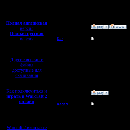
Откуда: Санкт-
Цитата:
Петербург
Полная версия, ~
450
Оке) Ждём анонсирова
Мб
с музыкой и видео:
Я всё жду относительн
Полная английская
»
29.11.17 15:09
версия
Полная русская
версия
Dar
Re: HSC hum/orc vs 
перевод от war2.ru на
Полубог
Готовьте турниры на н
базе перевода от СПК
Другие версии и
Регистрация:
21.7.16
файлы
Сообщений: 449
доступные для
Откуда:
скачивания
Махачкала
Как подключиться и
»
29.11.17 16:43
играть в Warcraft 2
онлайн
KagaN
Re: HSC hum/orc vs 
Полубог
Цитата:
Мы в социальных
До сих пор прикол ест
сетях:
Регистрация:
так-то.
Warcraft 2 вконтакте
2.11.16