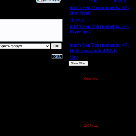
Extasey
Vity
Oragorn
hurt's Sea Tournaments, 6/7:
One Strait
Oragorn
ARMilitar
Extasey
hurt's Sea Tournaments, 5/7:
River fork
Extasey
ARMilitar
Doooda
hurt's Sea Tournaments, 4/7:
High seas combat BNE
Vity
ARMilitar
None
Show Older
Пожертвования
Спасибо:
FX - $80 (домен)
Zelya - (турниры)
lesnik
Dar - (турниры)
Kagan - (турниры)
vova1 - (хостинг)
tolsty - (хостинг)
Oragorn - (хостинг)
2007 год:
Spbwar - $400
Jade -$100