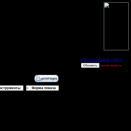
Статус Battle.Net
Расширенный статус
Обновить
server.war2.ru
gow ef~
BottleCapz
Victorcicea
нструменты
Форма показа
Jitter
_I_Undine
allanlai
chop
MyRo
о момента))
PaRtYrOcK{hR}
Angel~firE