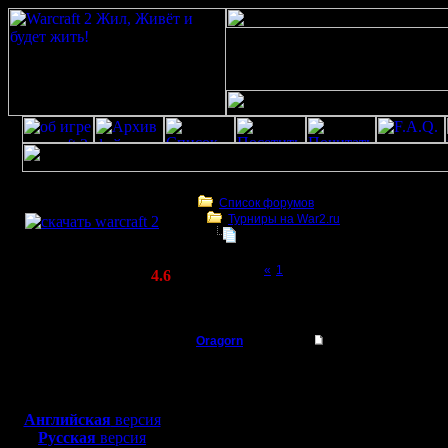
Скачать игру
бесплатно
Список форумов
Турниры на War2.ru
WarCraft 2 COMBAT
HSC hum/orc vs hum/orc турнир | 9
(Warcraft II BNE 2.02+)
Page 2 of 2
«
1
[2]
Актуальная версия:
4.6
(февраль 2020)
HSC hum/orc vs hum/orc турнир | 9 декабр
Совместимо с
Windows
Oragorn
Re: HSC hum/orc vs 
XP/Vista/7/8/10
Полубог
Цитата:
Боевой релиз, ~
40 Мб
Не попадал с 2х метро
для игры по сети:
Регистрация:
Английская
версия
14.10.13
До сих пор прикол есть
Русская
версия
Сообщений: 914
Но в защиту скажу, чт