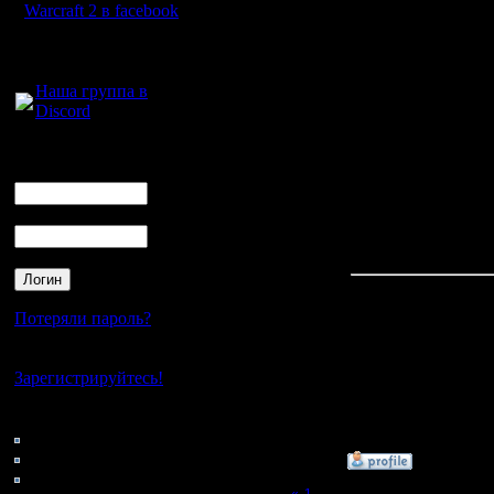
Warcraft 2 в facebook
Сообщений: 564
Отыграл он уже свое, 
Откуда:
мастер был)
Для голосового
Цитата:
общения:
Наша группа в
Я всё жду относительн
Discord
ФНВ это уже фирменны
Логин
Цитата:
Ник
Готовьте турниры на н
Пароль
Ты тоже готовь, дума
лишних не получилось
Потеряли пароль?
Активнее регистрируем
Ориентировочный спис
Нет своего аккаунта?
Зарегистрируйтесь!
1. H4ZARD/Slon - "EJJI
2. Cel/RusArmy - "TAH
3. Oragorn/Ragner
Кто на сайте
4. ViTy/AngryNewb
87: Гости
0: Пользователи
»
3.12.17 17:34
4121: Пользователи с