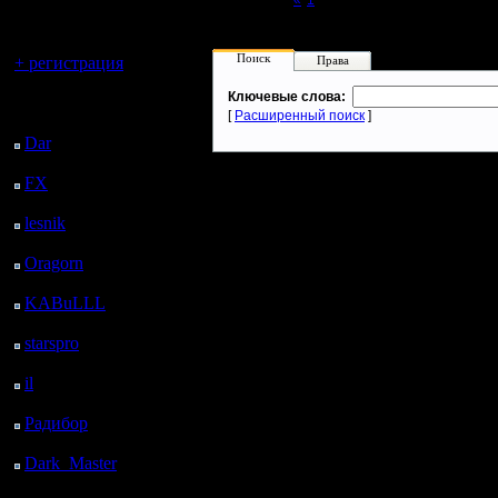
Page 2 of 2
«
1
[2]
регистрацией
Вы гость здесь.
Поиск
+ регистрация
Права
Ключевые слова:
Последний
[
Расширенный поиск
]
посетитель:
Dar
: 26 Дней 20 ч. 39
м. назад
FX
: 99 Дней 4 ч. 11
м. назад
lesnik
: 132 Дней 6 ч.
29 м. назад
Oragorn
: 140 Дней 6
ч. 38 м. назад
KABuLLL
: 168 Дней
5 ч. 47 м. назад
starspro
: 192 Дней 17
ч. 21 м. назад
il
: 264 Дней 3 ч. 27 м.
назад
Радибор
: 287 Дней 23
ч. 13 м. назад
Dark_Master
: 299
Дней 1 ч. 30 м. назад