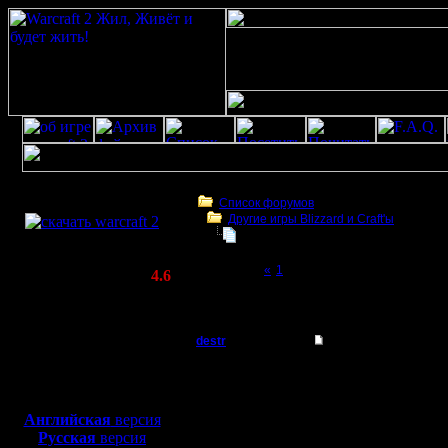
Скачать игру
бесплатно
Список форумов
Другие игры Blizzard и Craft'ы
WarCraft 2 COMBAT
кто хочет играть в WOW
(Warcraft II BNE 2.02+)
Page 2 of 2
«
1
[2]
Актуальная версия:
4.6
(февраль 2020)
кто хочет играть в WOW
Совместимо с
Windows
destr
Re: кто хочет играт
XP/Vista/7/8/10
Захватчик
Нефар, и
Боевой релиз, ~
40 Мб
для игры по сети:
Регистрация:
Английская
версия
29.7.10
Русская
версия
--
Сообщений: 64