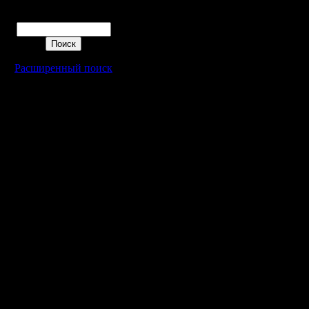
я не виде
Поиск
короблях,
где-то на
Расширенный поиск
и из них 
пиратских
сервера 
3) Пират
не дают 
какой-то 
есть. То 
работает,
персонажа
ощущение