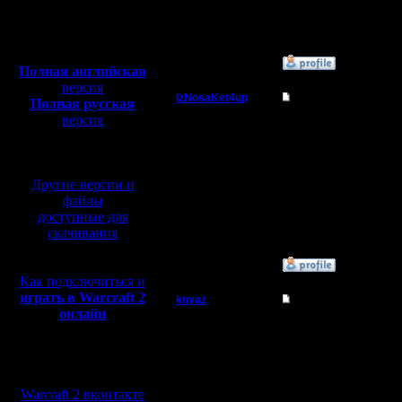
Откуда: Аутленд
warcraft 
Полная версия, ~
450
Мб
с музыкой и видео:
»
1.1.12 23:05
Полная английская
версия
IzNosaKet4up
Re: кто хочет играт
Полная русская
версия
Командир
Не играй
перевод от war2.ru на
базе перевода от СПК
играйте в
Регистрация:
10.2.11
Другие версии и
Сообщений: 57
файлы
Откуда: Dark
Portal
доступные для
скачивания
»
25.1.12 14:39
Как подключиться и
играть в Warcraft 2
knyaz
Re: кто хочет играт
онлайн
Батрак
Посмотре
никто и 
Мы в социальных
Регистрация:
сетях:
31.1.13
том, что 
Сообщений: 5
Warcraft 2 вконтакте