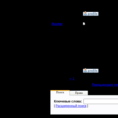
как гово
»
20.3.13 15:11
Rusher
Re: кто хочет играт
Батрак
Играл в 
пока не в
Регистрация:
19.7.12
pandaria.
Сообщений: 7
Откуда:
вообще н
»
29.5.13 17:05
Page 2 of 2
«
1
[2]
«
Предыдущая те
Поиск
Права
Ключевые слова:
[
Расширенный поиск
]