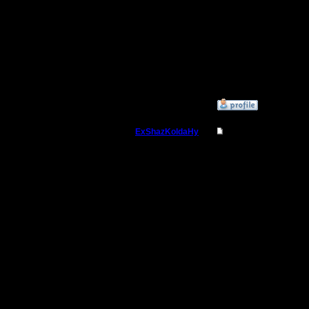
Пожалуй 
часть дов
произнест
вам, фан
»
31.1.13 16:32
ExShazKoldaHy
Re: кто хочет играт
Пехотинец
Да это в
что лице
Регистрация:
11.3.13
и надежны
Сообщений: 16
Откуда:
origin и т
паришься
помощь 
обеспече