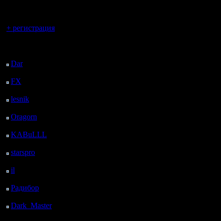
постоянн
регистрацией
не работа
Вы гость здесь.
+ регистрация
текстуры 
Последний
близов, т
посетитель:
Dar
: 25 Дней 3 ч. 2 м.
работают,
назад
версиях и
FX
: 97 Дней 10 ч. 34
м. назад
реализов
lesnik
: 130 Дней 12 ч.
52 м. назад
инсты. К
Oragorn
: 138 Дней 13
ч. 1 м. назад
поход на 
KABuLLL
: 166 Дней
12 ч. 10 м. назад
Собирает
starspro
: 190 Дней 23
ч. 44 м. назад
лича прох
il
: 262 Дней 9 ч. 50 м.
бац и се
назад
Радибор
: 286 Дней 5
досвидан
ч. 37 м. назад
Dark_Master
: 297
труды в 
Дней 7 ч. 53 м. назад