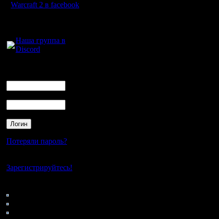
Откуда:
Warcraft 2 в facebook
оффициал
Для голосового
играют н
общения:
Наша группа в
начну ра
Discord
и минусы
Логин
1) оффиц
Ник
близов к
Пароль
пиратский
работает
создателе
Потеряли пароль?
никогда н
Нет своего аккаунта?
Зарегистрируйтесь!
повторит
Кто на сайте
разработ
40: Гости
2) пиратс
0: Пользователи
4121: Пользователи с