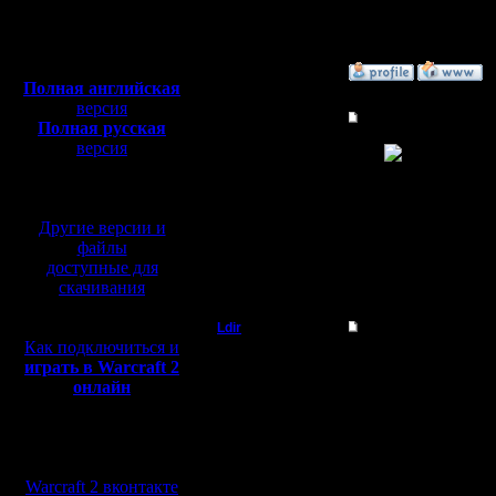
Откуда: Moscow
Полная версия, ~
450
Мб
с музыкой и видео:
»
10.7.05 02:21
Полная английская
версия
Гость
Re: Gimli >100 wins
Полная русская
версия
ВАУ!
перевод от war2.ru на
базе перевода от СПК
Другие версии и
файлы
доступные для
скачивания
»
10.7.05 23:40
Ldir
Re: Gimli >100 wins
Как подключиться и
Админ
Силён и могуч, стал G
играть в Warcraft 2
Пора бы уж играть за 
онлайн
Регистрация:
--
25.2.05
Warcraft 2 Forever!
Сообщений: 1017
Мы в социальных
Откуда:
сетях:
Н.Новгород
Warcraft 2 вконтакте