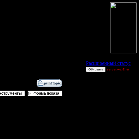
Статус Battle.Net
Расширенный статус
Обновить
server.war2.ru
Gow ef~
SlappinUSilly
chop
нструменты
Форма показа
MyRo
PaRtYrOcK{hR}
Angel~firE
Alligator
recomps
Sandman00
comps