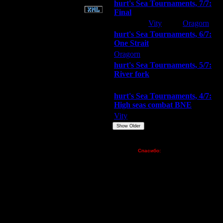
hurt's Sea Tournaments, 7/7:
Final
Extasey
Vity
Oragorn
hurt's Sea Tournaments, 6/7:
One Strait
Oragorn
ARMilitar
Extasey
hurt's Sea Tournaments, 5/7:
River fork
Extasey
ARMilitar
Doooda
hurt's Sea Tournaments, 4/7:
High seas combat BNE
Vity
ARMilitar
None
Show Older
Пожертвования
Спасибо:
FX - $80 (домен)
Zelya - (турниры)
lesnik
Dar - (турниры)
Kagan - (турниры)
vova1 - (хостинг)
tolsty - (хостинг)
Oragorn - (хостинг)