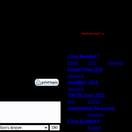
Theboy
trnc
XuRnT[z]
~KennyPowers
~Tora~
backup.war2.ru
Остальные игроки
Победители турниров
Chop Kombat 7
Droid
Vity
Oragorn
Grand Final 2024
fuckluck
Extasey
ARMilitar
Qualifiers 2024
fuckluck
ARMilitar
Extasey
NWTR-Tour-2025
Vity
Nik5et
ARMilitar
Tournament for axecup
ARMilitar
Oragorn
Extasey
Chop Kombat 6
hurt
Ragner
Extasey