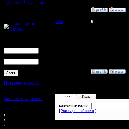
Warcraft 2 в facebook
»
12.7.05 00:29
Для голосового
общения:
aSn
Re: Gimli >100 wins
Наша группа в
Discord
Полубог
Почему стал? Он и был
--
Логин
Регистрация:
Стучите в Асю 46795
Ник
13.2.05
Сообщений: 322
Откуда: Прага
Пароль
»
14.7.05 11:52
Потеряли пароль?
Нет своего аккаунта?
Поиск
Права
Зарегистрируйтесь!
Ключевые слова:
Кто на сайте
[
Расширенный поиск
]
118: Гости
0: Пользователи
4121: Пользователи с