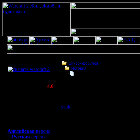
Скачать игру
бесплатно
Список форумов
История
WarCraft 2 COMBAT
Gimli >100 wins
(Warcraft II BNE 2.02+)
Актуальная версия:
4.6
(февраль 2020)
Gimli >100 wins
Совместимо с
Windows
gimli
Gimli >100 wins
XP/Vista/7/8/10
Мастер
Вот, заработал седня 
Боевой релиз, ~
40 Мб
Все, собственно.
для игры по сети:
Регистрация:
Английская
версия
13.6.05
Русская
версия
Сообщений: 477