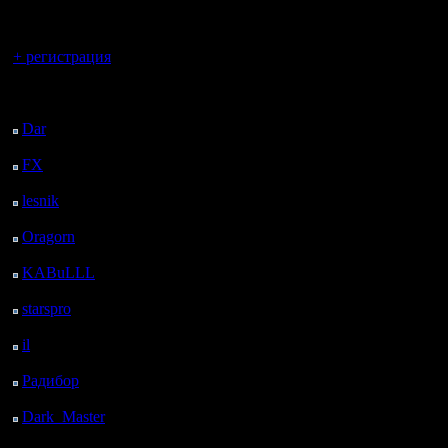
регистрацией
Вы гость здесь.
+ регистрация
Последний
посетитель:
Dar
: 26 Дней 20 ч. 37
м. назад
FX
: 99 Дней 4 ч. 9 м.
назад
lesnik
: 132 Дней 6 ч.
27 м. назад
Oragorn
: 140 Дней 6
ч. 36 м. назад
KABuLLL
: 168 Дней
5 ч. 45 м. назад
starspro
: 192 Дней 17
ч. 19 м. назад
il
: 264 Дней 3 ч. 24 м.
назад
Радибор
: 287 Дней 23
ч. 11 м. назад
Dark_Master
: 299
Дней 1 ч. 27 м. назад