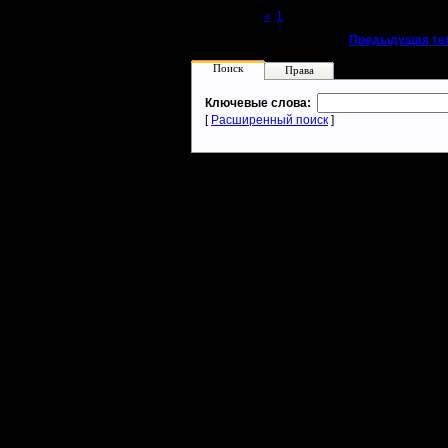
Page 2 of 2
«
1
[2]
«
Предыдущая те
Поиск
Права
Ключевые слова:
[
Расширенный поиск
]
Warcraft 2 - скачать бесплатно русскую версию, warcraft 2 серве
- Генерация