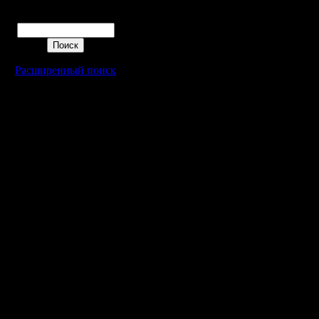
Поиск
вроде да
(которого
Расширенный поиск
van'ом и
игроком, 
ним
Некий ka
конечно, 
совершен
2015го. В
промучил
и забил н