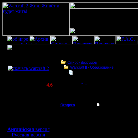
Скачать игру
бесплатно
Список форумов
Warcraft II - Образование
WarCraft 2 COMBAT
Заклинания Массового Поражени
(Warcraft II BNE 2.02+)
Page 2 of 2
«
1
[2]
Актуальная версия:
4.6
(февраль 2020)
Заклинания Массового Поражения(ЗМП)
Совместимо с
Windows
Oragorn
Re: Заклинания Ма
XP/Vista/7/8/10
Полубог
Уже в 201
Боевой релиз, ~
40 Мб
для игры по сети:
сильнейш
Регистрация:
Английская
версия
14.10.13
Русская
версия
новичков.
Сообщений: 914