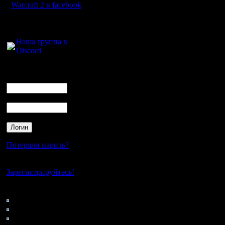
Рио, Лео
Warcraft 2 в facebook
Вова1, Зу
Для голосового
общения:
ФреддиКр
Наша группа в
Discord
вроде да
(которого
Логин
Ник
van'ом и
Пароль
игроком, 
ним :)), 
Были и е
Потеряли пароль?
уже всех 
Нет своего аккаунта?
Зарегистрируйтесь!
Так что, 
Кто на сайте
59: Гости
были за "
0: Пользователи
4121: Пользователи с
ещё не р