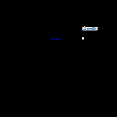
высказалс
из-за это
ситуация)
»
29.11.17 14:29
Oragorn
Re: Заклинания Ма
Полубог
Цитата:
Регистрация:
14.10.13
Муро, Чу
Сообщений: 914
Откуда: Санкт-
Петербург
Граждани
И эти то
Миро все
"людим". 