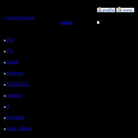
регистрацией
»
29.11.17 10:02
Вы гость здесь.
+ регистрация
KagaN
Re: Заклинания Ма
Последний
Полубог
Муро, Чу
посетитель:
Dar
: 25 Дней 3 ч. 46
Граждани
м. назад
Регистрация:
2.11.16
FX
: 97 Дней 11 ч. 18
Надо кст
Сообщений: 564
м. назад
Откуда:
lesnik
: 130 Дней 13 ч.
свои инс
36 м. назад
Oragorn
: 138 Дней 13
Может чт
ч. 45 м. назад
осталось.
KABuLLL
: 166 Дней
12 ч. 54 м. назад
поигрыва
starspro
: 191 Дней 28
м. назад
но я счит
il
: 262 Дней 10 ч. 34
м. назад
достаточ
Радибор
: 286 Дней 6
ч. 21 м. назад
Dark_Master
: 297
Дней 8 ч. 37 м. назад
Цитата: