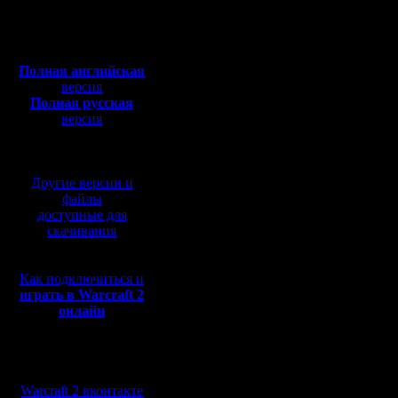
Откуда: Санкт-
Петербург
позволени
Полная версия, ~
450
Мб
весны 17-
с музыкой и видео:
Полная английская
ввиду кар
версия
Полная русская
чоп, т.к.
версия
перевод от war2.ru на
ещё слаб
базе перевода от СПК
Да и Тол
Другие версии и
никогда к
файлы
доступные для
скачивания
Но Каган.
Как подключиться и
только м
играть в Warcraft 2
онлайн
Переодич
сейчас п
Мы в социальных
"профики"
сетях:
Warcraft 2 вконтакте