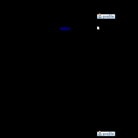
я чуть чу
»
29.11.17 16:50
tolsty
Re: Заклинания Ма
Полубог
Я помню,
АТГ. Появ
Регистрация:
13.5.14
вскоре пр
Сообщений: 855
Откуда:
какие-то
были важ
безаппе
шерлоксо
даже, есл
разговора
»
29.11.17 21:30