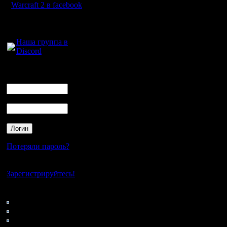
Warcraft 2 в facebook
Для голосового
общения:
2. Если к
Наша группа в
Discord
появляет
Логин
Ник
Пароль
Потеряли пароль?
Нет своего аккаунта?
Зарегистрируйтесь!
Кто на сайте
137: Гости
0: Пользователи
4121: Пользователи с