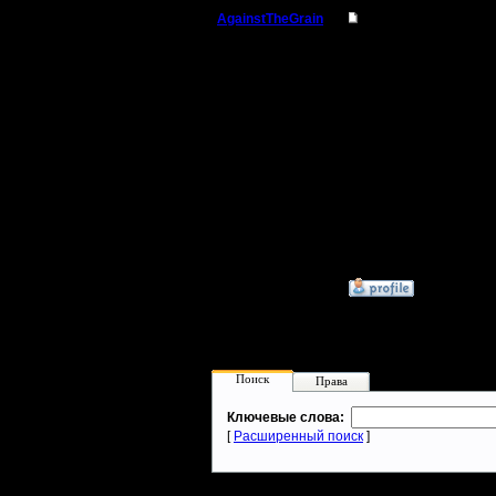
AgainstTheGrain
Re: Прыжки пеонам
Полубог
Офигенны
источник 
Регистрация:
9.8.05
время. (
Сообщений: 355
Откуда: Москва
--
I'll mantai
»
18.2.18 02:48
Поиск
Права
Ключевые слова:
[
Расширенный поиск
]