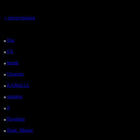
регистрацией
Вы гость здесь.
+ регистрация
Последний
посетитель:
Dar
: 25 Дней 23 ч. 35
м. назад
FX
: 98 Дней 7 ч. 7 м.
назад
lesnik
: 131 Дней 9 ч.
3. Польз
25 м. назад
Oragorn
: 139 Дней 9
делают п
ч. 34 м. назад
KABuLLL
: 167 Дней
А в оста
8 ч. 43 м. назад
starspro
: 191 Дней 20
с пример
ч. 17 м. назад
il
: 263 Дней 6 ч. 22 м.
назад
Радибор
: 287 Дней 2
Так же п
ч. 9 м. назад
того что 
Dark_Master
: 298
Дней 4 ч. 26 м. назад