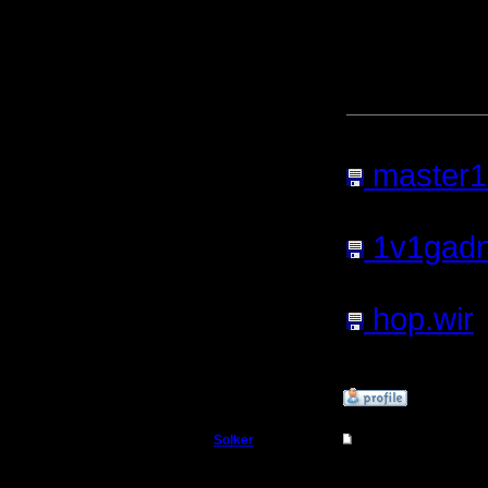
[ Редакти
[ Редакти
Прикреп
master1
Нажатий:
1v1gadn
Нажатий:
hop.wir
Нажатий:
»
20.3.06 14:51
Solker
Re: Прыжки пеонам
Полубог
Большое 