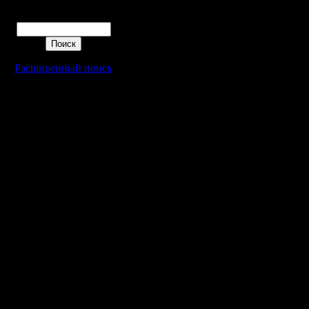
постройк
Поиск
теряете т
Расширенный поиск