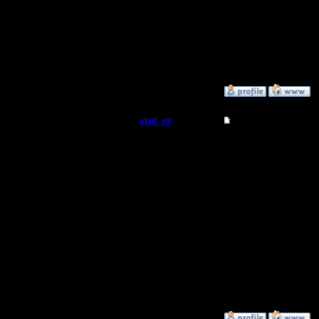
Регистрация:
22.2.06
Сообщений: 395
Откуда:
»
20.3.06 15:33
vlad_vir
Re: Прыжки пеонам
Пехотинец
Прикольн
Регистрация:
11.5.05
--
Сообщений: 18
Откуда:
________
Скоро вс
Лишь в зе
________
»
7.12.08 00:54