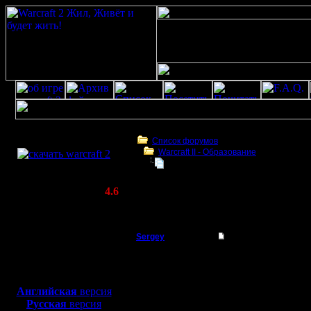
Скачать игру
бесплатно
Список форумов
Warcraft II - Образование
WarCraft 2 COMBAT
Прыжки пеонами
(Warcraft II BNE 2.02+)
Актуальная версия:
4.6
(февраль 2020)
Прыжки пеонами
Совместимо с
Windows
Sergey
Прыжки пеонами
XP/Vista/7/8/10
Владыка
Если в кр
Боевой релиз, ~
40 Мб
для игры по сети:
1. Юниты 
Регистрация:
Английская
версия
19.8.05
Русская
версия
вот так
Сообщений: 167