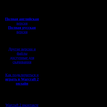
Откуда:
Полная версия, ~
450
Мб
с музыкой и видео:
Полная английская
версия
Полная русская
версия
перевод от war2.ru на
базе перевода от СПК
Другие версии и
файлы
доступные для
скачивания
Как подключиться и
играть в Warcraft 2
онлайн
Мы в социальных
сетях:
Warcraft 2 вконтакте