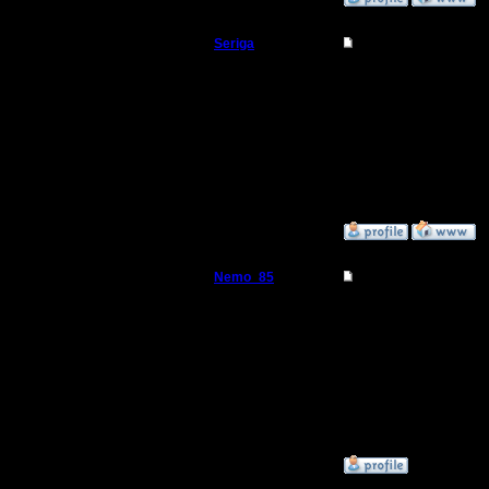
Seriga
Re: Прыжки пеонам
Командир
Ваааааа
Регистрация:
8.4.10
ОАО "Пры
Сообщений: 36
Откуда:
»
8.4.10 21:31
Nemo_85
Re: Прыжки пеонам
Пехотинец
спасибо, 
Регистрация:
26.12.16
Сообщений: 15
Откуда:
»
28.12.17 00:17