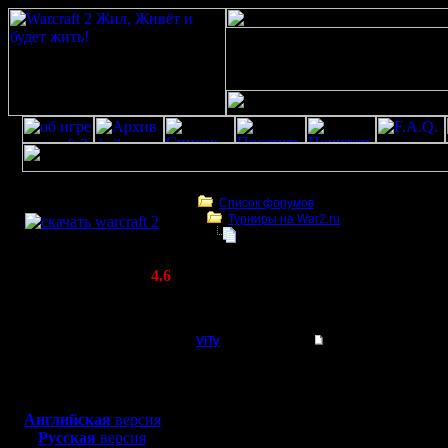
Скачать игру
бесплатно
Список форумов
Турниры на War2.ru
WarCraft 2 COMBAT
СПАНТАНЩИНА =)
(Warcraft II BNE 2.02+)
Актуальная версия:
4.6
(февраль 2020)
СПАНТАНЩИНА =)
Совместимо с
Windows
ViTy
СПАНТАНЩИНА =)
XP/Vista/7/8/10
Пехотинец
УВАЖАЕМЫЕ КОЛЛЕГ
Боевой релиз, ~
40 Мб
ТАК КАК ЗАВТРА У 
СЕГОДНЯ, В 21.30 
для игры по сети:
Регистрация:
КАРТАХ.
Английская
версия
1.11.17
РЕГИСТРАЦИЯ УЖЕ О
Русская
версия
Сообщений: 16
СПИСОК КАРТ БУДУТ