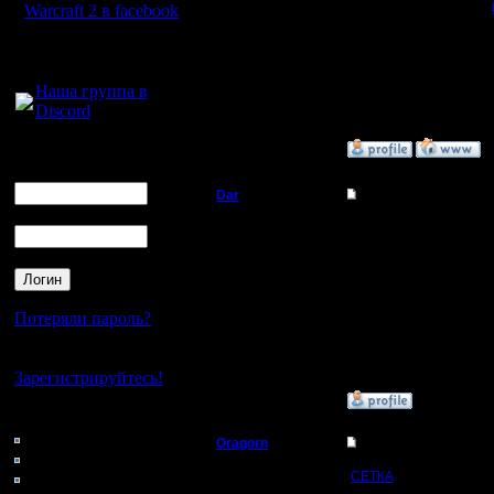
Ссылка на генератор:
Warcraft 2 в facebook
Регистрация:
14.10.13
Для голосового
Сообщений: 914
общения:
Откуда: Санкт-
Петербург
Наша группа в
Discord
»
7.3.18 21:36
Логин
Ник
Dar
Re: СПАНТАНЩИНА 
Пароль
Полубог
Интересно попробова
Регистрация:
21.7.16
Сообщений: 449
Потеряли пароль?
Откуда:
Махачкала
Нет своего аккаунта?
Зарегистрируйтесь!
»
7.3.18 21:37
Кто на сайте
165: Гости
Oragorn
Re: СПАНТАНЩИНА 
0: Пользователи
Полубог
4121: Пользователи с
СЕТКА