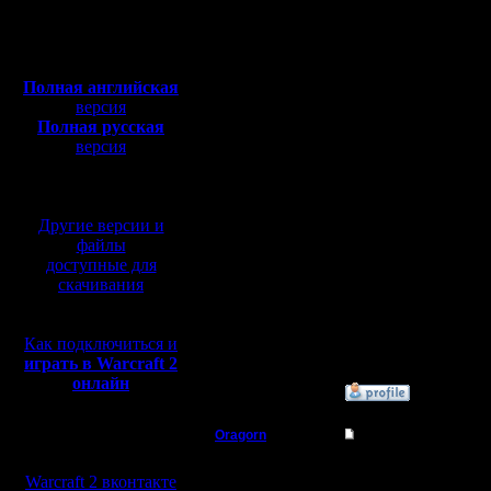
Откуда:
АБСОЛЮТНО СЛУЧАЙ
ПО ИТОГУ ТУРНИРА 
Полная версия, ~
450
ТРЕТЬИМ МЕСТОМ 2S
Мб
что писать то, каждый
с музыкой и видео:
Виталий
Виталий
Полная английская
сегодня в 20:14
версия
Полная русская
Карты:
версия
1 GOW TE
2 NWTR
перевод от war2.ru на
3 GSEW
базе перевода от СПК
4 Xmarks TE
5 Friends
6 Two Ways
Другие версии и
7 Cornered
файлы
8 one_vs_one
доступные для
9 SPINER (не знаю пр
скачивания
10 CHOP
11 HSC
ПОЛЬЗОВАТЬСЯ ЭЛЕМ
В 21.30 НАЧАЛО, М
Как подключиться и
ЗАДАЧА КАЖДОГО СЫ
ХОСТЕРАМИ НЕ БУДЕ
играть в Warcraft 2
онлайн
»
7.3.18 21:32
Oragorn
Re: СПАНТАНЩИНА 
Мы в социальных
сетях:
Полубог
Что поделать, участву
Warcraft 2 вконтакте