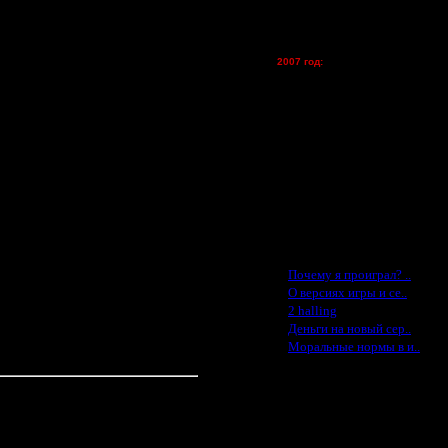
vova1 - (хостинг)
нератор случайных чисел"...
tolsty - (хостинг)
Oragorn - (хостинг)
2007 год:
Spbwar - $400
Jade -$100
MasterKsa - $60
Lisak -$52
Cocka - $50
Konstkl - $50
Ldir - $50
Gadzila - $20
Feature -$10
Последние статьи
·
Почему я проиграл? ..
·
 2 победила!
О версиях игры и се..
·
2 halling
·
Деньги на новый сер..
е).
·
Моральные нормы в и..