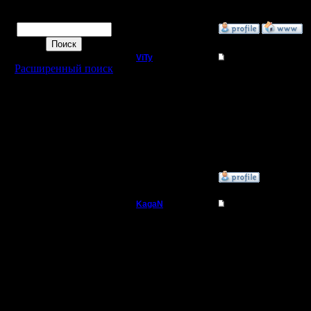
[ Редактировано Oragor
Поиск
»
8.3.18 01:54
ViTy
Re: СПАНТАНЩИНА 
Расширенный поиск
Пехотинец
Всё и правда прошло з
Надеюсь вариант турн
Всем спасибо, все сво
Регистрация:
1.11.17
Сообщений: 16
Откуда:
»
8.3.18 02:43
KagaN
Re: СПАНТАНЩИНА 
Полубог
Какой-то неправильный
Дар участвовал и не з
Регистрация:
2.11.16
Сообщений: 564
Откуда: