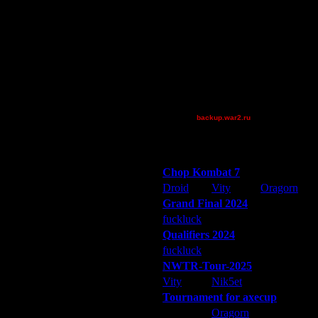
DGF~LilDude
 МЕСТО СЫГРАЕТ СО ВТОРЫМ И
Jordan4385
Pangster2015
QuilKs
Smegma
Theboy
[TD]Wargasm
backup.war2.ru
Остальные игроки
Победители турниров
Chop Kombat 7
Droid
Vity
Oragorn
Grand Final 2024
fuckluck
Extasey
ARMilitar
Т(НАДЕЮСЬ ПРОБЛЕМ С
Qualifiers 2024
fuckluck
ARMilitar
Extasey
NWTR-Tour-2025
Vity
Nik5et
ARMilitar
Tournament for axecup
ARMilitar
Oragorn
Extasey