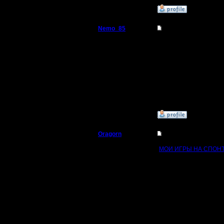
»
8.3.18 11:54
Nemo_85
Re: СПАНТАНЩИНА 
Пехотинец
Спантащина, это инте
организаторов и тех к
фнв соедил бы в себе 
Регистрация:
26.12.16
и еще, чем меньше сид
Сообщений: 15
Откуда:
»
8.3.18 12:05
Oragorn
Re: СПАНТАНЩИНА 
Полубог
МОИ ИГРЫ НА СПОН
Да уж. Загореться идее
Регистрация:
фактически я руководи
14.10.13
Наверное, это не худш
Сообщений: 914
Откуда: Санкт-
Если Витя хочет стат
Петербург
регламент не урывками
Но в целом да, турнир