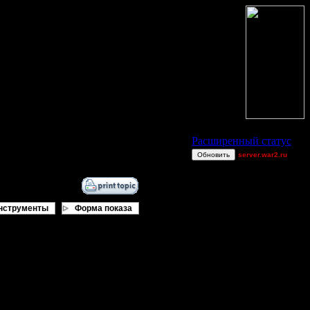
Статус Battle.Net
Расширенный статус
Обновить
server.war2.ru
gow efffff
van[z]
polandbb
нструменты
Форма показа
TWN-cancel
Jitter
miguelperu
XuRnT[z]
Остальные игроки
ОСИШЬ ЮБКИ" 1C НА РАЗЛИЧНЫХ
00STEVE
AA.GreenGoblin
УДЕТ ВЫБИРАТЬСЯ ИЗ СПИСКА