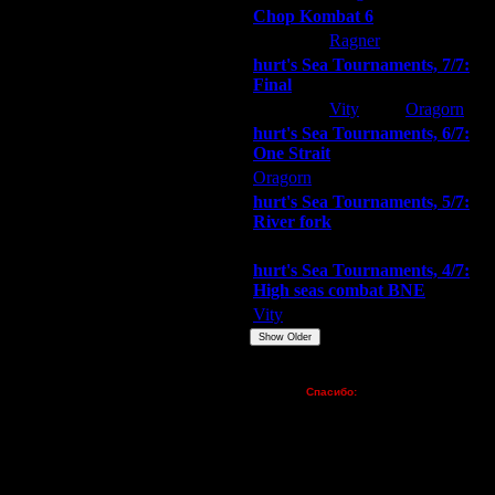
Chop Kombat 6
hurt
Ragner
Extasey
hurt's Sea Tournaments, 7/7:
Final
Extasey
Vity
Oragorn
hurt's Sea Tournaments, 6/7:
One Strait
Oragorn
ARMilitar
Extasey
hurt's Sea Tournaments, 5/7:
River fork
Extasey
ARMilitar
Doooda
hurt's Sea Tournaments, 4/7:
High seas combat BNE
Vity
ARMilitar
None
Show Older
Пожертвования
Спасибо:
FX - $80 (домен)
Zelya - (турниры)
lesnik
Dar - (турниры)
Kagan - (турниры)