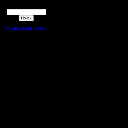
Поиск
Расширенный поиск
Warcraft 2 - скачать бесплатно русскую версию, warcraft 2 серве
- Генерация