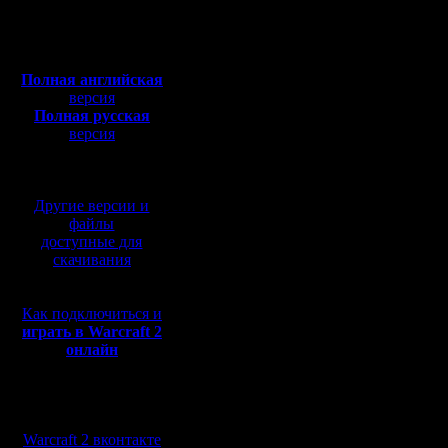
Только за
Откуда:
Полная версия, ~
450
по редакт
Мб
с музыкой и видео:
версия и
Полная английская
версия
официаль
Полная русская
версия
Слышал о 
перевод от war2.ru на
не знаю, 
базе перевода от СПК
то расска
Другие версии и
файлы
буду очен
доступные для
скачивания
руссифиц
hacker, н
Как подключиться и
играть в Warcraft 2
строения
онлайн
не хотел
русски, а
Мы в социальных
сетях:
английск
Warcraft 2 вконтакте