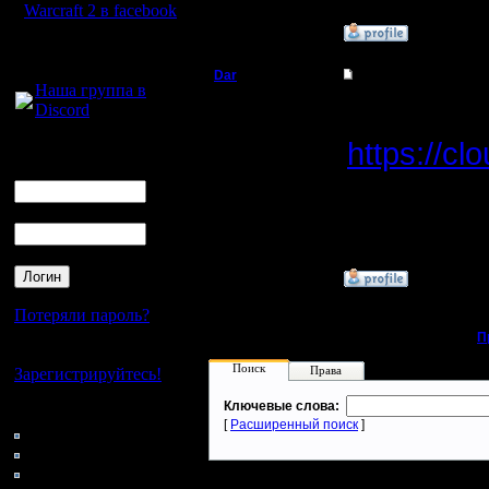
Warcraft 2 в facebook
»
22.10.18 00:00
Для голосового
общения:
Dar
Re: Помогите с ред
Наша группа в
Полубог
Discord
Вот тут с
https://c
Логин
Регистрация:
Ник
21.7.16
вот этот 
Сообщений: 449
Откуда:
Пароль
Махачкала
»
24.10.18 15:06
Потеряли пароль?
«
П
Нет своего аккаунта?
Поиск
Права
Зарегистрируйтесь!
Ключевые слова:
Кто на сайте
[
Расширенный поиск
]
237: Гости
0: Пользователи
4121: Пользователи с