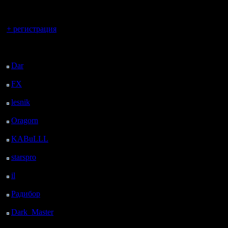
регистрацией
Вы гость здесь.
+ регистрация
Последний
посетитель:
Dar
: 27 Дней 12 ч. 11
м. назад
FX
: 99 Дней 19 ч. 43
м. назад
lesnik
: 132 Дней 22 ч.
1 м. назад
Oragorn
: 140 Дней 22
ч. 10 м. назад
KABuLLL
: 168 Дней
21 ч. 19 м. назад
starspro
: 193 Дней 8 ч.
53 м. назад
il
: 264 Дней 18 ч. 58
м. назад
Радибор
: 288 Дней 14
ч. 45 м. назад
Dark_Master
: 299
Дней 17 ч. 2 м. назад