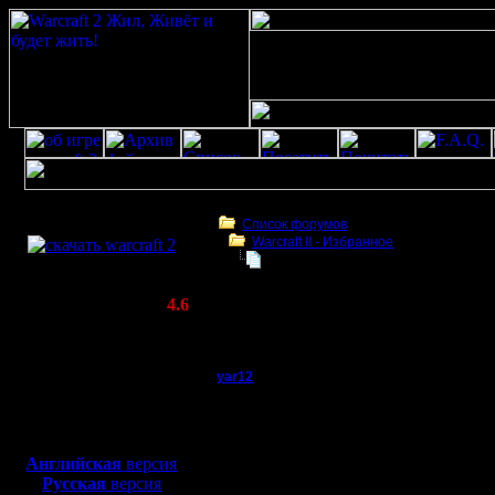
Скачать игру
бесплатно
Список форумов
Warсraft II - Избранное
WarCraft 2 COMBAT
Помогите с редактором карт
(Warcraft II BNE 2.02+)
Актуальная версия:
4.6
(февраль 2020)
Помогите с редактором карт
Совместимо с
Windows
yar12
Помогите с редактор
XP/Vista/7/8/10
Батрак
Боевой релиз, ~
40 Мб
для игры по сети:
Регистрация:
Английская
версия
21.10.18
Русская
версия
Сообщений: 1