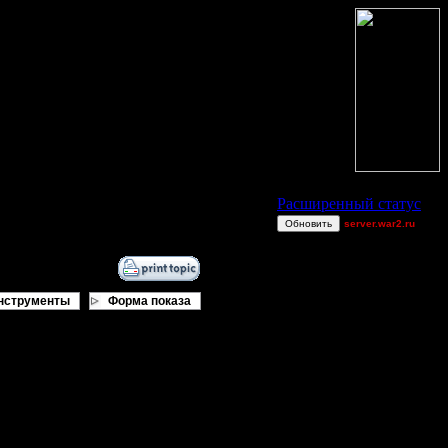
Статус Battle.Net
Расширенный статус
Обновить
server.war2.ru
2v2 GoW@Go0dzs~
PulsingBlueVein
Achille$$
нструменты
Форма показа
Talrand
Equinox
ring62
GOW GOOD
[TD]ViRuZ
ак говорит Орагон - "остальные
Superhigh
u8t3io3p
авленные на максимум настройки в