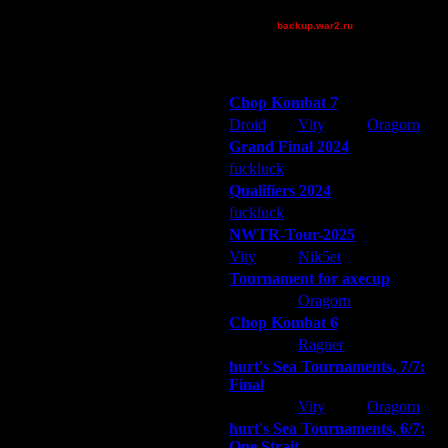
[TD]Wargasm
всей видимости, червяки
явившись на 6, ничего не
backup.war2.ru
верен себе и продолжал втыкать
Остальные игроки
 он был заблокирован с моря и
Победители турниров
ти против воли Учителя и сыграл
Chop Kombat 7
го в глухую оборону с катами. Но
луд, и быстро находил вражеские
Droid
Vity
Oragorn
Grand Final 2024
они действовали достаточно
fuckluck
Extasey
ARMilitar
ь слаженно. Наши атаки легко
 плюс заработала нычка на 3. С
Qualifiers 2024
fuckluck
ARMilitar
Extasey
ки не мог развиваться. Мы с
NWTR-Tour-2025
 Все что ему оставалось делать -
Vity
Nik5et
ARMilitar
. Вити в это время решил пойти в
сти в игру хоть какую-то интригу.
Tournament for axecup
ARMilitar
Oragorn
Extasey
Chop Kombat 6
hurt
Ragner
Extasey
hurt's Sea Tournaments, 7/7:
Final
Extasey
Vity
Oragorn
ии и поплатился. Несмотря на
hurt's Sea Tournaments, 6/7:
One Strait