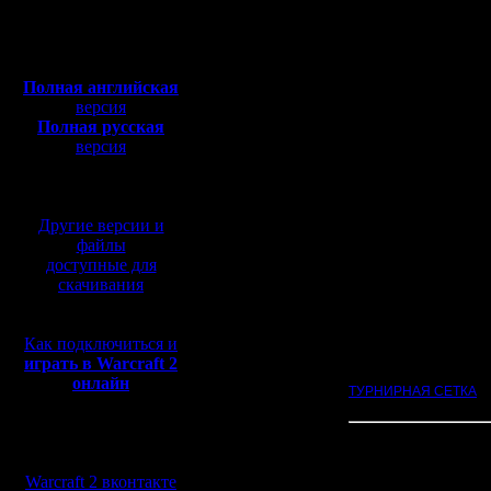
Откуда:
ОБС. Или сказалась ли
там два часа распина
Полная версия, ~
450
не состояться.
Мб
с музыкой и видео:
Команды получились р
было отнести к явным
Полная английская
планировали продолжи
версия
турнира. Лес с Велики
Полная русская
Друида; Друид остался
версия
Друида в том что тот 
перевод от war2.ru на
1. Oragorn/Alextrick @
базе перевода от СПК
2. RagneR/Mistral @ T
3. lesnik/Dar @ КГБ
4. Rusarmy/Droid @ З
Другие версии и
5. KagaN/ViTy @ Ramm
файлы
доступные для
Карты по турам:
скачивания
1. HSC classic
2. GOW TE
3. NWTR
Как подключиться и
4. FRIENDS
5. CHOP
играть в Warcraft 2
онлайн
ТУРНИРНАЯ СЕТКА
.
Мы в социальных
сетях:
Игры:
Warcraft 2 вконтакте
1.
Oragorn/Alextrick, H