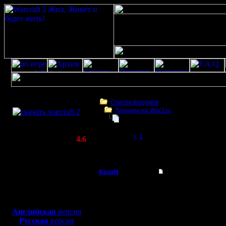
Скачать игру
бесплатно
Список форумов
Турниры на War2.ru
WarCraft 2 COMBAT
Лучший командный игрок | восхожд
(Warcraft II BNE 2.02+)
Page 2 of 2
«
1
[2]
Актуальная версия:
4.6
(февраль 2020)
Лучший командный игрок | восхождение Са
Совместимо с
Windows
KagaN
Re: Лучший командн
XP/Vista/7/8/10
Полубог
Всем привет.
Боевой релиз, ~
40 Мб
Турнир все-таки состо
для игры по сети:
Регистрация:
всё - дилетанты". Ожи
Английская
версия
2.11.16
Русская
версия
Сообщений: 564
Жаль что вышли такие 