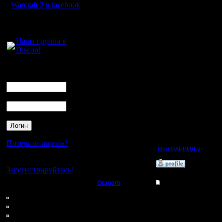
Первым препятствием н
Warcraft 2 в facebook
дождевые, но на море 
оставалось кроме как 
Для голосового
бараки даже на морско
общения:
добит чередой блужен
2.
lesnik/dar, GOW TE
Наша группа в
В этой игре случился 
Discord
настолько ужасно. Ему
и Дар сыграл выше вся
нычки.
Логин
3.
Droid/Rusarmy, FRI
Ник
Это была карта на кот
неплохо, даже несмотр
контрились сармейцами
Пароль
блудом, магами, и 7 б
4.
Ragner/Mistral, CHO
В этой игре уже на 1й
Рагнером, как выяснил
тянуть время в расчет
драконов, которых бла
Потеряли пароль?
Мои ВАРВИДЫ.
Потом 
Нет своего аккаунта?
»
27.4.19 12:38
Зарегистрируйтесь!
Oragorn
Re: Лучший командн
Кто на сайте
66: Гости
Полубог
Цитата:
0: Пользователи
Орагорн же был верен 
4121: Пользователи с
Регистрация:
поддержку союзника о