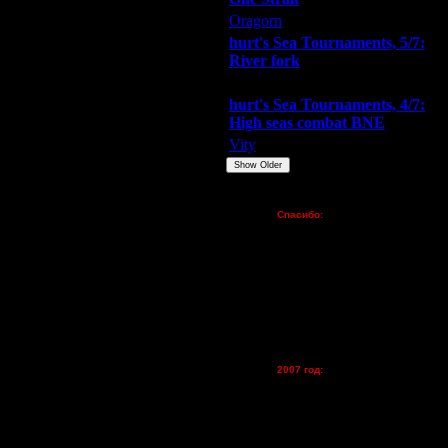
Oragorn
ARMilitar
Extasey
еверно стал действовать потом.
hurt's Sea Tournaments, 5/7:
River fork
Extasey
ARMilitar
Doooda
hurt's Sea Tournaments, 4/7:
High seas combat BNE
Vity
ARMilitar
None
Show Older
Пожертвования
Спасибо:
FX - $80 (домен)
еверно стал действовать потом.
Zelya - (турниры)
lesnik
 две гварды, не помню)
Dar - (турниры)
 ресами были, а если бы еще
Kagan - (турниры)
vova1 - (хостинг)
tolsty - (хостинг)
Oragorn - (хостинг)
2007 год:
Spbwar - $400
Jade -$100
MasterKsa - $60
Lisak -$52