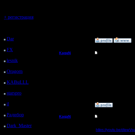
регистрацией
14.10.13
Сообщений: 914
Пока глазами пробежал
Откуда: Санкт-
Я проиграл не потому 
Вы гость здесь.
Петербург
Решил быстреньким де
+ регистрация
...
Потом выложу репы и 
Последний
P.S. просто глаза мозо
посетитель:
Dar
: 25 Дней 3 ч. 44
»
27.4.19 18:33
м. назад
FX
: 97 Дней 11 ч. 16
KagaN
Re: Лучший командн
м. назад
lesnik
: 130 Дней 13 ч.
Полубог
Цитата:
34 м. назад
Я проиграл не потому 
Oragorn
: 138 Дней 13
Регистрация:
Решил быстреньким де
ч. 43 м. назад
2.11.16
KABuLLL
: 166 Дней
Сообщений: 564
Логично, но ты должен
12 ч. 52 м. назад
Откуда:
В магов тебе надо был
прокипятил голд.
starspro
: 191 Дней 26
м. назад
il
: 262 Дней 10 ч. 31
»
28.4.19 14:08
м. назад
Радибор
: 286 Дней 6
KagaN
Re: Лучший командн
ч. 18 м. назад
Полубог
Dark_Master
: 297
Если кому будет интер
https://youtu.be/dtewV
Дней 8 ч. 35 м. назад