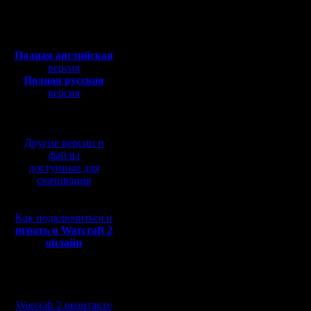
Откуда: Санкт-
Петербург
Полная версия, ~
450
Мб
1 место: 
с музыкой и видео:
Полная английская
2 место:
версия
Полная русская
3 место:
версия
перевод от war2.ru на
базе перевода от СПК
Всем спа
Другие версии и
несколько
файлы
доступные для
скачивания
Прошёл т
Как подключиться и
неприятн
играть в Warcraft 2
онлайн
Не было 
второго т
Мы в социальных
РусАрми 
сетях:
Warcraft 2 вконтакте