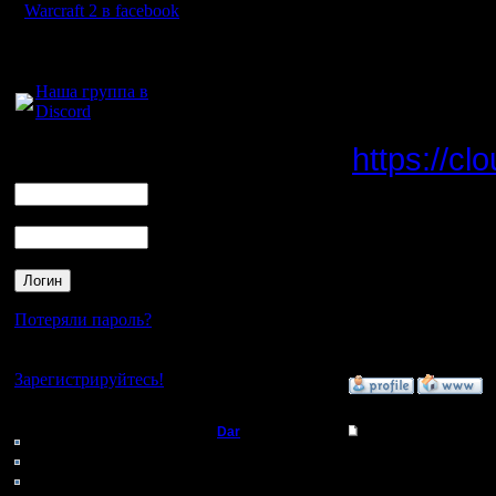
пользова
Warcraft 2 в facebook
вчера осв
Для голосового
общения:
Наша группа в
Discord
Мои репл
https://cl
Логин
Ник
Пароль
Ещё из в
Орагорном
последст
Потеряли пароль?
позже...
Нет своего аккаунта?
Зарегистрируйтесь!
»
1.7.19 00:23
Кто на сайте
Dar
Re: VITY-SISITY GOW
94: Гости
0: Пользователи
Полубог
Турнир п
4121: Пользователи с