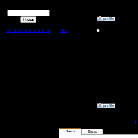
[ Редакти
Поиск
»
5.7.19 01:02
Расширенный поиск
Rus
Re: VITY-SISITY GOW
Полубог
Орагорн,
проиграл 
Регистрация:
3.12.16
единстве
Сообщений: 314
Откуда:
Московская
фен-шую
область
[ Редакти
»
5.7.19 01:05
«
П
Поиск
Права