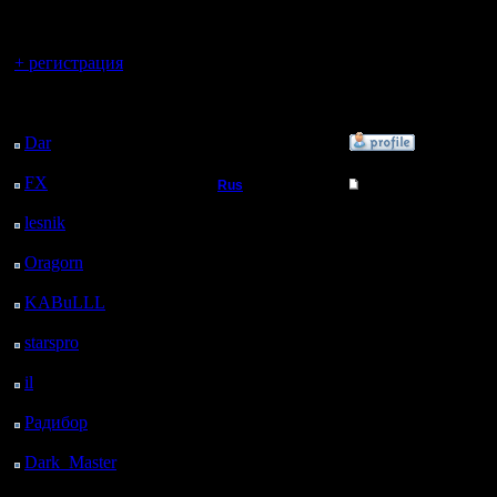
регистрацией
думаю лу
Регистрация:
21.7.16
Вы гость здесь.
времени б
Сообщений: 449
+ регистрация
Откуда:
Махачкала
будет сп
Последний
посетитель:
Dar
: 26 Дней 3 ч. 46
»
1.7.19 11:56
м. назад
FX
: 98 Дней 11 ч. 18
Rus
Re: VITY-SISITY GOW
м. назад
Полубог
Турнир п
lesnik
: 131 Дней 13 ч.
36 м. назад
остался д
Oragorn
: 139 Дней 13
Регистрация:
ч. 45 м. назад
3.12.16
и бронза
Сообщений: 314
KABuLLL
: 167 Дней
Откуда:
12 ч. 54 м. назад
Московская
что Каган
starspro
: 192 Дней 28
область
м. назад
празднова
il
: 263 Дней 10 ч. 34
м. назад
убежал пи
Радибор
: 287 Дней 6
действую
ч. 21 м. назад
Dark_Master
: 298
Дней 8 ч. 37 м. назад