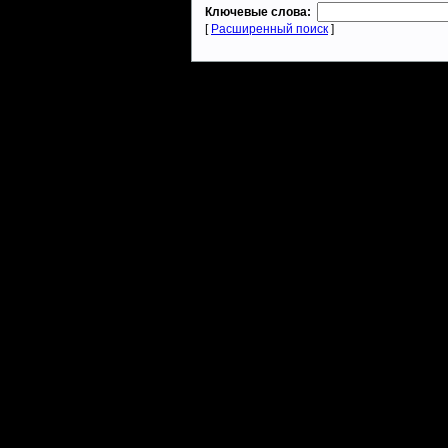
Ключевые слова:
[
Расширенный поиск
]
Warcraft 2 - скачать бесплатно русскую версию, warcraft 2 серве
- Генерация