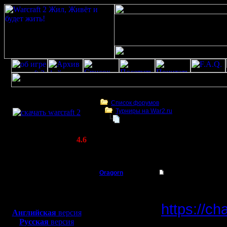
Скачать игру
бесплатно
Список форумов
Турниры на War2.ru
WarCraft 2 COMBAT
VITY-SISITY GOWTE 29.06.19
(Warcraft II BNE 2.02+)
Актуальная версия:
4.6
(февраль 2020)
VITY-SISITY GOWTE 29.06.19
Совместимо с
Windows
Oragorn
VITY-SISITY GOWTE 2
XP/Vista/7/8/10
Полубог
Прошёл т
Боевой релиз, ~
40 Мб
для игры по сети:
https://c
Регистрация:
Английская
версия
14.10.13
Русская
версия
Организат
Сообщений: 914