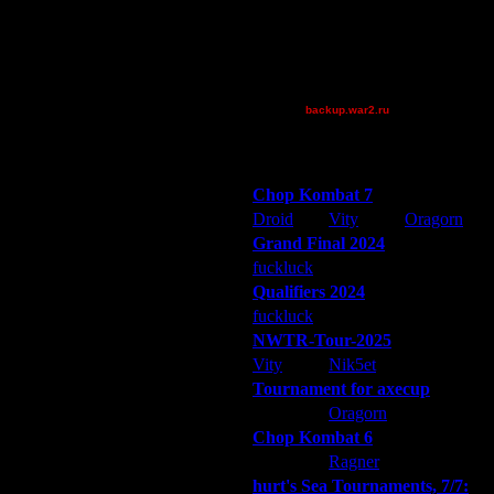
информации. В основном, это
Jordan4385
riky
Theboy
вои силы в разные года, от одного
tyrus
):
backup.war2.ru
Остальные игроки
Победители турниров
Chop Kombat 7
Droid
Vity
Oragorn
Grand Final 2024
fuckluck
Extasey
ARMilitar
му же Wargasm'у не зазаорно даже
Qualifiers 2024
fuckluck
ARMilitar
Extasey
. А иногда и своим же
NWTR-Tour-2025
тавителя сведены на ранней
Vity
Nik5et
ARMilitar
Tournament for axecup
ARMilitar
Oragorn
Extasey
Chop Kombat 6
hurt
Ragner
Extasey
hurt's Sea Tournaments, 7/7: