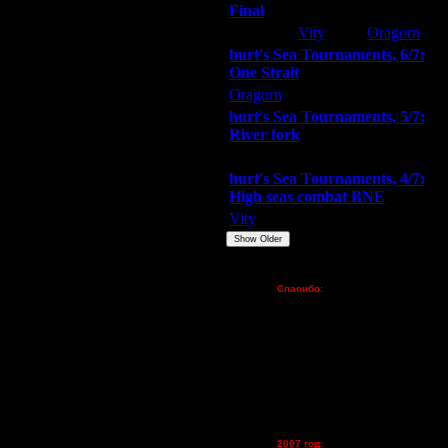
 особо хочется отметить чоп-
Final
и выбил по пути самого braviet'а.
Extasey
Vity
Oragorn
 Ну и еще одно интересное
инала турниров. Как так
hurt's Sea Tournaments, 6/7:
рались несколько раз в неделю. В
One Strait
бы стать самым титулованным
Oragorn
ARMilitar
Extasey
hurt's Sea Tournaments, 5/7:
River fork
шем комьюнити. Оправдали ли они
Extasey
ARMilitar
Doooda
hurt's Sea Tournaments, 4/7:
желанием не горел. А если
High seas combat BNE
Vity
ARMilitar
None
наиграл больше. Есть как более-
Show Older
ж непонятные поражения на первых
о все-таки хотелось бы помечтать
Пожертвования
Спасибо:
-таки еще не ожидали. Первые свои
FX - $80 (домен)
LuX'у и Wargasm'у. А в свой
Zelya - (турниры)
о надеемся на хорошие
lesnik
Dar - (турниры)
финале. Тем не менее, стабильно
Kagan - (турниры)
ших игроков.
vova1 - (хостинг)
tolsty - (хостинг)
ы видеть. Но все не так уж плохо,
 и ждем новых турниров.
Oragorn - (хостинг)
2007 год: