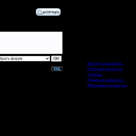
Spbwar - $400
Jade -$100
MasterKsa - $60
Lisak -$52
Cocka - $50
Konstkl - $50
Ldir - $50
Gadzila - $20
Feature -$10
Последние статьи
·
Почему я проиграл? ..
·
О версиях игры и се..
·
2 halling
·
Деньги на новый сер..
·
Моральные нормы в и..