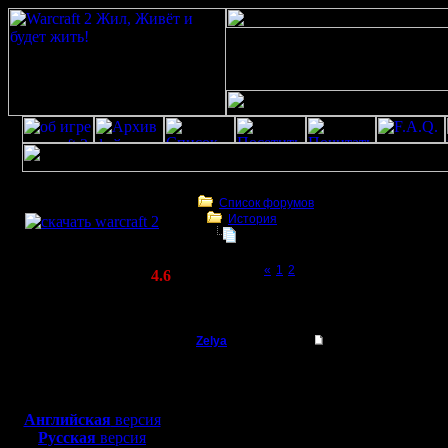
Скачать игру
бесплатно
Список форумов
История
WarCraft 2 COMBAT
Истории пост
(Warcraft II BNE 2.02+)
Page 3 of 3
«
1
2
[3]
Актуальная версия:
4.6
(февраль 2020)
Истории пост
Совместимо с
Windows
Zelya
Re: Истории пост
XP/Vista/7/8/10
Владыка
Если достижения в наш
Боевой релиз, ~
40 Мб
"международном" уровн
несколько иная, но о н
для игры по сети:
Регистрация:
Английская
версия
11.2.07
И так, начнем с того,
Русская
версия
Сообщений: 191
объединением комьюнит