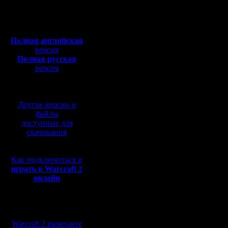
Откуда:
турнирах. Здесь я рас
период 2000-2020. Есл
Полная версия, ~
450
Мб
Всех игроков я разбил
с музыкой и видео:
Группа 1 "повезет в с
Сюда я включил игроко
Полная английская
до трех раз, но все з
версия
1205------0 1
Полная русская
Drunkpope-0 1
версия
vova1------0 1
sata--------0 1
перевод от war2.ru на
Nik5et------0 1
базе перевода от СПК
Dar---------0 2
il------------0 2
chucha------0 3
Другие версии и
RusArmy----0 3
файлы
доступные для
Кого хочется отметить
скачивания
грандам. Ну и 1205, в
Группа 2 "покой нам т
Здесь собрались игрок
Как подключиться и
соотечественникам, в 
стадии) случается дово
играть в Warcraft 2
онлайн
Droid -----1 2
tolsty------2 3
lenka------2 4
kagan -----2 9
Мы в социальных
hurt -------2 3
сетях:
oragorn ---4 7
Warcraft 2 вконтакте