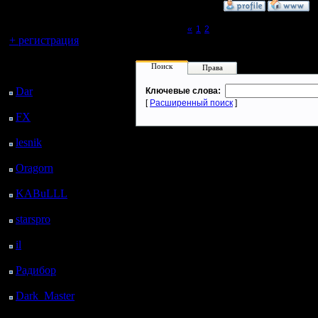
регистрацией
»
29.5.20 16:27
Вы гость здесь.
Page 3 of 3
«
1
2
[3]
+ регистрация
Последний
Поиск
Права
посетитель:
Dar
: 24 Дней 21 ч. 8
Ключевые слова:
м. назад
[
Расширенный поиск
]
FX
: 97 Дней 4 ч. 40
м. назад
lesnik
: 130 Дней 6 ч.
57 м. назад
Oragorn
: 138 Дней 7
ч. 7 м. назад
KABuLLL
: 166 Дней
6 ч. 16 м. назад
starspro
: 190 Дней 17
ч. 50 м. назад
il
: 262 Дней 3 ч. 55 м.
назад
Радибор
: 285 Дней 23
ч. 42 м. назад
Dark_Master
: 297
Дней 1 ч. 58 м. назад