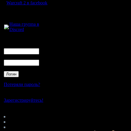
Причем, Орагорн и Хур
Warcraft 2 в facebook
турнир, в котором уча
Да, чоп - не стихия к
Для голосового
достижение. Оказывает
общения:
получилось? Очень про
каждом турнире приним
Наша группа в
нашим игроком. С чем 
Discord
Группа 2 "ум, честь и с
Логин
Сюда я отнес игроков,
Ник
ожидания? Коротко пр
CBuH 2 3
Несмотря на то, что С
Пароль
участвовал, то не осо
SPB 6 7
Патриарх отечественно
менее удачные примеры
стадиях от игроков ср
о более высоких резул
Потеряли пароль?
Ragner 2 3
На выском уровне Рагн
два захода в 2017 и 2
Нет своего аккаунта?
последний турнир Раг
Зарегистрируйтесь!
результаты в будущих 
lesnik 5 4
Да, наш лидер. Единст
Кто на сайте
достойная игра. Среди
55: Гости
0: Пользователи
Как короткий итог, хот
учитывая, что за долг
4121: Пользователи с