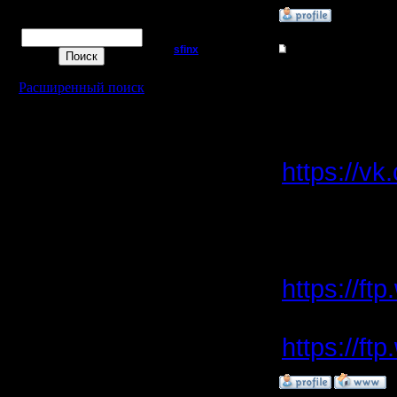
»
25.8.16 02:15
Поиск
sfinx
Re: Warcraft 2000
Пехотинец
Warcraft 
Расширенный поиск
Регистрация:
4.5.13
о чём пи
Сообщений: 22
Откуда:
https://v
и там же 
https://ft
https://ft
»
27.7.22 20:49