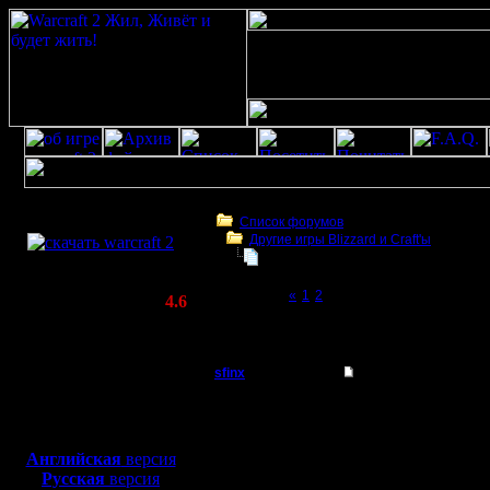
Скачать игру
бесплатно
Список форумов
Другие игры Blizzard и Craft'ы
WarCraft 2 COMBAT
Warcraft 2000
(Warcraft II BNE 2.02+)
Page 3 of 3
«
1
2
[3]
Актуальная версия:
4.6
(февраль 2020)
Warcraft 2000
Совместимо с
Windows
sfinx
Re: Warcraft 2000
XP/Vista/7/8/10
Пехотинец
в нашей 
Боевой релиз, ~
40 Мб
для игры по сети:
Регистрация:
Английская
версия
4.5.13
Русская
версия
в коммен
Сообщений: 22