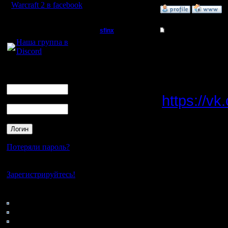
Warcraft 2 в facebook
»
3.10.15 14:47
Для голосового
sfinx
Re: Warcraft 2000
общения:
Наша группа в
Пехотинец
добавил 
Discord
Регистрация:
Логин
4.5.13
Ник
WarCraft
Сообщений: 22
Откуда:
https://v
Пароль
SUPERV
Потеряли пароль?
пароль в
вызывает
Нет своего аккаунта?
Зарегистрируйтесь!
SUPERV
Кто на сайте
132: Гости
0: Пользователи
в прилож
4121: Пользователи с