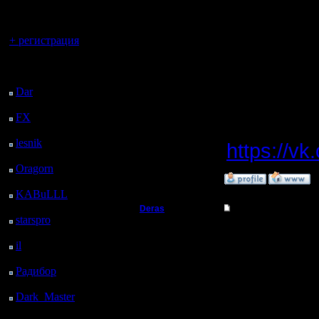
регистрацией
c 2-мя 
Вы гость здесь.
и есть 2 
+ регистрация
востоке
Последний
только д
посетитель:
Dar
: 25 Дней 18 ч. 8
м. назад
FX
: 98 Дней 1 ч. 40
WarCraft
м. назад
lesnik
: 131 Дней 3 ч.
https://v
58 м. назад
Oragorn
: 139 Дней 4
»
4.10.15 13:16
ч. 7 м. назад
KABuLLL
: 167 Дней
3 ч. 16 м. назад
Deras
Re: Warcraft 2000
starspro
: 191 Дней 14
Захватчик
А на сайт
ч. 50 м. назад
il
: 263 Дней 55 м.
поводу ва
назад
Регистрация:
Радибор
: 286 Дней 20
13.8.16
Сообщений: 79
ч. 42 м. назад
Откуда: Киев
Dark_Master
: 297
Дней 22 ч. 59 м. назад