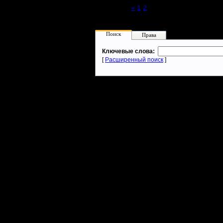
Page 3 of 3
«
1
2
[3]
Поиск
Права
Ключевые слова:
[
Расширенный поиск
]
Warcraft 2 - скачать бесплатно русскую версию, warcraft 2 серве
- Генерация