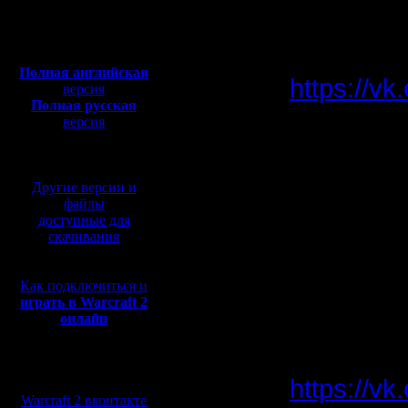
Откуда:
WarCraft 
Полная версия, ~
450
Мб
ролик.
с музыкой и видео:
Полная английская
https://v
версия
Полная русская
версия
перевод от war2.ru на
размести
базе перевода от СПК
Другие версии и
c 2-мя 
файлы
доступные для
и есть 2 
скачивания
востоке
Как подключиться и
только д
играть в Warcraft 2
онлайн
пишите к
Мы в социальных
https://v
сетях:
Warcraft 2 вконтакте