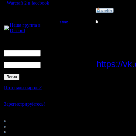
Warcraft 2 в facebook
»
25.8.16 02:15
Для голосового
общения:
sfinx
Re: Warcraft 2000
Наша группа в
Discord
Пехотинец
добавил 
Логин
Регистрация:
Ник
4.5.13
WarCraft
Сообщений: 22
Откуда:
Пароль
https://v
SUPERV
Потеряли пароль?
пароль в
Нет своего аккаунта?
вызывает
Зарегистрируйтесь!
SUPERV
Кто на сайте
90: Гости
0: Пользователи
4121: Пользователи с
в прилож