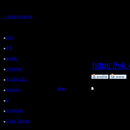
регистрацией
c 2-мя 
Вы гость здесь.
и есть 2 
+ регистрация
востоке
Последний
посетитель:
только д
Dar
: 25 Дней 18 ч. 46
м. назад
FX
: 98 Дней 2 ч. 18
м. назад
WarCraft
lesnik
: 131 Дней 4 ч.
https://v
36 м. назад
Oragorn
: 139 Дней 4
ч. 45 м. назад
»
4.10.15 13:16
KABuLLL
: 167 Дней
3 ч. 54 м. назад
sfinx
Re: Warcraft 2000
starspro
: 191 Дней 15
ч. 28 м. назад
Пехотинец
в нашей 
il
: 263 Дней 1 ч. 33 м.
назад
Регистрация:
Радибор
: 286 Дней 21
4.5.13
ч. 20 м. назад
в коммен
Сообщений: 22
Dark_Master
: 297
Откуда:
Дней 23 ч. 36 м. назад
WarCraft 