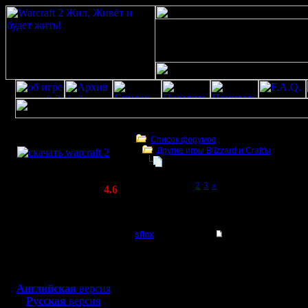
Скачать игру
бесплатно
Список форумов
Другие игры Blizzard и Craft'ы
WarCraft 2 COMBAT
Warcraft 2000
(Warcraft II BNE 2.02+)
Page 1 of 3
[1]
2
3
»
Актуальная версия:
4.6
(февраль 2020)
Warcraft 2000
Совместимо с
Windows
sfinx
Re: Warcraft 2000
XP/Vista/7/8/10
Пехотинец
Warcraft 
Боевой релиз, ~
40 Мб
для игры по сети:
Регистрация:
Английская
версия
4.5.13
Русская
версия
о чём пи
Сообщений: 22