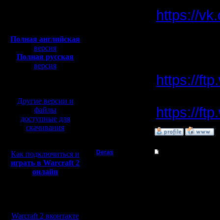
Откуда:
https://v
Полная версия, ~
450
Мб
с музыкой и видео:
Полная английская
и там же 
версия
Полная русская
версия
перевод от war2.ru на
https://ft
базе перевода от СПК
Другие версии и
https://ft
файлы
доступные для
скачивания
»
27.7.22 20:49
Deras
Re: Warcraft 2000
Как подключиться и
играть в Warcraft 2
Захватчик
А на сайт
онлайн
поводу ва
Регистрация:
13.8.16
Мы в социальных
Сообщений: 79
сетях:
Откуда: Киев
Warcraft 2 вконтакте