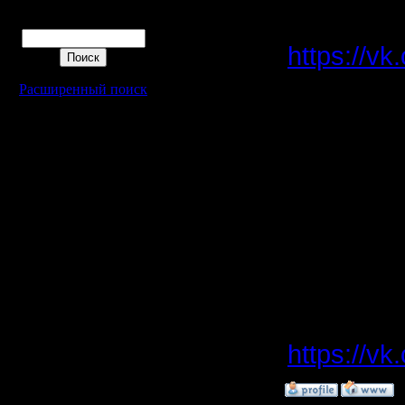
ролик.
Поиск
https://v
Расширенный поиск
размести
c 2-мя 
и есть 2 
востоке
только д
пишите к
https://v
»
3.10.15 14:47