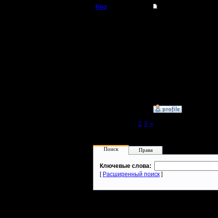
freq
Re: Warcraft 2000
Батрак
В W2000 е
выбрать р
Регистрация:
14.6.05
ферму, по
Сообщений: 5
Откуда:
меню, за
рисовать
»
15.6.05 00:51
Page 1 of 3
[1]
2
3
»
Поиск
Права
Ключевые слова:
[
Расширенный поиск
]