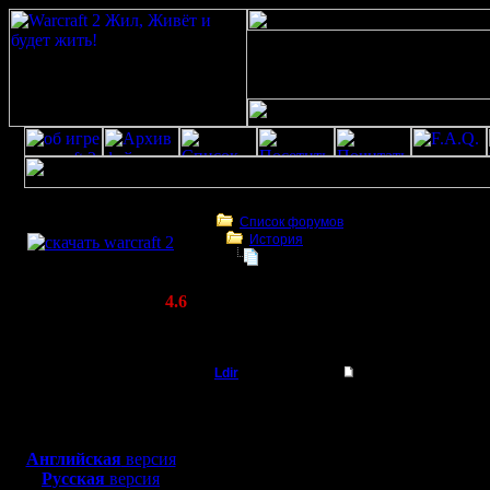
Скачать игру
бесплатно
Список форумов
История
WarCraft 2 COMBAT
Аленький цветочек
(Warcraft II BNE 2.02+)
Актуальная версия:
4.6
(февраль 2020)
Аленький цветочек
Совместимо с
Windows
Ldir
Аленький цветочек
XP/Vista/7/8/10
Админ
Вот уже 
Боевой релиз, ~
40 Мб
для игры по сети:
не ем. Ра
Регистрация:
Английская
версия
25.2.05
Русская
версия
играть в 
Сообщений: 1017