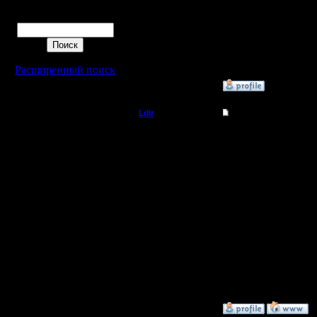
дома)
Поиск
--
Расширенный поиск
»
24.11.05 03:13
Ldir
Re: Аленький цвето
Админ
Сейчас э
эти проб
Регистрация:
25.2.05
IP (NAT,F
Сообщений: 1017
Откуда:
Н.Новгород
человке.
--
Warcraft 
»
24.11.05 20:58