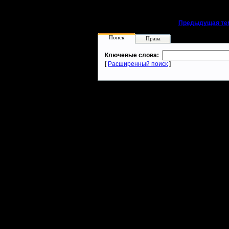
«
Предыдущая те
Поиск
Права
Ключевые слова:
[
Расширенный поиск
]
Warcraft 2 - скачать бесплатно русскую версию, warcraft 2 серве
- Генерация