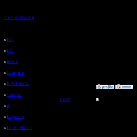
регистрацией
реализац
Вы гость здесь.
или марш
+ регистрация
-----------
Последний
Спасбо з
посетитель:
Dar
: 26 Дней 19 ч. 59
Reasearch
м. назад
FX
: 99 Дней 3 ч. 31
м. назад
lesnik
: 132 Дней 5 ч.
--
49 м. назад
Oragorn
: 140 Дней 5
Warcraft 
ч. 58 м. назад
KABuLLL
: 168 Дней
»
7.4.05 15:12
5 ч. 7 м. назад
starspro
: 192 Дней 16
ч. 41 м. назад
ALLA
Re: Аленький цвето
il
: 264 Дней 2 ч. 47 м.
Вождь
А пробле
назад
Радибор
: 287 Дней 22
осталась
ч. 34 м. назад
Регистрация:
23.11.05
Dark_Master
: 299
такие? (п
Сообщений: 111
Дней 50 м. назад
Откуда: Москва