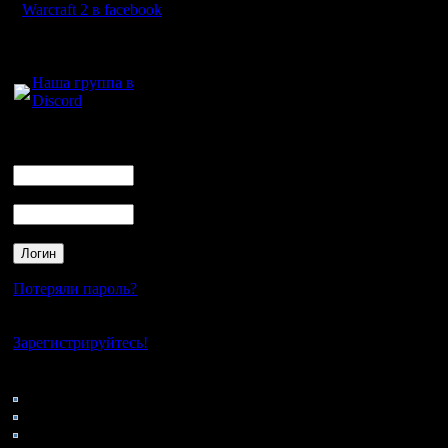
ну вот. М
Warcraft 2 в facebook
некоторы
Регистрация:
Для голосового
25.2.05
Вчера 2 м
Сообщений: 1017
общения:
Откуда:
Наша группа в
Н.Новгород
играли бе
Discord
опятьже,
Логин
Ник
через ip-
реальный
Пароль
Вывод: П
подсети в
Потеряли пароль?
один инт
коллизии 
Нет своего аккаунта?
Зарегистрируйтесь!
следстве
Кто на сайте
Кто в это
178: Гости
0: Пользователи
знаю. Или
4121: Пользователи с