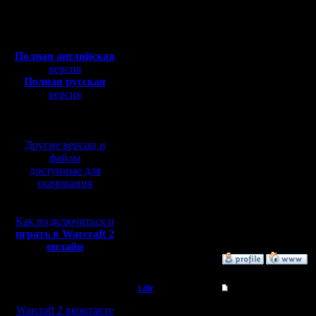
Откуда:
Н.Новгород
людям од
Полная версия, ~
450
Мб
реальных 
с музыкой и видео:
Полная английская
Kali одно
версия
Полная русская
просто гл
версия
перевод от war2.ru на
x не соби
базе перевода от СПК
bnet рули
Другие версии и
Может кт
файлы
доступные для
скачивания
--
Как подключиться и
Warcraft 
играть в Warcraft 2
онлайн
»
4.4.05 00:40
Мы в социальных
Ldir
Re: Аленький цвето
сетях:
Админ
Warcraft 2 вконтакте